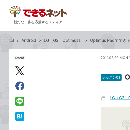
新たな一歩を応援するメディア
Android
LG（G2、Optimus）
Optimus Padで
で
き
る
SHARE
2011.06.20 MON 
記
ネ
事
ッ
を
X（旧
ト
シ
レッスン01
Twitter）
ェ
で
ア
Facebook
す
シ
で
LG（G2、O
る
ェ
記
シ
LINE
ア
事
ェ
で
カ
ア
送
は
テ
る
て