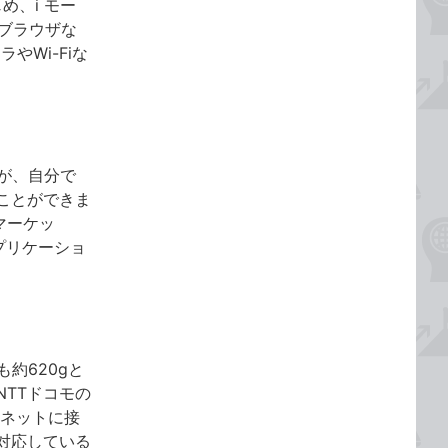
じめ、i モー
ブラウザな
Wi-Fiな
すが、自分で
ことができま
マーケッ
プリケーショ
も約620gと
TTドコモの
ーネットに接
対応している