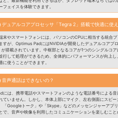
など、最新機能を利用できるほか、タブレット端末ならではの
ーフェイスを体験できます。
デュアルコアプロセッサ「Tegra 2」搭載で快適に使
端末やスマートフォンには、パソコンのCPUに相当する統合プ
すが、Optimus PadにはNVIDIAが開発したデュアルコアプ
a 2」が搭載されています。中枢部となるコアが1つのシングルコア
並行して処理ができるため、全体的にパフォーマンスが向上し
適に使うことができます。
音声通話はできないの？
s Padには、携帯電話やスマートフォンのような電話番号による
れていません。しかし、本体上部にマイク、左右側面にスピー
、「Googleトーク」や「Skype」などのメッセンジャーアプ
とで、音声や映像を利用したコミュニケーションを楽しむこと