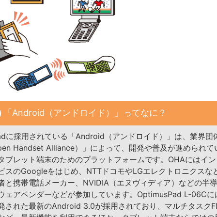
「Android（アンドロイド）」ってなに？
s Padに採用されている「Android（アンドロイド）」は、業界団
pen Handset Alliance）」によって、開発や普及が進められ
タブレット端末のためのプラットフォームです。OHAにはイン
ビスのGoogleをはじめ、NTTドコモやLGエレクトロニクスな
者と携帯電話メーカー、NVIDIA（エヌヴィディア）などの半
ェアベンダーなどが参加しています。OptimusPad L-06C
された最新のAndroid 3.0が採用されており、マルチタスクFl