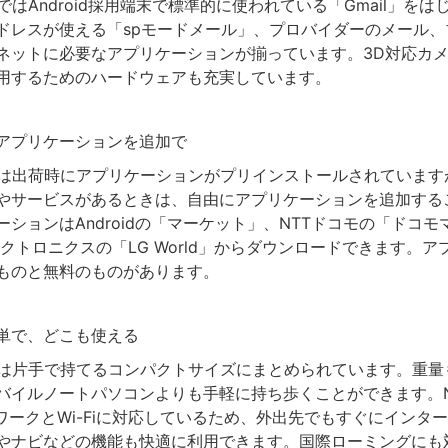
PadではAndroid採用端末で標準的に使われている「Gmail」をは
ドレスが使える「spモードメール」、プロバイダーのメール、
ネットに必要なアプリケーションが揃っています。3D対応カメラや
用するためのハードウェアも充実しています。
アプリケーションを追加で
 Padは出荷時にアプリケーションがプリインストールされていま
やサービスがあるときは、自由にアプリケーションを追加する
ションはAndroidの「マーケット」、NTTドコモの「ドコモ
レクトロニクスの「LG World」からダウンロードできます。ア
ものと無料のものがあります。
単で、どこも使える
 Padは片手で持てるコンパクトサイズにまとめられています。重量
バイルノートパソコンよりも手軽に持ち歩くことができます。N
トワークとWi-Fiに対応しているため、外出先でもすぐにインタ
やナビなどの機能も快適に利用できます。国際ローミングにも