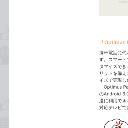
ゴ
な
リ
ブ
ッ
ク
マ
ー
「Optimus
ク
に
携帯電話に代
追
す。スマート
加
タマイズでき
リットを備え
イズで実現し
「Optimus
のAndroi
適に利用でき
対応テレビで