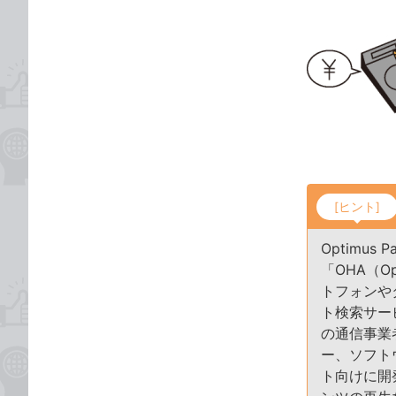
[ヒント]
Optimu
「OHA（O
トフォンや
ト検索サー
の通信事業
ー、ソフトウ
ト向けに開発