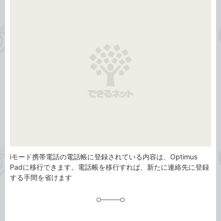
事
テ
タ
ゴ
グ
リ
iモード携帯電話の電話帳に登録されている内容は、Optimus
Padに移行できます。電話帳を移行すれば、新たに連絡先に登録
する手間を省けます