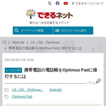
できるネットについて
X（旧
Facebook
YouTube
Twitter）
新たな一歩を応援するメディア
キーワードで検索
カテゴリーから探す
Android
LG（G2、Optimus）
で
携帯電話の電話帳をOptimus Padに移行するには
き
る
2011.06.28 TUE 12:00
ネ
ッ
携帯電話の電話帳をOptimus Padに移
レッスン07
ト
行するには
LG（G2、Optimus）
Android
記
Optimus Pad
事
記
カ