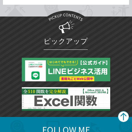
ピックアップ
FOLLOW ME
search
format_list_bulleted
検
カ