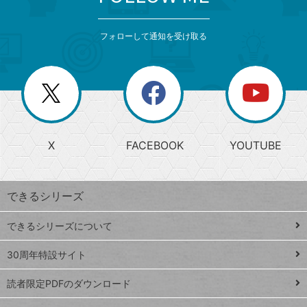
検
カ
索
テ
メ
ゴ
索
テ
ニ
リ
フォローして通知を受け取る
ゴ
ュ
ー
ー
一
リ
を
覧
閉
を
ー
じ
閉
か
る
じ
る
search
ら
急
X
FACEBOOK
YOUTUBE
探
上
検
昇
索
す
ワ
できるシリーズ
ー
ド
できるシリーズについて
Google
ト
スプレ
ッ
30周年特設サイト
ッドシ
プ
読者限定PDFのダウンロード
ート
ペ
iPhone
ー