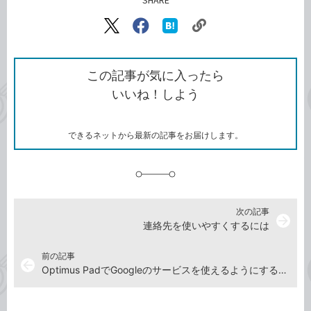
SHARE
記事をシェアする
リ
X（旧
Facebook
は
ン
Twitter）
で
て
ク
で
シ
な
を
シ
ェ
ブ
この記事が気に入ったら
コ
ェ
ア
ッ
いいね！しよう
ピ
ア
ク
ー
マ
ー
ク
できるネットから最新の記事をお届けします。
に
追
加
次の記事
arrow_forward
連絡先を使いやすくするには
前の記事
arrow_back
Optimus PadでGoogleのサービスを使えるようにするには