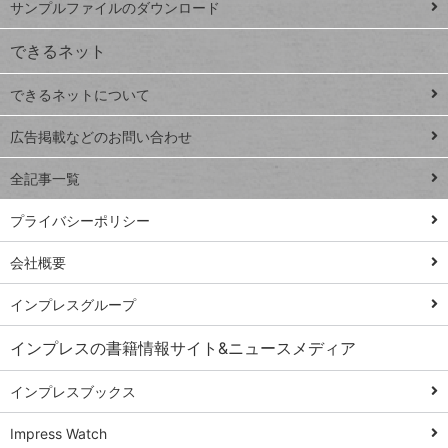
サンプルファイルのダウンロード
VLOOKUP
ジ
できるネット
連載
できるネットについて
Excel Q&A
close
閉じ
トイアンナ流仕
広告掲載などのお問い合わせ
る
事術
全記事一覧
PowerAutomate
ではじめる業務
プライバシーポリシー
の完全自動化
会社概要
AI議事録作成術
Windows 11
インプレスグループ
Q&A
インプレスの書籍情報サイト&ニュースメディア
Teams踏み込み
活用術
インプレスブックス
Excel講師の仕事
Impress Watch
術