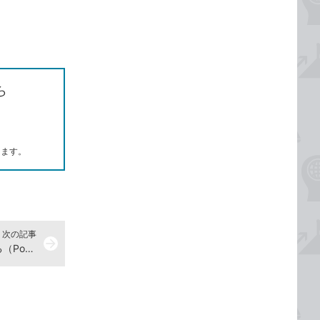
ら
します。
次の記事
arrow_forward
プレゼンファイルをPDFに変換する（PowerPoint プレゼン資料の全知識 動画解説）