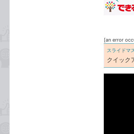
な
テ
ブ
ゴ
ッ
リ
ク
マ
ー
[an error occ
ク
スライドマ
に
クイック
追
加