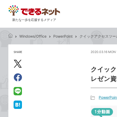
新たな一歩を応援するメディア
Windows/Office
PowerPoint
クイックアクセスツール
で
き
る
SHARE
2020.03.16 MON 
記
ネ
事
ッ
を
X（旧
ト
クイック
シ
Twitter）
ェ
レゼン資
で
ア
Facebook
す
シ
で
る
ェ
シ
LINE
PowerPoin
ア
ェ
で
記
ア
送
は
事
る
て
カ