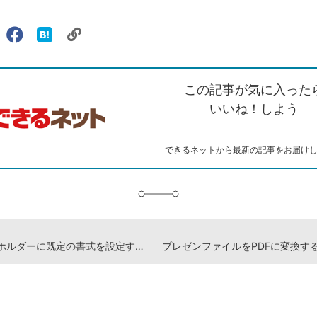
リ
X（旧
Facebook
は
ェアする
ン
witter）
で
て
ク
で
シ
な
を
シ
ェ
ブ
この記事が気に入った
コ
ェ
ア
ッ
ピ
ア
ク
いいね！しよう
ー
マ
ー
ク
できるネットから最新の記事をお届け
に
追
加
プレースホルダーに既定の書式を設定する（PowerPoint プレゼン資料の全知識 動画解説）