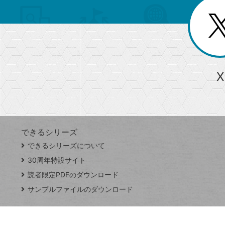
を
覧
リ
閉
を
じ
閉
ー
る
じ
る
か
ら
急上昇ワード
X
探
Googleスプレッドシート
iPhone
VLOOKUP
す
できるシリーズ
close
できるシリーズについて
閉
ト
じ
ッ
30周年特設サイト
る
プ
読者限定PDFのダウンロード
ペ
サンプルファイルのダウンロード
ー
ジ