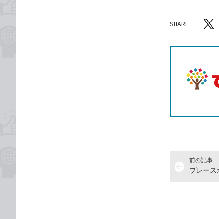
SHARE
記事をシ
T
前の記事
arrow_back