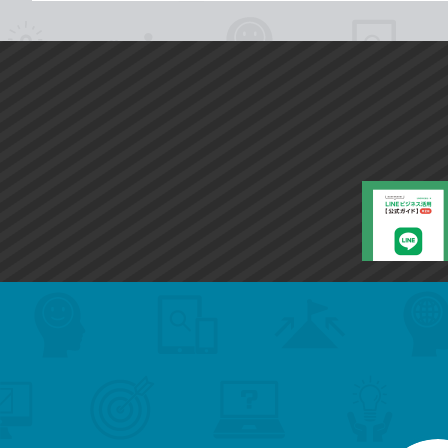
search
format_list_bulleted
検
カ
検
カ
索
テ
メ
ゴ
索
テ
ニ
リ
ュ
ー
ゴ
ー
一