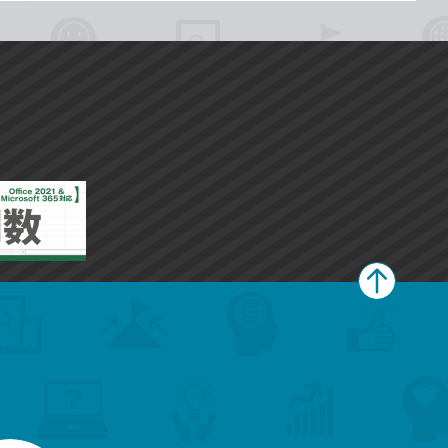
ペ
ー
ジ
上
部
へ