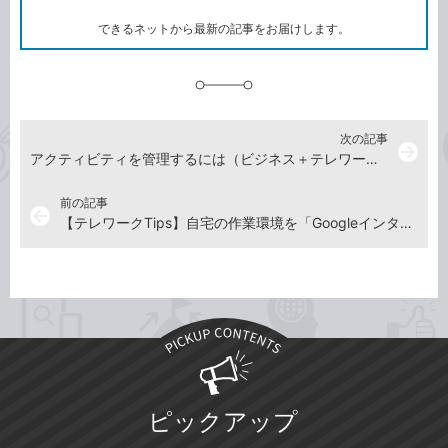
ー
ク
できるネットから最新の記事をお届けします。
に
追
加
次の記事
arrow_forward
アクティビティを管理するには（ビジネス＋テレワークで使えるGoogleのワザを動画で解説）
前の記事
arrow_back
【テレワークTips】自宅の作業環境を「Googleインターネット速度テスト」で調べよう！（動画解説付き）
ピックアップ