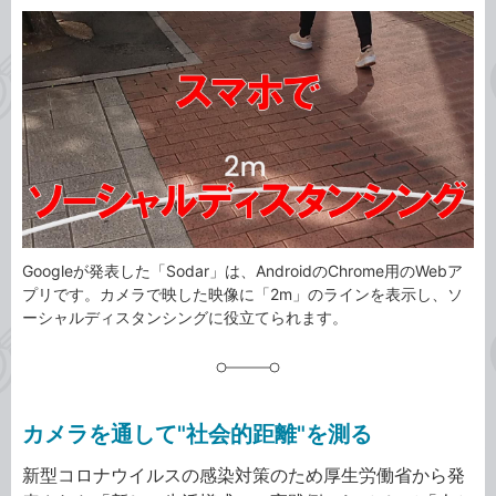
カ
事
テ
タ
ゴ
グ
リ
Googleが発表した「Sodar」は、AndroidのChrome用のWebア
プリです。カメラで映した映像に「2m」のラインを表示し、ソ
ーシャルディスタンシングに役立てられます。
カメラを通して"社会的距離"を測る
新型コロナウイルスの感染対策のため厚生労働省から発