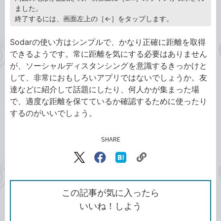
ました。
終了するには、画面左上の［←］をタップします。
Sodarの使い方はシンプルで、かなり正確に距離を取得
できるようです。常に距離を気にする必要はありません
が、ソーシャルディスタンシングを意識するきっかけと
して、非常におもしろいアプリではないでしょうか。友
達などに紹介して話題にしたり、何人かが集まった場
で、適度な距離を保てているか確認するために使ったり
するのがいいでしょう。
SHARE
記事をシェアする
リ
X（旧
Facebook
は
ン
Twitter）
で
て
ク
で
シ
な
を
シ
ェ
ブ
この記事が気に入ったら
コ
ェ
ア
ッ
いいね！しよう
ピ
ア
ク
ー
マ