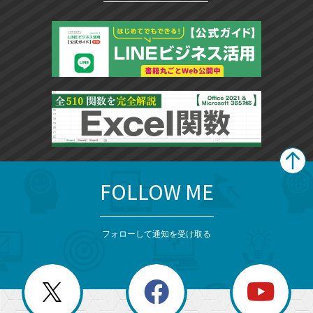
FOLLOW ME
search
format_list_bulleted
検
カ
検
カ
索
テ
メ
ゴ
索
テ
ニ
リ
フォローして通知を受け取る
ゴ
ュ
ー
ー
一
リ
を
覧
閉
を
ー
じ
閉
か
る
じ