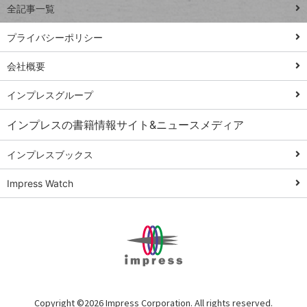
全記事一覧
PowerAutomate
ではじめる業務
プライバシーポリシー
の完全自動化
会社概要
AI議事録作成術
Windows 11
インプレスグループ
Q&A
インプレスの書籍情報サイト&ニュースメディア
Teams踏み込み
活用術
インプレスブックス
Excel講師の仕事
Impress Watch
術
エクセル時短
パワポ時短
Windows Tips
神保町ペロリ旅
俺のメルカリ
Copyright ©
2026 Impress Corporation. All rights reserved.