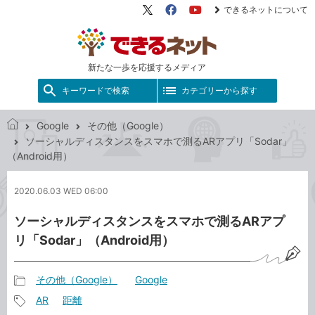
できるネットについて
X（旧
Facebook
YouTube
Twitter）
新たな一歩を応援するメディア
キーワードで検索
カテゴリーから探す
Google
その他（Google）
で
ソーシャルディスタンスをスマホで測るARアプリ「Sodar」
き
（Android用）
る
ネ
2020.06.03 WED 06:00
ッ
ト
ソーシャルディスタンスをスマホで測るARアプ
リ「Sodar」（Android用）
その他（Google）
Google
記
AR
距離
事
記