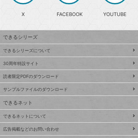
る
search
ら
急
X
FACEBOOK
YOUTUBE
探
上
検
昇
索
す
ワ
できるシリーズ
ー
ド
できるシリーズについて
Google
ト
スプレ
ッ
30周年特設サイト
ッドシ
プ
読者限定PDFのダウンロード
ート
ペ
iPhone
ー
サンプルファイルのダウンロード
VLOOKUP
ジ
できるネット
連載
できるネットについて
Excel Q&A
close
閉じ
トイアンナ流仕
広告掲載などのお問い合わせ
る
事術