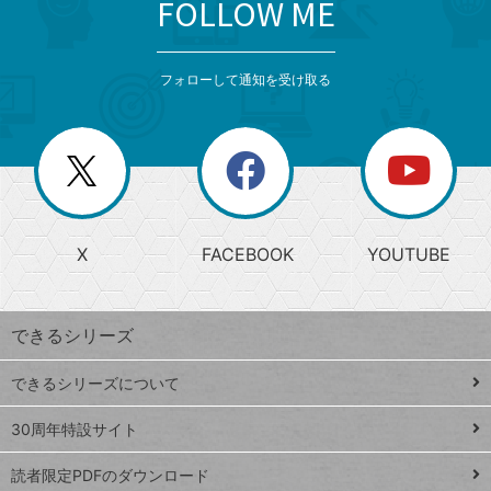
FOLLOW ME
search
format_list_bulleted
検
カ
検
カ
索
テ
メ
ゴ
索
テ
ニ
リ
フォローして通知を受け取る
ゴ
ュ
ー
ー
一
リ
を
覧
閉
を
ー
じ
閉
か
る
じ
る
search
ら
急
X
FACEBOOK
YOUTUBE
探
上
検
昇
索
す
ワ
できるシリーズ
ー
ド
できるシリーズについて
Google
ト
スプレ
ッ
30周年特設サイト
ッドシ
プ
読者限定PDFのダウンロード
ート
ペ