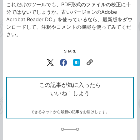
これだけのツールでも、PDF形式のファイルの校正に十
分ではないでしょうか。古いバージョンのAdobe
Acrobat Reader DC」を使っているなら、最新版をダウ
ンロードして、注釈やコメントの機能を使ってみてくだ
さい。
SHARE
記事をシェアする
リ
X（旧
Facebook
は
ン
Twitter）
で
て
ク
で
シ
な
を
シ
ェ
ブ
この記事が気に入ったら
コ
ェ
ア
ッ
いいね！しよう
ピ
ア
ク
ー
マ
ー
ク
できるネットから最新の記事をお届けします。
に
追
加