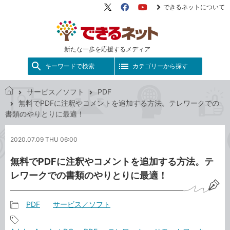
できるネットについて
X（旧
Facebook
YouTube
Twitter）
新たな一歩を応援するメディア
キーワードで検索
カテゴリーから探す
サービス／ソフト
PDF
で
無料でPDFに注釈やコメントを追加する方法。テレワークでの
き
書類のやりとりに最適！
る
ネ
2020.07.09 THU 06:00
ッ
ト
無料でPDFに注釈やコメントを追加する方法。テ
レワークでの書類のやりとりに最適！
PDF
サービス／ソフト
記
事
記