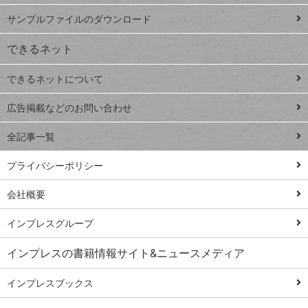
iPhone
ー
サンプルファイルのダウンロード
VLOOKUP
ジ
できるネット
連載
できるネットについて
Excel Q&A
close
閉じ
トイアンナ流仕
広告掲載などのお問い合わせ
る
事術
全記事一覧
PowerAutomate
ではじめる業務
プライバシーポリシー
の完全自動化
会社概要
AI議事録作成術
Windows 11
インプレスグループ
Q&A
インプレスの書籍情報サイト&ニュースメディア
Teams踏み込み
活用術
インプレスブックス
Excel講師の仕事