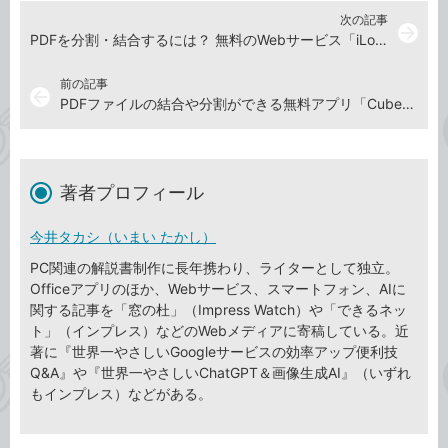
次の記事
arrow_forward
PDFを分割・結合するには？ 無料のWebサービス「iLovePDF」を使う方法
前の記事
arrow_back
PDFファイルの結合や分割ができる無料アプリ「CubePDF Utility」
著者プロフィール
今井タカシ（いまい たかし）
PC関連の解説書制作に長年携わり、ライターとして独立。
Officeアプリのほか、Webサービス、スマートフォン、AIに
関する記事を「窓の杜」（Impress Watch）や「できるネッ
ト」（インプレス）などのWebメディアに寄稿している。近
著に『世界一やさしいGoogleサービスの効率アップ便利技
Q&A』や『世界一やさしいChatGPT＆画像生成AI』（いずれ
もインプレス）などがある。