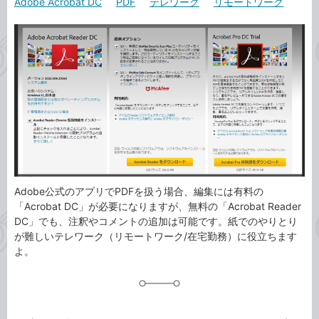
Adobe Acrobat DC
PDF
テレワーク
リモートワーク
カ
事
テ
タ
ゴ
グ
リ
Adobe公式のアプリでPDFを扱う場合、編集には有料の
「Acrobat DC」が必要になりますが、無料の「Acrobat Reader
DC」でも、注釈やコメントの追加は可能です。紙でのやりとり
が難しいテレワーク（リモートワーク/在宅勤務）に役立ちます
よ。