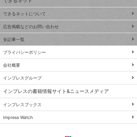
できるネット
連載
できるネットについて
Excel Q&A
close
閉じ
トイアンナ流仕
広告掲載などのお問い合わせ
る
事術
全記事一覧
PowerAutomate
ではじめる業務
プライバシーポリシー
の完全自動化
会社概要
AI議事録作成術
Windows 11
インプレスグループ
Q&A
インプレスの書籍情報サイト&ニュースメディア
Teams踏み込み
活用術
インプレスブックス
Excel講師の仕事
Impress Watch
術
エクセル時短