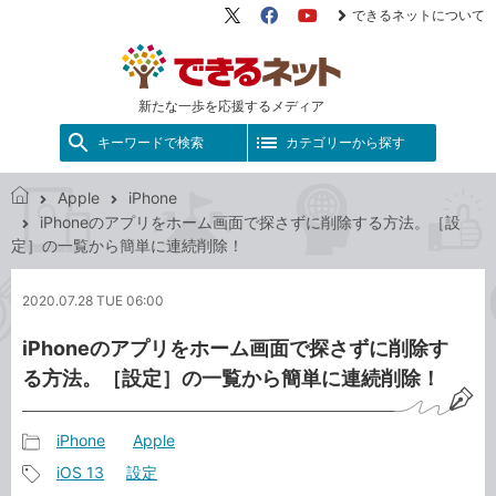
できるネットについて
X（旧
Facebook
YouTube
Twitter）
新たな一歩を応援するメディア
キーワードで検索
カテゴリーから探す
Apple
iPhone
で
iPhoneのアプリをホーム画面で探さずに削除する方法。［設
き
定］の一覧から簡単に連続削除！
る
ネ
2020.07.28 TUE 06:00
ッ
ト
iPhoneのアプリをホーム画面で探さずに削除す
る方法。［設定］の一覧から簡単に連続削除！
iPhone
Apple
記
iOS 13
設定
事
記