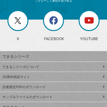
ニ
リ
フォローして通知を受け取る
ゴ
ュ
ー
ー
一
リ
を
覧
閉
を
ー
じ
閉
か
る
じ
る
search
ら
急
X
FACEBOOK
YOUTUBE
探
上
検
昇
索
す
ワ
できるシリーズ
ー
ド
できるシリーズについて
Google
ト
スプレ
ッ
30周年特設サイト
ッドシ
プ
読者限定PDFのダウンロード
ート
ペ
iPhone
ー
サンプルファイルのダウンロード
VLOOKUP
ジ