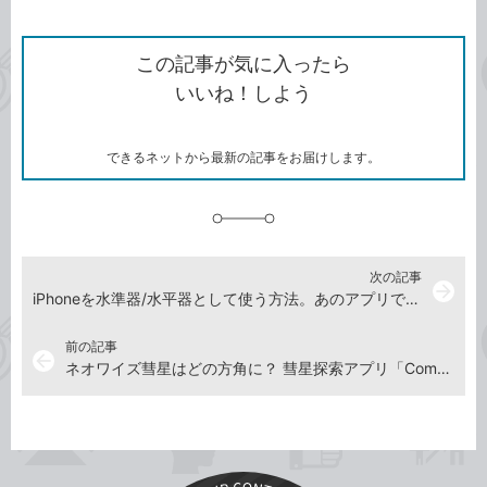
ン
Twitter）
で
て
ク
で
シ
な
を
シ
ェ
ブ
この記事が気に入ったら
コ
ェ
ア
ッ
いいね！しよう
ピ
ア
ク
ー
マ
ー
ク
できるネットから最新の記事をお届けします。
に
追
加
次の記事
arrow_forward
iPhoneを水準器/水平器として使う方法。あのアプリで水平や傾きの角度を手軽に測れる！
前の記事
arrow_back
ネオワイズ彗星はどの方角に？ 彗星探索アプリ「Comet Book」で探そう！