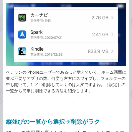
カ
事
テ
タ
ゴ
グ
リ
ベテランのiPhoneユーザーであるほど増えていく、ホーム画面に
並ぶ不要なアプリの数。何度も左右にスワイプし、フォルダーの
中も開いて、1つ1つ削除していくのは大変ですよね。［設定］の
一覧から簡単に削除できる方法を紹介します。
縦並びの一覧から選択→削除がラク