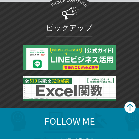
ピックアップ
FOLLOW ME
search
format_list_bulleted
検
カ
検
カ
索
テ
メ
ゴ
索
テ