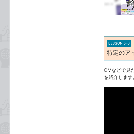
な
テ
ブ
ゴ
ッ
リ
ク
マ
ー
LESSON 5-6
ク
特定のア
に
追
加
CMなどで見
を紹介します