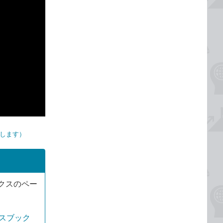
プします）
クスのペー
レスブック