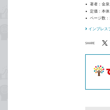
著者：金泉
定価：本体2
ページ数：
インプレス
SHARE
記事をシ
T