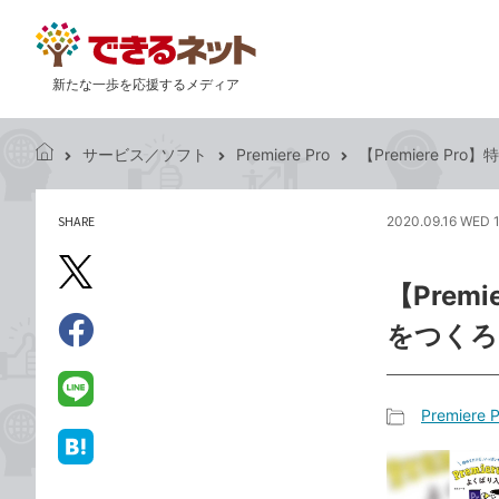
新たな一歩を応援するメディア
サービス／ソフト
Premiere Pro
【Premiere P
で
き
る
SHARE
2020.09.16 WED 
記
ネ
事
ッ
を
X（旧
ト
【Prem
シ
Twitter）
ェ
をつくろう
で
ア
Facebook
す
シ
で
る
ェ
シ
LINE
Premiere P
ア
ェ
で
記
ア
送
は
事
る
て
カ