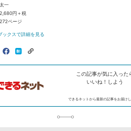
太一
,680円＋税
272ページ
ブックスで詳細を見る
リ
X（旧
Facebook
は
ェアする
ン
witter）
で
て
ク
で
シ
な
を
シ
ェ
ブ
この記事が気に入った
コ
ェ
ア
ッ
ピ
ア
ク
いいね！しよう
ー
マ
ー
ク
できるネットから最新の記事をお届け
に
追
加