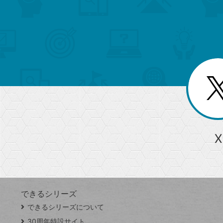
検
カ
検
カ
索
テ
メ
ゴ
索
テ
ニ
リ
ュ
ー
ゴ
ー
一
を
覧
リ
閉
を
じ
閉
ー
る
じ
る
か
ら
急上昇ワード
X
探
Googleスプレッドシート
iPhone
VLOOKUP
す
できるシリーズ
close
できるシリーズについて
閉
ト
じ
ッ
30周年特設サイト