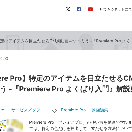
できるネットにつ
X（旧
Facebook
YouTube
Twitter）
ro】特定のアイテムを目立たせるCM風動画をつくろう -『Premiere Pro
10:00
iere Pro】特定のアイテムを目立たせる
 -『Premiere Pro よくばり入門』解
ro
サービス／ソフト
Premiere Pro
動画編集
記
事
Premiere Pro（プレミアプロ）の使い方を動画で学
では、特定の色だけを抽出して目立たせる方法につい
タ