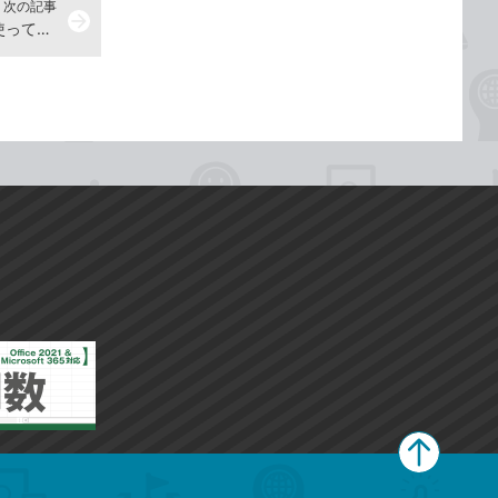
次の記事
arrow_forward
【Premiere Pro】テンプレートを使ってタイトルをつくろう -『Premiere Pro よくばり入門』解説動画
ペ
ー
ジ