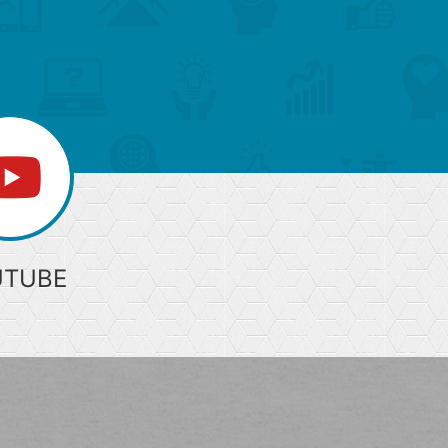
上
部
へ
UTUBE