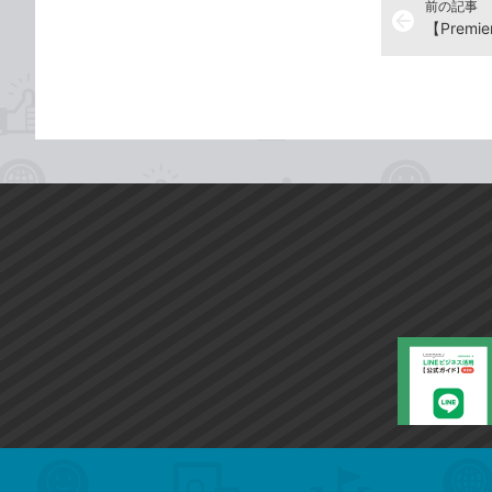
前の記事
arrow_back
search
format_list_bulleted