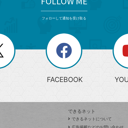
FOLLOW ME
フォローして通知を受け取る
search
検
索
FACEBOOK
YO
できるネット
できるネットについて
広告掲載などのお問い合わせ