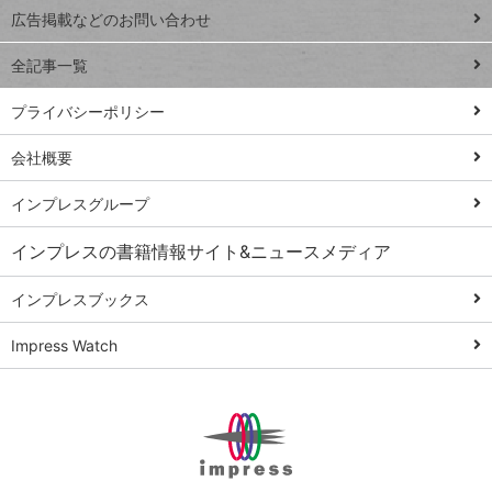
閉じ
トイアンナ流仕
広告掲載などのお問い合わせ
る
事術
全記事一覧
PowerAutomate
ではじめる業務
プライバシーポリシー
の完全自動化
会社概要
AI議事録作成術
Windows 11
インプレスグループ
Q&A
インプレスの書籍情報サイト&ニュースメディア
Teams踏み込み
活用術
インプレスブックス
Excel講師の仕事
Impress Watch
術
エクセル時短
パワポ時短
Windows Tips