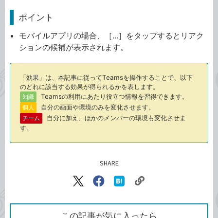
ポイント
モバイルアプリの場合、［...］をタップするとリアク
ションの候補が表示されます。
「効果」は、本記事に従ってTeamsを操作することで、以下
のどれに該当する効果が得られるかを表します。
Teamsの利用にあたり役立つ情報を習得できます。
知識
自分の画面や環境のみを変化させます。
個人
自分に加え、ほかのメンバーの環境も変化させま
チーム
す。
SHARE
記事をシェアする
リ
X（旧
Facebook
は
ン
Twitter）
で
て
ク
で
シ
な
を
シ
ェ
ブ
この記事が気に入ったら