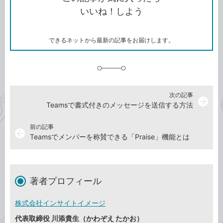
コ
ェ
ア
ッ
いいね！しよう
ピ
ア
ク
ー
マ
ー
ク
できるネットから最新の記事をお届けします。
に
追
加
次の記事
arrow_forward
Teamsで書式付きのメッセージを送信する方法
前の記事
arrow_back
Teamsでメンバーを称賛できる「Praise」機能とは
著者プロフィール
株式会社インサイトイメージ
代表取締役 川添貴生（かわぞえ たかお）