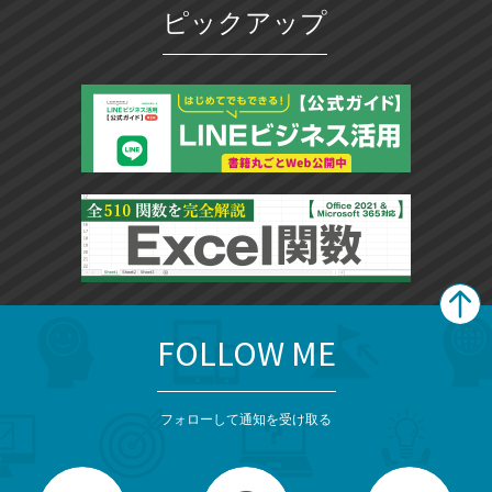
ピックアップ
FOLLOW ME
search
format_list_bulleted
検
カ
検
カ
索
テ
メ
ゴ
索
テ
ニ
リ
フォローして通知を受け取る
ゴ
ュ
ー
ー
一
リ
を
覧