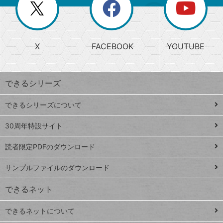
閉
を
ー
じ
閉
か
る
じ
る
search
ら
急
X
FACEBOOK
YOUTUBE
探
上
検
昇
索
す
ワ
できるシリーズ
ー
ド
できるシリーズについて
Google
ト
スプレ
ッ
30周年特設サイト
ッドシ
プ
読者限定PDFのダウンロード
ート
ペ
iPhone
ー
サンプルファイルのダウンロード
VLOOKUP
ジ
できるネット
連載
できるネットについて
Excel Q&A
close