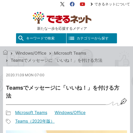
できるネットについて
X（旧
Facebook
YouTube
Twitter）
新たな一歩を応援するメディア
キーワードで検索
カテゴリーから探す
Windows/Office
Microsoft Teams
で
Teamsでメッセージに「いいね！」を付ける方法
き
る
2020.11.09 MON 07:00
ネ
ッ
Teamsでメッセージに「いいね！」を付ける方
ト
法
Microsoft Teams
Windows/Office
記
Teams（2020年版）
事
記
カ