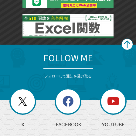
FOLLOW ME
search
format_list_bulleted
検
カ
検
カ
索
テ
メ
ゴ
索
テ
ニ
リ
フォローして通知を受け取る
ゴ
ュ
ー
ー
一
リ
を
覧
閉
を
ー
じ
閉
か
る
じ
る
search
ら
急
X
FACEBOOK
YOUTUBE
探
上
検
昇