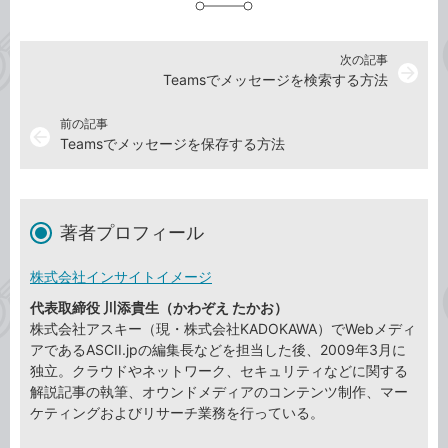
次の記事
arrow_forward
Teamsでメッセージを検索する方法
前の記事
arrow_back
Teamsでメッセージを保存する方法
著者プロフィール
株式会社インサイトイメージ
代表取締役 川添貴生（かわぞえ たかお）
株式会社アスキー（現・株式会社KADOKAWA）でWebメディ
アであるASCII.jpの編集長などを担当した後、2009年3月に
独立。クラウドやネットワーク、セキュリティなどに関する
解説記事の執筆、オウンドメディアのコンテンツ制作、マー
ケティングおよびリサーチ業務を行っている。