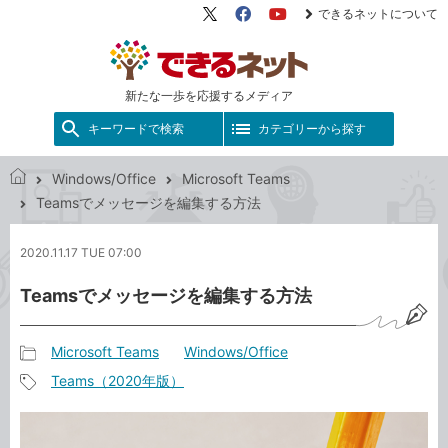
できるネットについて
X（旧
Facebook
YouTube
Twitter）
新たな一歩を応援するメディア
キーワードで検索
カテゴリーから探す
Windows/Office
Microsoft Teams
で
Teamsでメッセージを編集する方法
き
る
2020.11.17 TUE 07:00
ネ
ッ
Teamsでメッセージを編集する方法
ト
Microsoft Teams
Windows/Office
記
Teams（2020年版）
事
記
カ
事
テ
タ