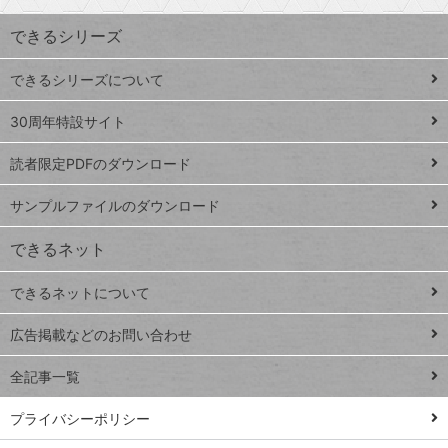
索
す
ワ
できるシリーズ
ー
ド
できるシリーズについて
Google
ト
スプレ
ッ
30周年特設サイト
ッドシ
プ
読者限定PDFのダウンロード
ート
ペ
iPhone
ー
サンプルファイルのダウンロード
VLOOKUP
ジ
できるネット
連載
できるネットについて
Excel Q&A
close
閉じ
トイアンナ流仕
広告掲載などのお問い合わせ
る
事術
全記事一覧
PowerAutomate
ではじめる業務
プライバシーポリシー
の完全自動化