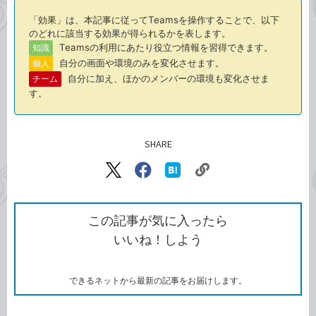
「効果」は、本記事に従ってTeamsを操作することで、以下
のどれに該当する効果が得られるかを表します。
Teamsの利用にあたり役立つ情報を習得できます。
知識
自分の画面や環境のみを変化させます。
個人
自分に加え、ほかのメンバーの環境も変化させま
チーム
す。
SHARE
記事をシェアする
リ
X（旧
Facebook
は
ン
Twitter）
で
て
ク
で
シ
な
を
シ
ェ
ブ
この記事が気に入ったら
コ
ェ
ア
ッ
いいね！しよう
ピ
ア
ク
ー
マ
ー
ク
できるネットから最新の記事をお届けします。
に
追
加