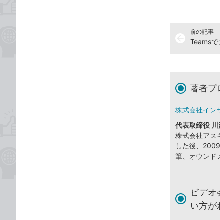
前の記事
arrow_back
著者プ
株式会社イン
代表取締役 川
株式会社アスキ
した後、20
筆、オウンド
ビデオ
い方が