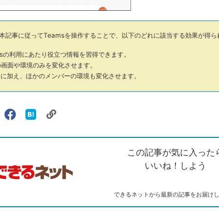
本記事に従ってTeamsを操作することで、以下のどれに該当する効果が得ら
msの利用にあたり役立つ情報を習得できます。
画面や環境のみを変化させます。
に加え、ほかのメンバーの環境も変化させます。
リ
X（旧
Facebook
は
ェアする
ン
witter）
で
て
ク
で
シ
な
を
シ
ェ
ブ
この記事が気に入った
コ
ェ
ア
ッ
ピ
ア
ク
いいね！しよう
ー
マ
ー
ク
できるネットから最新の記事をお届け
に
追
加