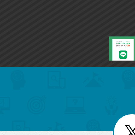
search
format_list_bulleted
検
カ
検
カ
索
テ
メ
ゴ
索
テ
ニ
リ
ュ
ー
ゴ
ー
一
を
覧
リ
閉
を
じ
閉
ー
る
じ