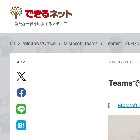
新たな一歩を応援するメディア
Windows/Office
Microsoft Teams
Teamsでプレ
で
き
る
SHARE
2020.12.03 THU 
記
ネ
事
ッ
を
X（旧
ト
Team
シ
Twitter）
ェ
で
ア
Facebook
す
シ
で
Microsoft
る
ェ
記
シ
LINE
ア
事
ェ
で
カ
ア
送
は
テ
る
て