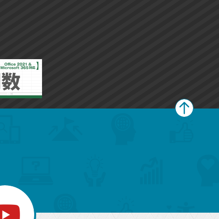
ペ
ー
ジ
上
部
へ