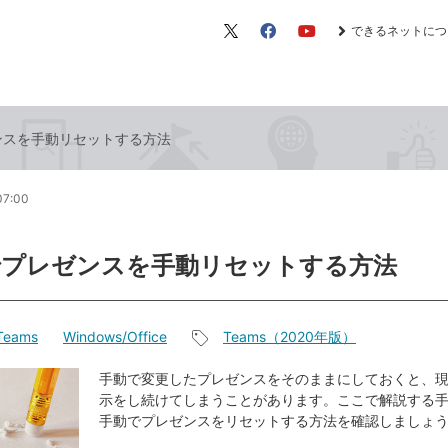
できるネットにつ
X（旧
Facebook
YouTube
Twitter）
ゼンスを手動リセットする方法
07:00
sでプレゼンスを手動リセットする方法
 Teams
Windows/Office
Teams（2020年版）
記
事
手動で変更したプレゼンスをそのままにしておくと、
示をし続けてしまうことがあります。ここで解説する
タ
手動でプレゼンスをリセットする方法を確認しましょ
グ