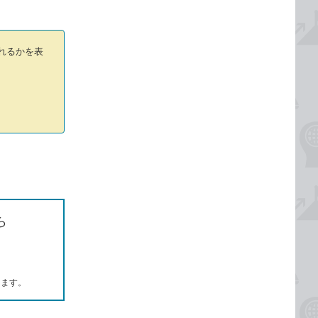
れるかを表
ら
します。