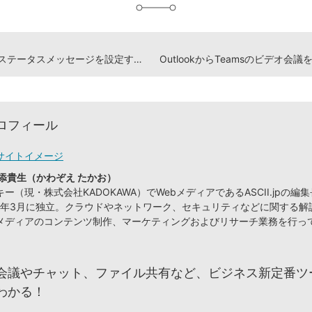
Teamsでステータスメッセージを設定する方法
ロフィール
サイトイメージ
添貴生（かわぞえ たかお）
ー（現・株式会社KADOKAWA）でWebメディアであるASCII.jpの編
09年3月に独立。クラウドやネットワーク、セキュリティなどに関する解
メディアのコンテンツ制作、マーケティングおよびリサーチ業務を行っ
会議やチャット、ファイル共有など、ビジネス新定番ツ
わかる！