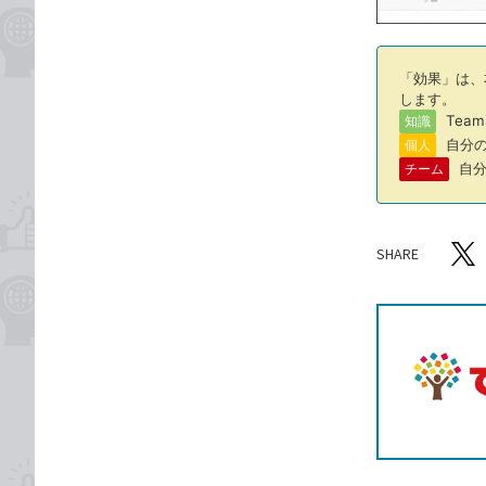
「効果」は、
します。
Tea
知識
自分の
個人
自分
チーム
SHARE
記事をシ
T