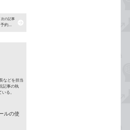
次の記事
arrow_forward
OutlookからTeamsのビデオ会議を予約する方法
集長などを担当
説記事の執
ている。
ールの使