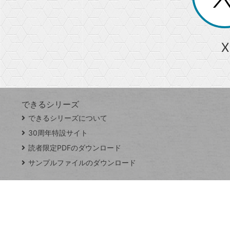
る
か
ら
急上昇ワード
X
探
Googleスプレッドシート
iPhone
VLOOKUP
す
できるシリーズ
close
できるシリーズについて
閉
ト
じ
ッ
30周年特設サイト
る
プ
読者限定PDFのダウンロード
ペ
サンプルファイルのダウンロード
ー
ジ
連載