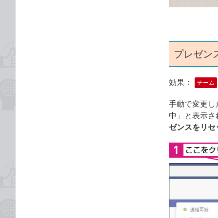
ゴ
な
リ
ブ
ッ
ク
マ
プレゼン
ー
ク
効果：
チーム
に
追
手動で変更し
加
中」と表示さ
ゼンスをリセ