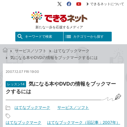
できるネットについて
X（旧
Facebook
YouTube
Twitter）
新たな一歩を応援するメディア
キーワードで検索
カテゴリーから探す
サービス／ソフト
はてなブックマーク
で
気になる本やDVDの情報をブックマークするには
き
る
2007.12.07 FRI 19:00
ネ
ッ
気になる本やDVDの情報をブックマー
レッスン14
ト
クするには
はてなブックマーク
サービス／ソフト
記
事
記
はてなブックマーク
はてなブックマーク（旧記事：2007年）
カ