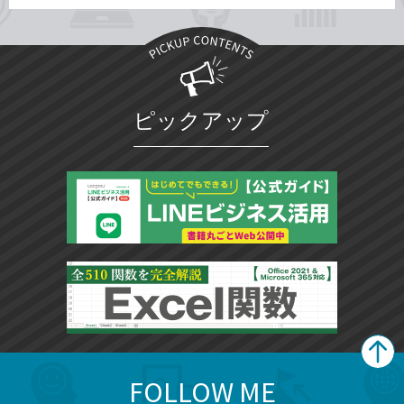
ピックアップ
FOLLOW ME
search
format_list_bulleted
検
カ