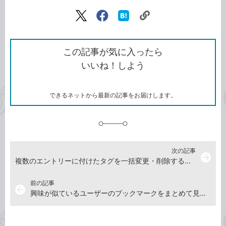
記事をシェアする
リ
X（旧
Facebook
は
ン
Twitter）
で
て
ク
で
シ
な
を
シ
ェ
ブ
この記事が気に入ったら
コ
ェ
ア
ッ
いいね！しよう
ピ
ア
ク
ー
マ
ー
ク
できるネットから最新の記事をお届けします。
に
追
加
次の記事
arrow_forward
複数のエントリーに付けたタグを一括変更・削除するには
前の記事
arrow_back
興味が似ているユーザーのブックマークをまとめて見るには