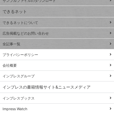
サンプルファイルのダウンロード
VLOOKUP
ジ
できるネット
連載
できるネットについて
Excel Q&A
close
閉じ
トイアンナ流仕
広告掲載などのお問い合わせ
る
事術
全記事一覧
PowerAutomate
ではじめる業務
プライバシーポリシー
の完全自動化
会社概要
AI議事録作成術
Windows 11
インプレスグループ
Q&A
インプレスの書籍情報サイト&ニュースメディア
Teams踏み込み
活用術
インプレスブックス
Excel講師の仕事
Impress Watch
術