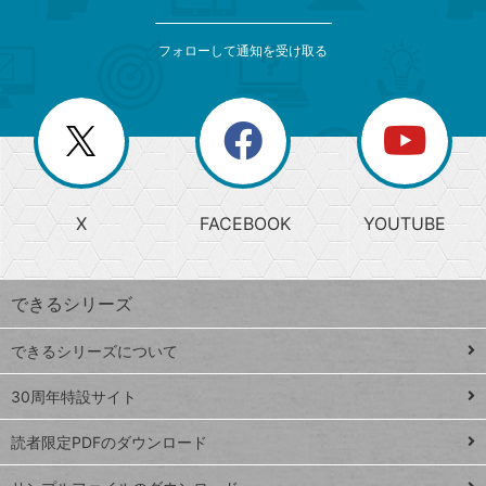
検
カ
索
テ
メ
ゴ
索
テ
ニ
リ
フォローして通知を受け取る
ゴ
ュ
ー
ー
一
リ
を
覧
閉
を
ー
じ
閉
か
る
じ
る
search
ら
急
X
FACEBOOK
YOUTUBE
探
上
検
昇
索
す
ワ
できるシリーズ
ー
ド
できるシリーズについて
Google
ト
スプレ
ッ
30周年特設サイト
ッドシ
プ
読者限定PDFのダウンロード
ート
ペ
iPhone
ー