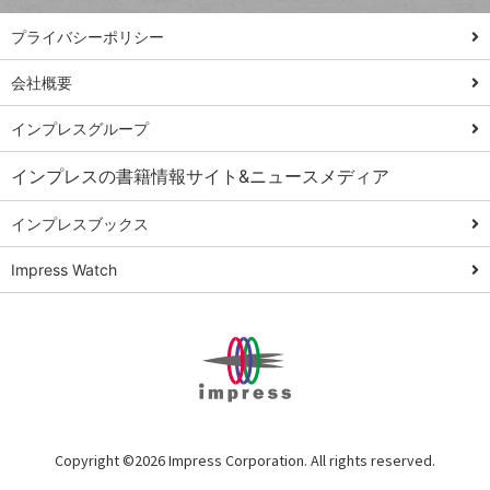
PowerAutomate
ではじめる業務
プライバシーポリシー
の完全自動化
会社概要
AI議事録作成術
Windows 11
インプレスグループ
Q&A
インプレスの書籍情報サイト&ニュースメディア
Teams踏み込み
活用術
インプレスブックス
Excel講師の仕事
Impress Watch
術
エクセル時短
パワポ時短
Windows Tips
神保町ペロリ旅
俺のメルカリ
Copyright ©
2026 Impress Corporation. All rights reserved.