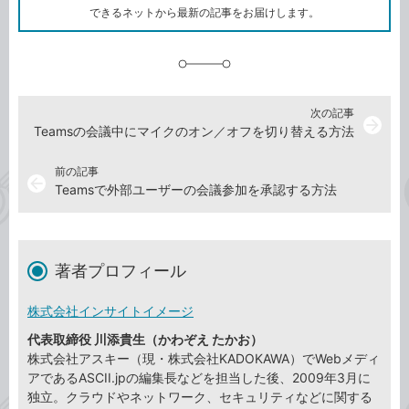
ク
できるネットから最新の記事をお届けします。
に
追
加
次の記事
arrow_forward
Teamsの会議中にマイクのオン／オフを切り替える方法
前の記事
arrow_back
Teamsで外部ユーザーの会議参加を承認する方法
著者プロフィール
株式会社インサイトイメージ
代表取締役 川添貴生（かわぞえ たかお）
株式会社アスキー（現・株式会社KADOKAWA）でWebメディ
アであるASCII.jpの編集長などを担当した後、2009年3月に
独立。クラウドやネットワーク、セキュリティなどに関する