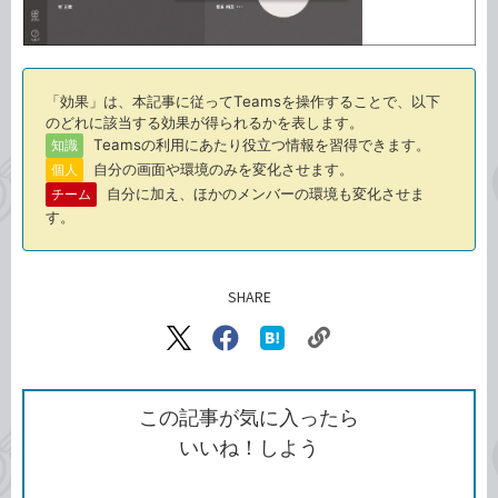
「効果」は、本記事に従ってTeamsを操作することで、以下
のどれに該当する効果が得られるかを表します。
Teamsの利用にあたり役立つ情報を習得できます。
知識
自分の画面や環境のみを変化させます。
個人
自分に加え、ほかのメンバーの環境も変化させま
チーム
す。
SHARE
記事をシェアする
リ
X（旧
Facebook
は
ン
Twitter）
で
て
ク
で
シ
な
を
シ
ェ
ブ
この記事が気に入ったら
コ
ェ
ア
ッ
いいね！しよう
ピ
ア
ク
ー
マ
ー