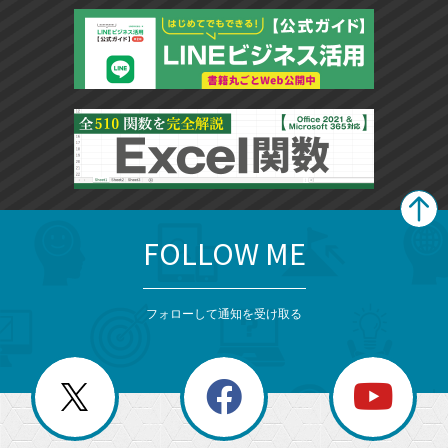
FOLLOW ME
search
format_list_bulleted
検
カ
検
カ
索
テ
メ
ゴ
索
テ
ニ
リ
フォローして通知を受け取る
ゴ
ュ
ー
ー
一
リ
を
覧
閉
を
ー
じ
閉
か
る
じ
る