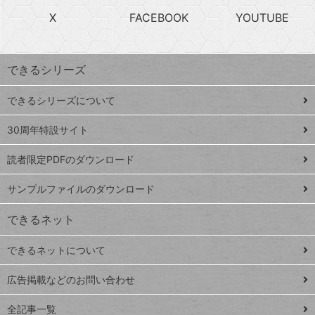
search
ら
急
X
FACEBOOK
YOUTUBE
探
上
検
昇
索
す
ワ
できるシリーズ
ー
ド
できるシリーズについて
Google
ト
スプレ
ッ
30周年特設サイト
ッドシ
プ
読者限定PDFのダウンロード
ート
ペ
iPhone
ー
サンプルファイルのダウンロード
VLOOKUP
ジ
できるネット
連載
できるネットについて
Excel Q&A
close
閉じ
トイアンナ流仕
広告掲載などのお問い合わせ
る
事術
全記事一覧