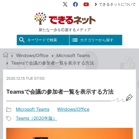
できるネットについて
X（旧
Facebook
YouTube
Twitter）
新たな一歩を応援するメディア
キーワードで検索
カテゴリーから探す
Windows/Office
Microsoft Teams
で
Teamsで会議の参加者一覧を表示する方法
き
る
2020.12.15 TUE 07:00
ネ
ッ
Teamsで会議の参加者一覧を表示する方法
ト
Microsoft Teams
Windows/Office
記
Teams（2020年版）
事
記
カ
事
テ
タ