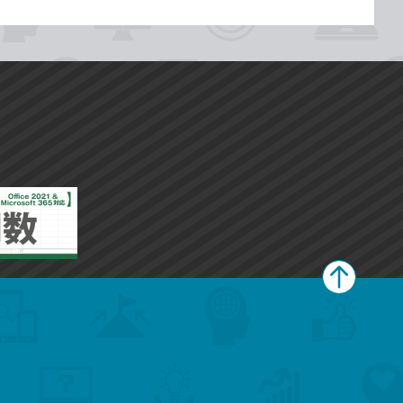
ペ
ー
ジ
上
部
へ