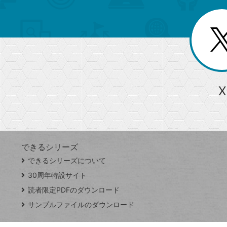
ゴ
ー
一
を
覧
リ
閉
を
じ
閉
ー
る
じ
る
か
ら
急上昇ワード
X
探
Googleスプレッドシート
iPhone
VLOOKUP
す
できるシリーズ
close
できるシリーズについて
閉
ト
じ
ッ
30周年特設サイト
る
プ
読者限定PDFのダウンロード
ペ
サンプルファイルのダウンロード
ー
ジ