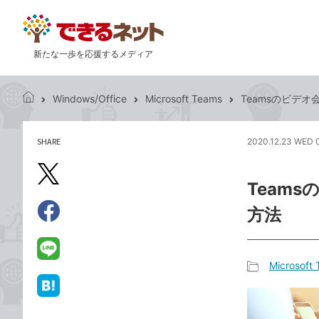
新たな一歩を応援するメディア
Windows/Office
Microsoft Teams
Teamsのビデ
で
き
る
SHARE
2020.12.23 WED 
記
ネ
事
ッ
を
X（旧
ト
Team
シ
Twitter）
ェ
方法
で
ア
Facebook
す
シ
で
る
ェ
シ
LINE
Microsoft
ア
ェ
で
記
ア
送
は
事
る
て
カ