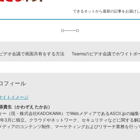
ー
ク
できるネットから最新の記事をお届け
に
追
加
sのビデオ会議で画面共有をする方法
ロフィール
サイトイメージ
添貴生（かわぞえ たかお）
ー（現・株式会社KADOKAWA）でWebメディアであるASCII.jpの編
09年3月に独立。クラウドやネットワーク、セキュリティなどに関する解
メディアのコンテンツ制作、マーケティングおよびリサーチ業務を行っ