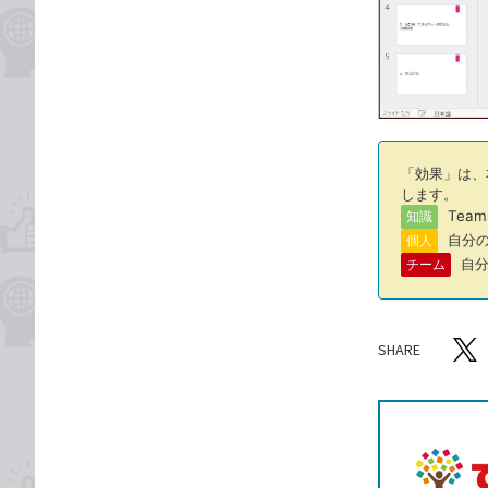
「効果」は、
します。
Tea
知識
自分の
個人
自分
チーム
SHARE
記事をシ
T