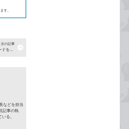
します。
次の記事
arrow_forward
Teamsのビデオ会議でホワイトボードを共有する方法
集長などを担当
説記事の執
ている。