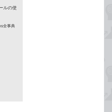
ールの使
ms全事典