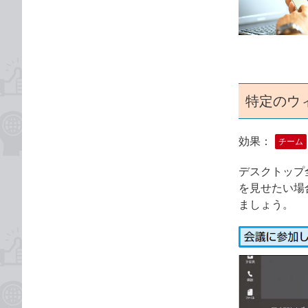
な
テ
ブ
ゴ
ッ
リ
ク
マ
ー
特定のウ
ク
に
追
効果：
チーム
加
デスクトップ
を見せたい場
ましょう。