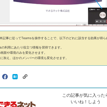
本記事に従ってTeamsを操作することで、以下のどれに該当する効果が得ら
msの利用にあたり役立つ情報を習得できます。
画面や環境のみを変化させます。
に加え、ほかのメンバーの環境も変化させます。
リ
X（旧
Facebook
は
ェアする
ン
witter）
で
て
ク
で
シ
な
を
シ
ェ
ブ
この記事が気に入った
コ
ェ
ア
ッ
ピ
ア
ク
いいね！しよう
ー
マ