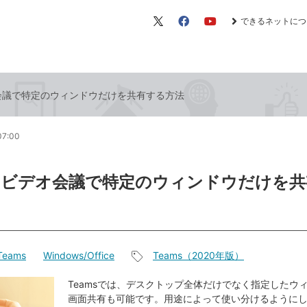
できるネットにつ
X（旧
Facebook
YouTube
Twitter）
オ会議で特定のウィンドウだけを共有する方法
07:00
sのビデオ会議で特定のウィンドウだけを
 Teams
Windows/Office
Teams（2020年版）
記
事
Teamsでは、デスクトップ全体だけでなく指定したウ
画面共有も可能です。用途によって使い分けるように
タ