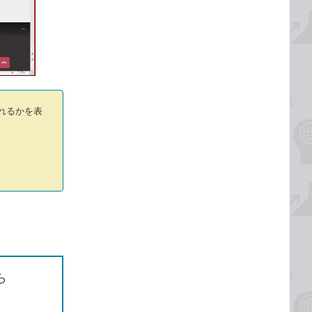
れるかを表
ら