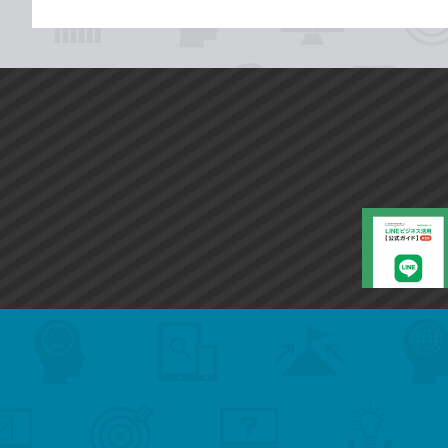
search
format_list_bulleted
検
カ
検
カ
索
テ
メ
ゴ
索
テ
ニ
リ
ュ
ー