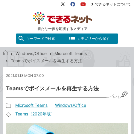
できるネットについて
X（旧
Facebook
YouTube
Twitter）
新たな一歩を応援するメディア
キーワードで検索
カテゴリーから探す
Windows/Office
Microsoft Teams
で
Teamsでボイスメールを再生する方法
き
る
2021.01.18 MON 07:00
ネ
ッ
Teamsでボイスメールを再生する方法
ト
Microsoft Teams
Windows/Office
記
Teams（2020年版）
事
記
カ
事
テ
タ