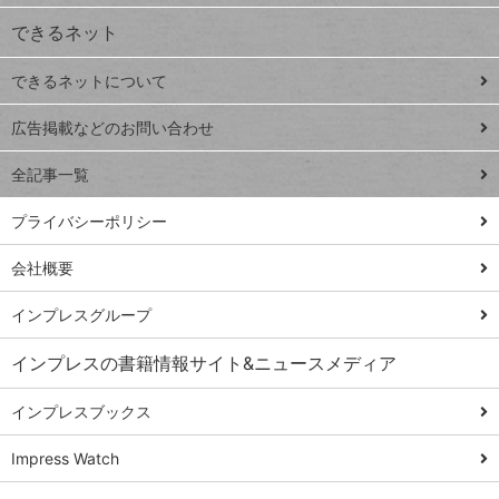
できるネット
連載
できるネットについて
Excel Q&A
close
閉じ
トイアンナ流仕
広告掲載などのお問い合わせ
る
事術
全記事一覧
PowerAutomate
ではじめる業務
プライバシーポリシー
の完全自動化
会社概要
AI議事録作成術
Windows 11
インプレスグループ
Q&A
インプレスの書籍情報サイト&ニュースメディア
Teams踏み込み
活用術
インプレスブックス
Excel講師の仕事
Impress Watch
術