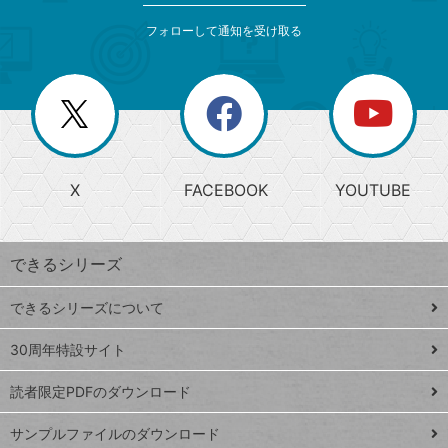
メ
ゴ
索
テ
ニ
リ
フォローして通知を受け取る
ゴ
ュ
ー
ー
一
リ
を
覧
閉
を
ー
じ
閉
か
る
じ
る
search
ら
急
X
FACEBOOK
YOUTUBE
探
上
検
昇
索
す
ワ
できるシリーズ
ー
ド
できるシリーズについて
Google
ト
スプレ
ッ
30周年特設サイト
ッドシ
プ
読者限定PDFのダウンロード
ート
ペ
iPhone
ー
サンプルファイルのダウンロード
VLOOKUP
ジ