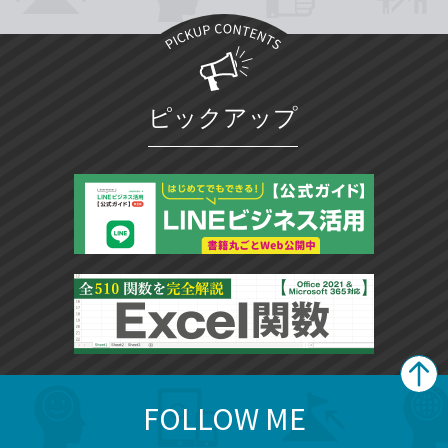
ピックアップ
FOLLOW ME
search
format_list_bulleted
検
カ
検
カ
索
テ