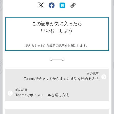
リ
X（旧
Facebook
は
ン
Twitter）
で
て
ク
で
シ
な
を
シ
ェ
ブ
この記事が気に入ったら
コ
ェ
ア
ッ
いいね！しよう
ピ
ア
ク
ー
マ
ー
ク
できるネットから最新の記事をお届けします。
に
追
加
次の記事
arrow_forward
Teamsでチャットからすぐに通話を始める方法
前の記事
arrow_back
Teamsでボイスメールを送る方法