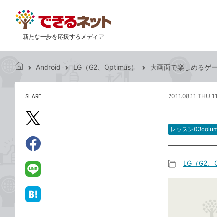
新たな一歩を応援するメディア
Android
LG（G2、Optimus）
大画面で楽しめるゲ
で
き
る
SHARE
2011.08.11 THU 1
記
ネ
事
ッ
を
X（旧
ト
シ
レッスン03colu
Twitter）
ェ
で
ア
Facebook
す
シ
で
LG（G2、O
る
ェ
記
シ
LINE
ア
事
ェ
で
カ
ア
送
は
テ
る
て