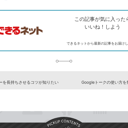
ェアする
ン
witter）
で
て
ク
で
シ
な
を
シ
ェ
ブ
この記事が気に入った
コ
ェ
ア
ッ
ピ
ア
ク
いいね！しよう
ー
マ
ー
ク
できるネットから最新の記事をお届け
に
追
加
ーを長持ちさせるコツが知りたい
Googleトークの使い方