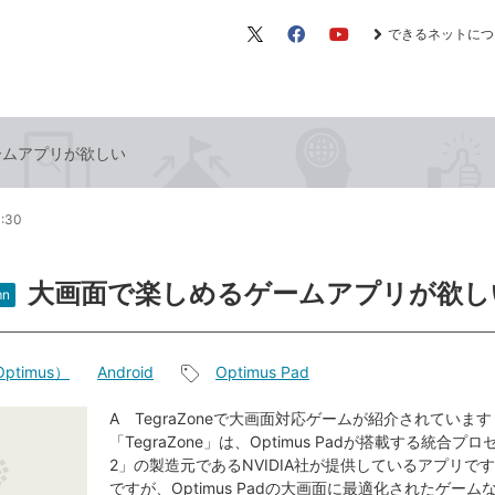
できるネットにつ
X（旧
Facebook
YouTube
Twitter）
ームアプリが欲しい
1:30
大画面で楽しめるゲームアプリが欲し
mn
ptimus）
Android
Optimus Pad
記
事
A TegraZoneで大画面対応ゲームが紹介されています
「TegraZone」は、Optimus Padが搭載する統合プロ
タ
2」の製造元であるNVIDIA社が提供しているアプリで
グ
ですが、Optimus Padの大画面に最適化されたゲー