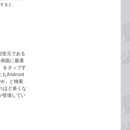
プすると、
」の製造元である
の大画面に最適
W］をタップす
Android
omb」と検索
れほど多くな
リが登場してい