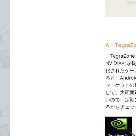
ゴ
な
リ
ブ
ッ
ク
マ
ー
A Tegr
ク
に
「TegraZo
追
NVIDIA社
加
化されたゲー
ると、Andr
マーケットの検
して、大画面
いので、定期的
るかをチェッ