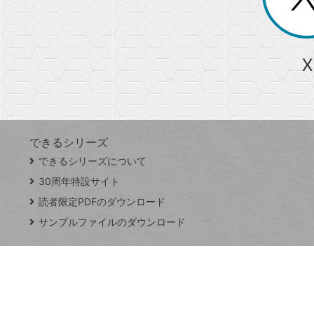
る
か
ら
急上昇ワード
X
探
Googleスプレッドシート
iPhone
VLOOKUP
す
できるシリーズ
close
できるシリーズについて
閉
ト
じ
ッ
30周年特設サイト
る
プ
読者限定PDFのダウンロード
ペ
サンプルファイルのダウンロード
ー
ジ
連載