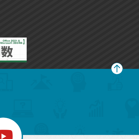
ペ
ー
ジ
上
部
へ