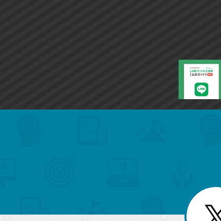
search
format_list_bulleted
検
カ
検
カ
索
テ
メ
ゴ
索
テ
ニ
リ
ュ
ー
ゴ
ー
一
を
覧
リ
閉
を
じ
閉
ー
る
じ