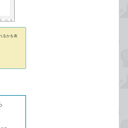
れるかを表
ら