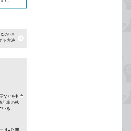
します。
次の記事
arrow_forward
ドする方法
集長などを担当
説記事の執
ている。
ールの使