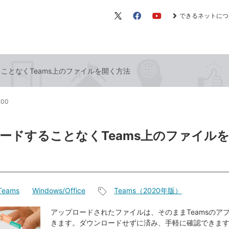
できるネットにつ
X（旧
Facebook
YouTube
Twitter）
ことなくTeams上のファイルを開く方法
:00
ードすることなくTeams上のファイル
 Teams
Windows/Office
Teams（2020年版）
記
事
アップロードされたファイルは、そのままTeamsのア
きます。ダウンロードせずに済み、手軽に確認できま
タ