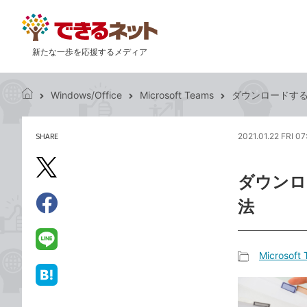
新たな一歩を応援するメディア
Windows/Office
Microsoft Teams
ダウンロードする
で
き
る
SHARE
2021.01.22 FRI 07
記
ネ
事
ッ
を
X（旧
ト
ダウンロ
シ
Twitter）
ェ
法
で
ア
Facebook
す
シ
で
る
ェ
シ
LINE
Microsoft
ア
ェ
で
記
ア
送
は
事
る
て
カ