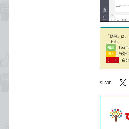
「効果」は、
します。
Tea
知識
自分の
個人
自分
チーム
SHARE
記事をシ
T