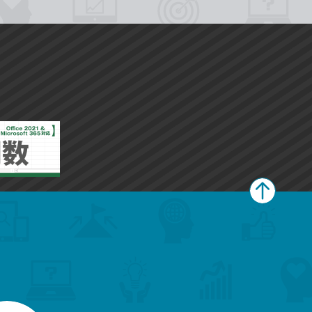
ペ
ー
ジ
上
部
へ