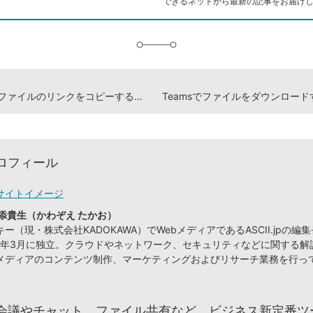
できるネットから最新の記事をお届け
に
追
加
Teamsでファイルのリンクをコピーする方法
Teamsでファイルをダウンロー
ロフィール
サイトイメージ
添貴生（かわぞえ たかお）
ー（現・株式会社KADOKAWA）でWebメディアであるASCII.jpの編
09年3月に独立。クラウドやネットワーク、セキュリティなどに関する解
メディアのコンテンツ制作、マーケティングおよびリサーチ業務を行っ
会議やチャット、ファイル共有など、ビジネス新定番ツ