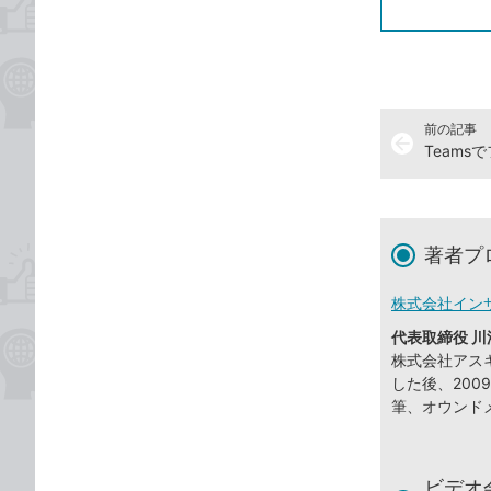
前の記事
arrow_back
著者プ
株式会社イン
代表取締役 川
株式会社アスキ
した後、20
筆、オウンド
ビデオ