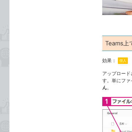
な
テ
ブ
ゴ
ッ
リ
ク
マ
ー
Teams
ク
に
追
効果：
個人
加
アップロード
す。単にファ
ん
。