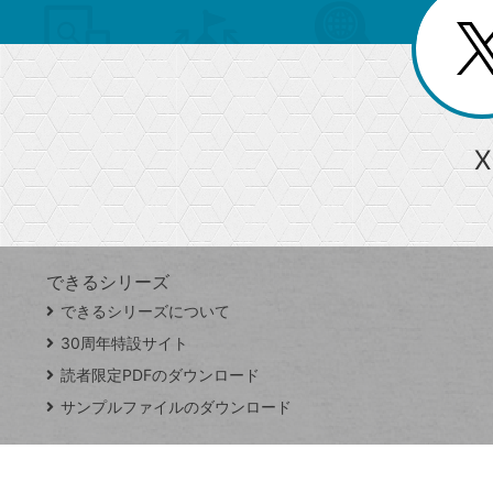
リ
閉
を
じ
閉
ー
る
じ
る
か
ら
急上昇ワード
X
探
Googleスプレッドシート
iPhone
VLOOKUP
す
できるシリーズ
close
できるシリーズについて
閉
ト
じ
ッ
30周年特設サイト
る
プ
読者限定PDFのダウンロード
ペ
サンプルファイルのダウンロード
ー
ジ