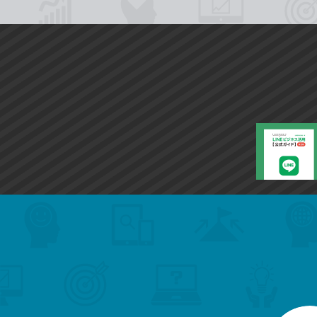
search
format_list_bulleted
検
カ
検
カ
索
テ
メ
ゴ
索
テ
ニ
リ
ュ
ー
ゴ
ー
一
を
覧