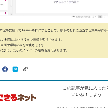
本記事に従ってTeamsを操作することで、以下のどれに該当する効果が得ら
msの利用にあたり役立つ情報を習得できます。
画面や環境のみを変化させます。
に加え、ほかのメンバーの環境も変化させます。
リ
X（旧
Facebook
は
ェアする
ン
witter）
で
て
ク
で
シ
な
を
シ
ェ
ブ
この記事が気に入った
コ
ェ
ア
ッ
ピ
ア
ク
いいね！しよう
ー
マ
ー
ク