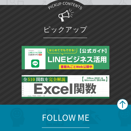
ピックアップ
FOLLOW ME
search
format_list_bulleted
検
カ
検
カ
索
テ
メ
ゴ