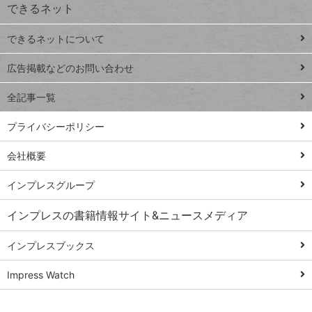
できるネット
連載
できるネットについて
Excel Q&A
close
閉じ
トイアンナ流仕
広告掲載などのお問い合わせ
る
事術
全記事一覧
PowerAutomate
ではじめる業務
プライバシーポリシー
の完全自動化
会社概要
AI議事録作成術
Windows 11
インプレスグループ
Q&A
インプレスの書籍情報サイト&ニュースメディア
Teams踏み込み
活用術
インプレスブックス
Excel講師の仕事
Impress Watch
術
エクセル時短