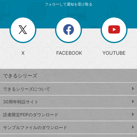
索
テ
ニ
リ
フォローして通知を受け取る
ゴ
ュ
ー
ー
一
リ
を
覧
閉
を
ー
じ
閉
か
る
じ
る
search
ら
急
X
FACEBOOK
YOUTUBE
探
上
検
昇
索
す
ワ
できるシリーズ
ー
ド
できるシリーズについて
Google
ト
スプレ
ッ
30周年特設サイト
ッドシ
プ
読者限定PDFのダウンロード
ート
ペ
iPhone
ー
サンプルファイルのダウンロード
VLOOKUP
ジ