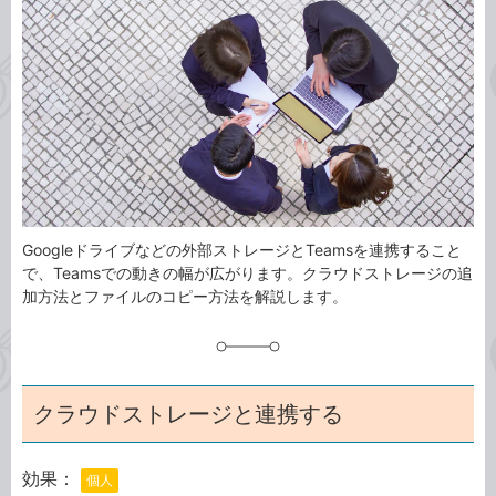
事
テ
タ
ゴ
グ
リ
Googleドライブなどの外部ストレージとTeamsを連携すること
で、Teamsでの動きの幅が広がります。クラウドストレージの追
加方法とファイルのコピー方法を解説します。
クラウドストレージと連携する
効果：
個人