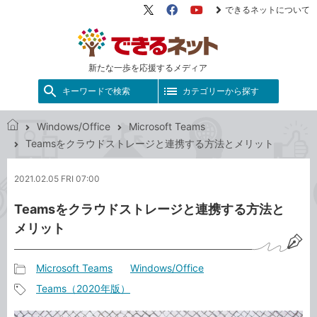
できるネットについて
X（旧
Facebook
YouTube
Twitter）
新たな一歩を応援するメディア
キーワードで検索
カテゴリーから探す
Windows/Office
Microsoft Teams
で
Teamsをクラウドストレージと連携する方法とメリット
き
る
2021.02.05 FRI 07:00
ネ
ッ
Teamsをクラウドストレージと連携する方法と
ト
メリット
Microsoft Teams
Windows/Office
記
Teams（2020年版）
事
記
カ