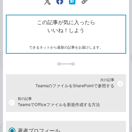
リ
X（旧
Facebook
は
ン
Twitter）
で
て
ク
で
シ
な
を
シ
ェ
ブ
この記事が気に入ったら
コ
ェ
ア
ッ
いいね！しよう
ピ
ア
ク
ー
マ
ー
ク
できるネットから最新の記事をお届けします。
に
追
加
次の記事
arrow_forward
TeamsのファイルをSharePointで参照する
前の記事
arrow_back
TeamsでOfficeファイルを新規作成する方法
著者プロフィール