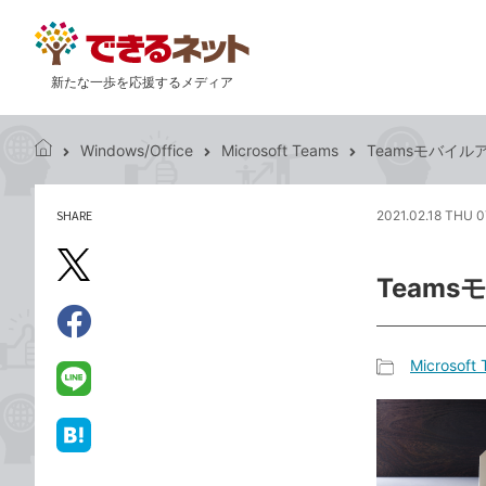
新たな一歩を応援するメディア
Windows/Office
Microsoft Teams
Teamsモバイ
で
き
る
SHARE
2021.02.18 THU 0
記
ネ
事
ッ
を
X（旧
ト
Team
シ
Twitter）
ェ
で
ア
Facebook
す
シ
で
Microsoft
る
ェ
記
シ
LINE
ア
事
ェ
で
カ
ア
送
は
テ
る
て