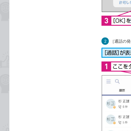
2
［通話の発