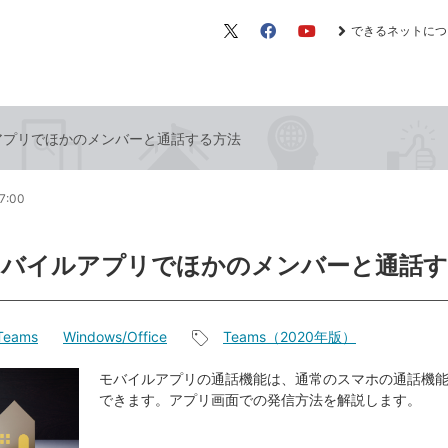
できるネットにつ
X（旧
Facebook
YouTube
Twitter）
ルアプリでほかのメンバーと通話する方法
7:00
sモバイルアプリでほかのメンバーと通話
 Teams
Windows/Office
Teams（2020年版）
記
事
モバイルアプリの通話機能は、通常のスマホの通話機
できます。アプリ画面での発信方法を解説します。
タ
グ