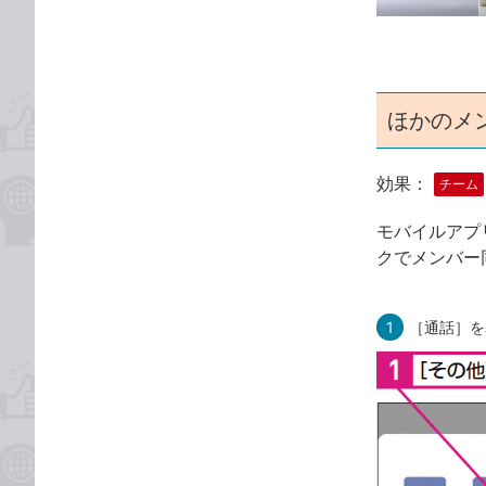
ゴ
な
リ
ブ
ッ
ク
マ
ほかのメ
ー
ク
効果：
チーム
に
追
モバイルアプ
加
クでメンバー
1
［通話］を