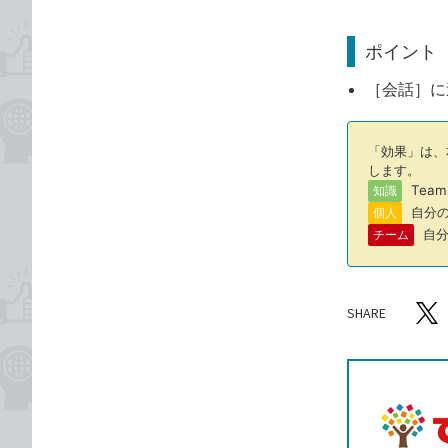
ポイント
［会話］に
「効果」は、
します。
Tea
知識
自分の
個人
自分
チーム
SHARE
記事をシ
T