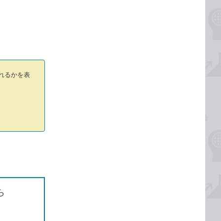
れるかを表
ら