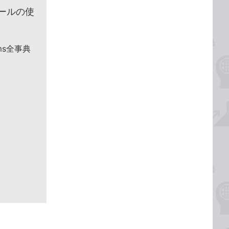
ールの使
ms全事典