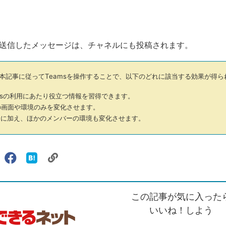
送信したメッセージは、チャネルにも投稿されます。
本記事に従ってTeamsを操作することで、以下のどれに該当する効果が得ら
msの利用にあたり役立つ情報を習得できます。
画面や環境のみを変化させます。
に加え、ほかのメンバーの環境も変化させます。
リ
X（旧
Facebook
は
ェアする
ン
witter）
で
て
ク
で
シ
な
を
シ
ェ
ブ
この記事が気に入った
コ
ェ
ア
ッ
ピ
ア
ク
いいね！しよう
ー
マ
ー