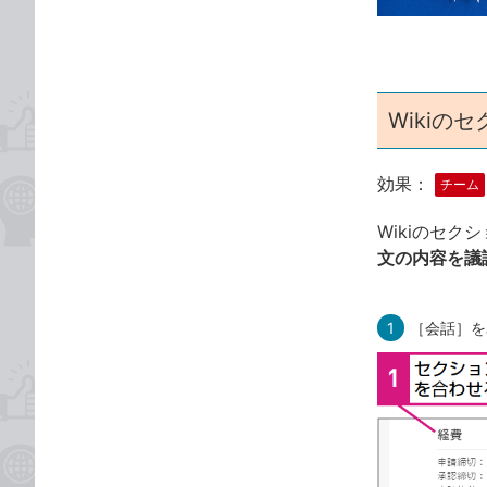
ゴ
な
リ
ブ
ッ
ク
マ
Wikiの
ー
ク
効果：
チーム
に
追
Wikiのセ
加
文の内容を議
1
［会話］を