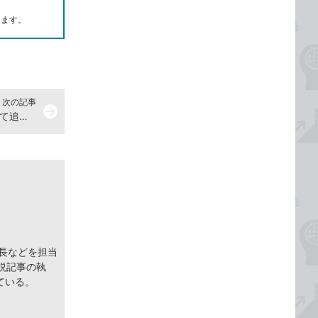
します。
次の記事
arrow_forward
TeamsでExcelファイルをタブとして追加する方法
集長などを担当
説記事の執
ている。