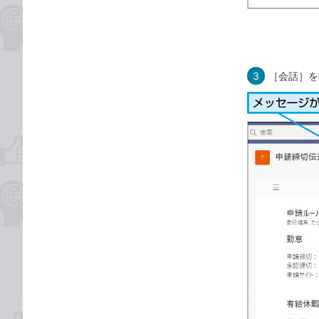
3
［会話］を