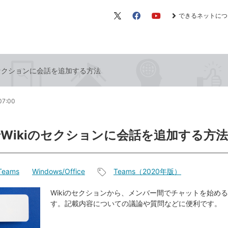
できるネットにつ
X（旧
Facebook
YouTube
Twitter）
iのセクションに会話を追加する方法
07:00
sでWikiのセクションに会話を追加する方法
 Teams
Windows/Office
Teams（2020年版）
記
事
Wikiのセクションから、メンバー間でチャットを始め
す。記載内容についての議論や質問などに便利です。
タ
グ