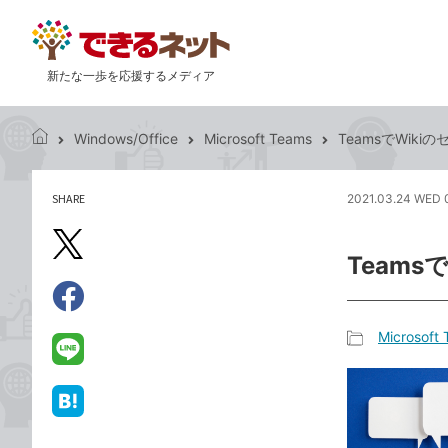
新たな一歩を応援するメディア
Windows/Office
Microsoft Teams
TeamsでWik
で
き
る
SHARE
2021.03.24 WED 
記
ネ
事
ッ
を
X（旧
ト
Team
シ
Twitter）
ェ
で
ア
Facebook
す
シ
で
Microsoft
る
ェ
記
シ
LINE
ア
事
ェ
で
カ
ア
送
は
テ
る
て