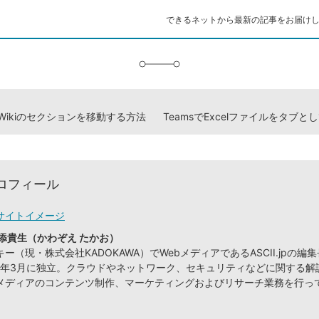
ク
できるネットから最新の記事をお届け
に
追
加
でWikiのセクションを移動する方法
ロフィール
サイトイメージ
添貴生（かわぞえ たかお）
ー（現・株式会社KADOKAWA）でWebメディアであるASCII.jpの編
09年3月に独立。クラウドやネットワーク、セキュリティなどに関する解
メディアのコンテンツ制作、マーケティングおよびリサーチ業務を行っ