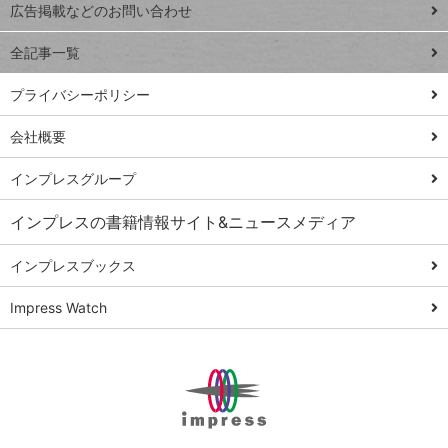
閉じ
トイアンナ流仕
広告掲載などのお問い合わせ
る
事術
全記事一覧
PowerAutomate
ではじめる業務
プライバシーポリシー
の完全自動化
会社概要
AI議事録作成術
Windows 11
インプレスグループ
Q&A
インプレスの書籍情報サイト&ニュースメディア
Teams踏み込み
活用術
インプレスブックス
Excel講師の仕事
Impress Watch
術
エクセル時短
パワポ時短
Windows Tips
神保町ペロリ旅