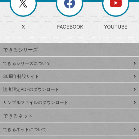
閉
を
ー
じ
閉
か
る
じ
る
search
ら
急
X
FACEBOOK
YOUTUBE
探
上
検
昇
索
す
ワ
できるシリーズ
ー
ド
できるシリーズについて
Google
ト
スプレ
ッ
30周年特設サイト
ッドシ
プ
読者限定PDFのダウンロード
ート
ペ
iPhone
ー
サンプルファイルのダウンロード
VLOOKUP
ジ
できるネット
連載
できるネットについて
Excel Q&A
close