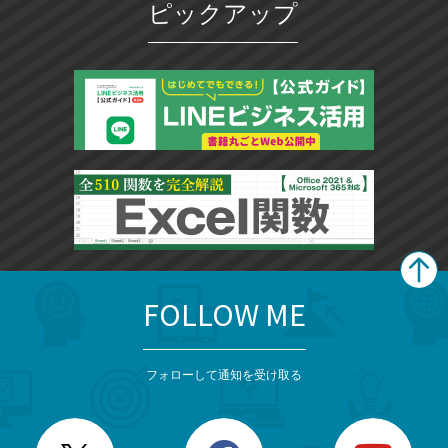
ピックアップ
FOLLOW ME
search
format_list_bulleted
検
カ
検
カ
索
テ
メ
ゴ
索
テ
ニ
リ
フォローして通知を受け取る
ゴ
ュ
ー
ー
一
リ
を
覧