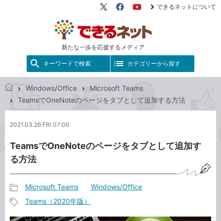
できるネットについて
X（旧
Facebook
YouTube
Twitter）
新たな一歩を応援するメディア
キーワードで検索
カテゴリーから探す
Windows/Office
Microsoft Teams
で
TeamsでOneNoteのページをタブとして追加する方法
き
る
2021.03.26 FRI 07:00
ネ
ッ
TeamsでOneNoteのページをタブとして追加す
ト
る方法
Microsoft Teams
Windows/Office
記
Teams（2020年版）
事
記
カ