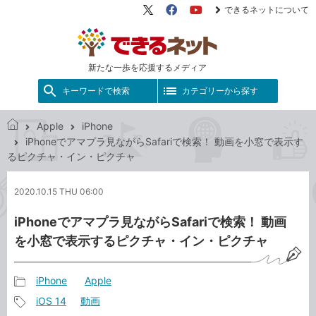
できるネットについて
X（旧
Facebook
YouTube
Twitter）
新たな一歩を応援するメディア
キーワードで検索
カテゴリーから探す
Apple
iPhone
で
iPhoneでアマプラ見ながらSafariで検索！ 動画を小窓で表示す
き
るピクチャ・イン・ピクチャ
る
ネ
2020.10.15 THU 06:00
ッ
ト
iPhoneでアマプラ見ながらSafariで検索！ 動画
を小窓で表示するピクチャ・イン・ピクチャ
iPhone
Apple
記
iOS 14
動画
事
記