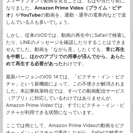
スマートフォンで動画を見ることは、もはや当たり前に
なりました。
Amazon Prime Video（プライム・ビデ
オ）
や
YouTube
の動画を、通勤・通学の電車内などで楽
しんでいる人も多いでしょう。
しかし、従来のiOSでは、動画の再生中にSafariで検索し
たり、LINEのメッセージを確認したりすることはできま
せんでした。動画を「ながら見」したくても、
常に再生
を中断し、ほかのアプリでの用事が済んでから、あらた
めて再生する必要があった
わけです。
最新バージョンのiOS 14では、「ピクチャ・イン・ピク
チャ」という新機能によって、この不便さが解消されま
した。本記事執筆時点では、すべての動画配信サービス
（アプリ）に対応しているわけではありませんが、
Amazon Prime Videoでは、すでにピクチャ・イン・ピ
クチャが利用できる状態になっています。
ここでは例として、Amazon Prime Videoの動画をピク
チャ・イン・ピクチャで再生しながら、Safariで検索す