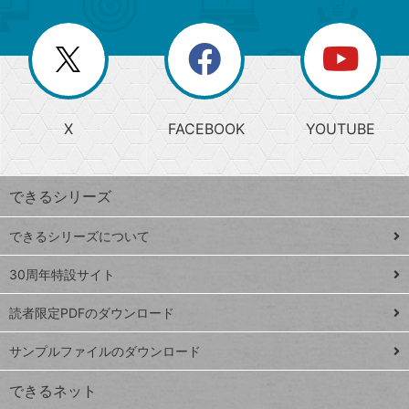
ゴ
ュ
ー
ー
一
リ
を
覧
閉
を
ー
じ
閉
か
る
じ
る
search
ら
急
X
FACEBOOK
YOUTUBE
探
上
検
昇
索
す
ワ
できるシリーズ
ー
ド
できるシリーズについて
Google
ト
スプレ
ッ
30周年特設サイト
ッドシ
プ
読者限定PDFのダウンロード
ート
ペ
iPhone
ー
サンプルファイルのダウンロード
VLOOKUP
ジ
できるネット