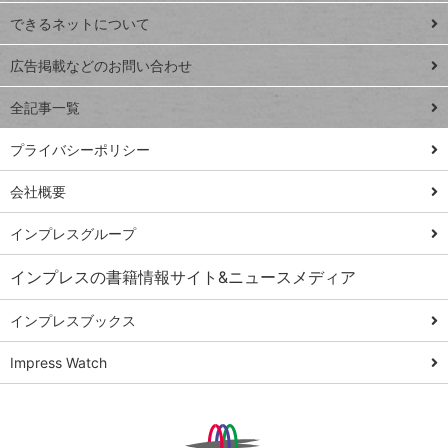
連載
できるネットについて
Excel Q&A
close
閉じ
トイアンナ流仕
広告掲載などのお問い合わせ
る
事術
全記事一覧
PowerAutomate
ではじめる業務
プライバシーポリシー
の完全自動化
会社概要
AI議事録作成術
Windows 11
インプレスグループ
Q&A
インプレスの書籍情報サイト&ニュースメディア
Teams踏み込み
活用術
インプレスブックス
Excel講師の仕事
Impress Watch
術
エクセル時短
パワポ時短