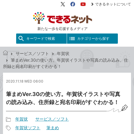
できるネットについて
X（旧
Facebook
YouTube
Twitter）
新たな一歩を応援するメディア
キーワードで検索
カテゴリーから探す
サービス／ソフト
年賀状
で
筆まめVer.30の使い方。年賀状イラストや写真の読み込み、住
き
所録と宛名印刷がすぐわかる！
る
ネ
2020.11.18 WED 06:00
ッ
ト
筆まめVer.30の使い方。年賀状イラストや写真
の読み込み、住所録と宛名印刷がすぐわかる！
年賀状
サービス／ソフト
記
年賀状ソフト
筆まめ
事
記