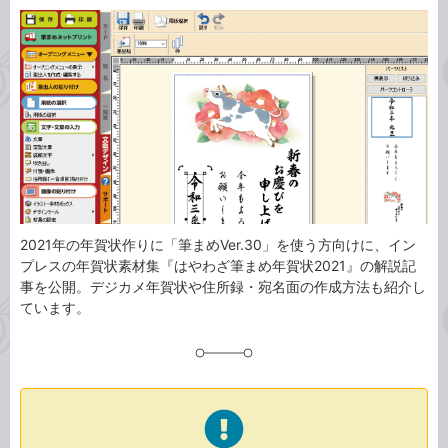
カ
事
テ
タ
ゴ
グ
リ
2021年の年賀状作りに「筆まめVer.30」を使う方向けに、イン
プレスの年賀状素材集『はやわざ筆まめ年賀状2021』の解説記
事を公開。デジカメ年賀状や住所録・宛名面の作成方法も紹介し
ています。