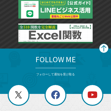
FOLLOW ME
search
format_list_bulleted
検
カ
検
カ
索
テ
メ
ゴ
索
テ
ニ
リ
フォローして通知を受け取る
ゴ
ュ
ー
ー
一
リ
を
覧
閉
を
ー
じ
閉
か
る
じ
る
search
ら