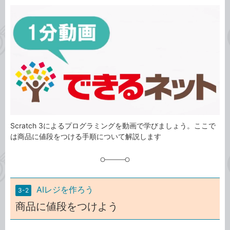
カ
事
テ
タ
ゴ
グ
リ
Scratch 3によるプログラミングを動画で学びましょう。ここで
は商品に値段をつける手順について解説します
AIレジを作ろう
3-2
商品に値段をつけよう