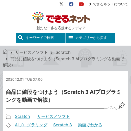
できるネットについて
X（旧
Facebook
YouTube
Twitter）
新たな一歩を応援するメディア
キーワードで検索
カテゴリーから探す
サービス／ソフト
Scratch
で
商品に値段をつけよう（Scratch 3 AIプログラミングを動画で
き
解説）
る
ネ
2020.12.01 TUE 07:00
ッ
ト
商品に値段をつけよう（Scratch 3 AIプログラミ
ングを動画で解説）
Scratch
サービス／ソフト
記
AIプログラミング
Scratch 3
動画でわかる
事
記