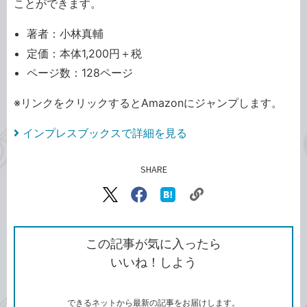
ことができます。
著者：小林真輔
定価：本体1,200円＋税
ページ数：128ページ
※リンクをクリックするとAmazonにジャンプします。
インプレスブックスで詳細を見る
SHARE
記事をシェアする
リ
X（旧
Facebook
は
ン
Twitter）
で
て
ク
で
シ
な
を
シ
ェ
ブ
この記事が気に入ったら
コ
ェ
ア
ッ
いいね！しよう
ピ
ア
ク
ー
マ
ー
ク
できるネットから最新の記事をお届けします。