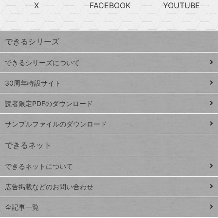
急
X
FACEBOOK
YOUTUBE
探
上
検
昇
索
す
ワ
できるシリーズ
ー
ド
できるシリーズについて
Google
ト
スプレ
ッ
30周年特設サイト
ッドシ
プ
読者限定PDFのダウンロード
ート
ペ
iPhone
ー
サンプルファイルのダウンロード
VLOOKUP
ジ
できるネット
連載
できるネットについて
Excel Q&A
close
閉じ
トイアンナ流仕
広告掲載などのお問い合わせ
る
事術
全記事一覧
PowerAutomate