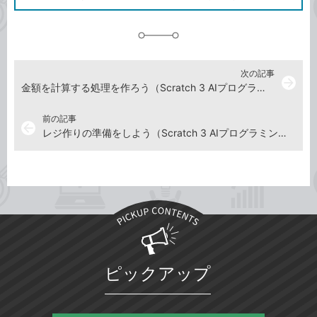
に
追
加
次の記事
arrow_forward
金額を計算する処理を作ろう（Scratch 3 AIプログラミングを動画で解説）
前の記事
arrow_back
レジ作りの準備をしよう（Scratch 3 AIプログラミングを動画で解説）
ピックアップ