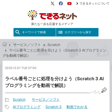
できるネットについて
X（旧
Facebook
YouTube
Twitter）
新たな一歩を応援するメディア
キーワードで検索
カテゴリーから探す
サービス／ソフト
Scratch
で
ラベル番号ごとに処理を分けよう（Scratch 3 AIプログラミン
き
グを動画で解説）
る
ネ
2020.12.01 TUE 07:00
ッ
ト
ラベル番号ごとに処理を分けよう（Scratch 3 AI
プログラミングを動画で解説）
Scratch
サービス／ソフト
記
AIプログラミング
Scratch 3
動画でわかる
事
記