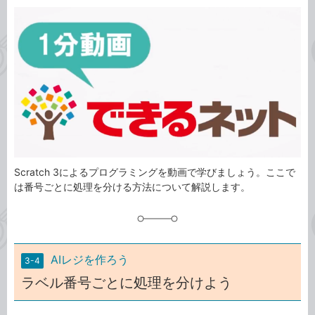
カ
事
テ
タ
ゴ
グ
リ
Scratch 3によるプログラミングを動画で学びましょう。ここで
は番号ごとに処理を分ける方法について解説します。
AIレジを作ろう
3-4
ラベル番号ごとに処理を分けよう