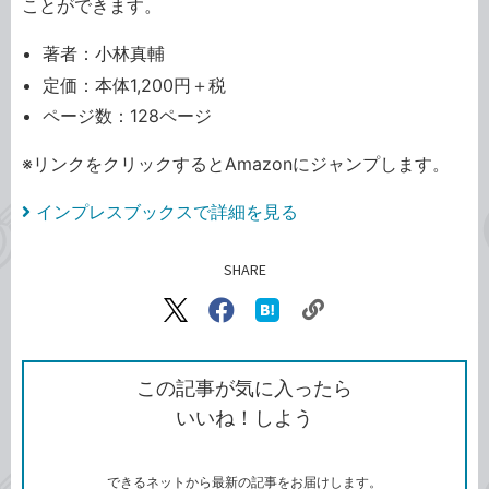
ことができます。
著者：小林真輔
定価：本体1,200円＋税
ページ数：128ページ
※リンクをクリックするとAmazonにジャンプします。
インプレスブックスで詳細を見る
SHARE
記事をシェアする
リ
X（旧
Facebook
は
ン
Twitter）
で
て
ク
で
シ
な
を
シ
ェ
ブ
この記事が気に入ったら
コ
ェ
ア
ッ
いいね！しよう
ピ
ア
ク
ー
マ
ー
ク
できるネットから最新の記事をお届けします。