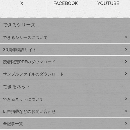
急
X
FACEBOOK
YOUTUBE
探
上
検
昇
索
す
ワ
できるシリーズ
ー
ド
できるシリーズについて
Google
ト
スプレ
ッ
30周年特設サイト
ッドシ
プ
読者限定PDFのダウンロード
ート
ペ
iPhone
ー
サンプルファイルのダウンロード
VLOOKUP
ジ
できるネット
連載
できるネットについて
Excel Q&A
close
閉じ
トイアンナ流仕
広告掲載などのお問い合わせ
る
事術
全記事一覧
PowerAutomate