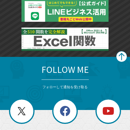
FOLLOW ME
search
format_list_bulleted
検
カ
検
カ
索
テ
メ
ゴ
索
テ
ニ
リ
フォローして通知を受け取る
ゴ
ュ
ー
ー
一
リ
を
覧
閉
を
ー
じ
閉
か
る
じ
る
search
ら