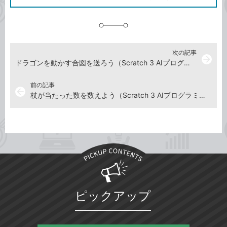
に
追
加
次の記事
arrow_forward
ドラゴンを動かす合図を送ろう（Scratch 3 AIプログラミングを動画で解説）
前の記事
arrow_back
杖が当たった数を数えよう（Scratch 3 AIプログラミングを動画で解説）
ピックアップ