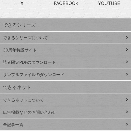
急
X
FACEBOOK
YOUTUBE
探
上
検
昇
索
す
ワ
できるシリーズ
ー
ド
できるシリーズについて
Google
ト
スプレ
ッ
30周年特設サイト
ッドシ
プ
読者限定PDFのダウンロード
ート
ペ
iPhone
ー
サンプルファイルのダウンロード
VLOOKUP
ジ
できるネット
連載
できるネットについて
Excel Q&A
close
閉じ
トイアンナ流仕
広告掲載などのお問い合わせ
る
事術
全記事一覧
PowerAutomate