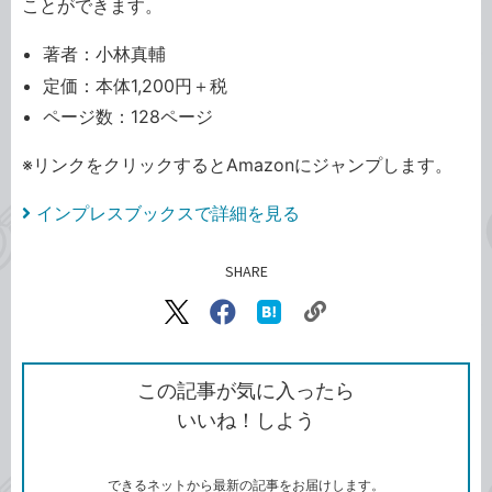
ことができます。
著者：小林真輔
定価：本体1,200円＋税
ページ数：128ページ
※リンクをクリックするとAmazonにジャンプします。
インプレスブックスで詳細を見る
SHARE
記事をシェアする
リ
X（旧
Facebook
は
ン
Twitter）
で
て
ク
で
シ
な
を
シ
ェ
ブ
この記事が気に入ったら
コ
ェ
ア
ッ
いいね！しよう
ピ
ア
ク
ー
マ
ー
ク
できるネットから最新の記事をお届けします。