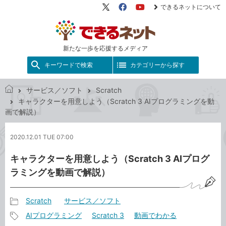
できるネットについて
X（旧
Facebook
YouTube
Twitter）
新たな一歩を応援するメディア
キーワードで検索
カテゴリーから探す
サービス／ソフト
Scratch
で
キャラクターを用意しよう（Scratch 3 AIプログラミングを動
き
画で解説）
る
ネ
2020.12.01 TUE 07:00
ッ
ト
キャラクターを用意しよう（Scratch 3 AIプログ
ラミングを動画で解説）
Scratch
サービス／ソフト
記
AIプログラミング
Scratch 3
動画でわかる
事
記