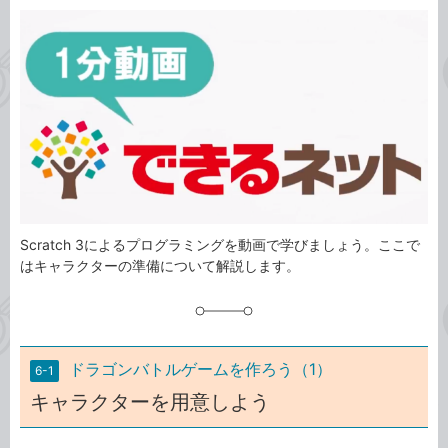
カ
事
テ
タ
ゴ
グ
リ
Scratch 3によるプログラミングを動画で学びましょう。ここで
はキャラクターの準備について解説します。
ドラゴンバトルゲームを作ろう（1）
6-1
キャラクターを用意しよう