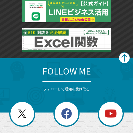
FOLLOW ME
search
format_list_bulleted
検
カ
検
カ
索
テ
メ
ゴ
索
テ
ニ
リ
フォローして通知を受け取る
ゴ
ュ
ー
ー
一
リ
を
覧
閉
を
ー
じ
閉
か
る
じ
る
search
ら