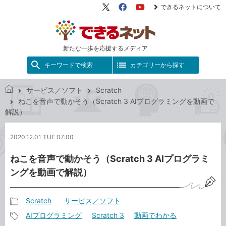
できるネットについて
X（旧
Facebook
YouTube
Twitter）
新たな一歩を応援するメディア
キーワードで検索
カテゴリーから探す
サービス／ソフト
Scratch
で
ねこを音声で動かそう（Scratch 3 AIプログラミングを動画で
き
解説）
る
ネ
2020.12.01 TUE 07:00
ッ
ト
ねこを音声で動かそう（Scratch 3 AIプログラミ
ングを動画で解説）
Scratch
サービス／ソフト
記
AIプログラミング
Scratch 3
動画でわかる
事
記