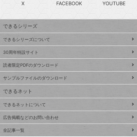
急
X
FACEBOOK
YOUTUBE
探
上
検
昇
索
す
ワ
できるシリーズ
ー
ド
できるシリーズについて
Google
ト
スプレ
ッ
30周年特設サイト
ッドシ
プ
読者限定PDFのダウンロード
ート
ペ
iPhone
ー
サンプルファイルのダウンロード
VLOOKUP
ジ
できるネット
連載
できるネットについて
Excel Q&A
close
閉じ
トイアンナ流仕
広告掲載などのお問い合わせ
る
事術
全記事一覧
PowerAutomate