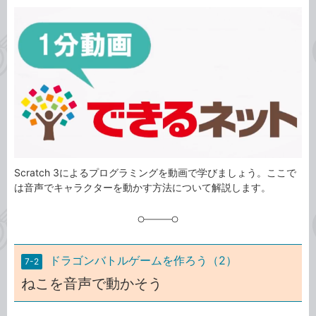
カ
事
テ
タ
ゴ
グ
リ
Scratch 3によるプログラミングを動画で学びましょう。ここで
は音声でキャラクターを動かす方法について解説します。
ドラゴンバトルゲームを作ろう（2）
7-2
ねこを音声で動かそう