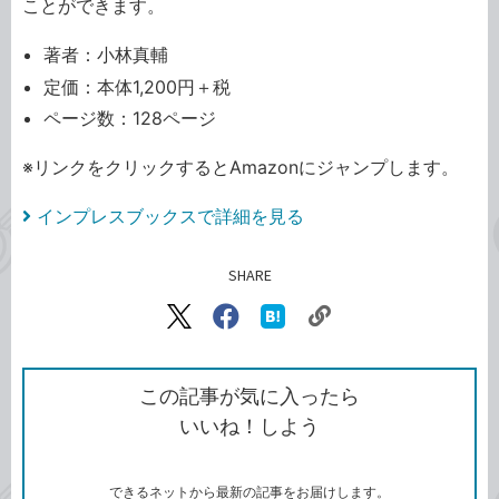
ことができます。
著者：小林真輔
定価：本体1,200円＋税
ページ数：128ページ
※リンクをクリックするとAmazonにジャンプします。
インプレスブックスで詳細を見る
SHARE
記事をシェアする
リ
X（旧
Facebook
は
ン
Twitter）
で
て
ク
で
シ
な
を
シ
ェ
ブ
この記事が気に入ったら
コ
ェ
ア
ッ
いいね！しよう
ピ
ア
ク
ー
マ
ー
ク
できるネットから最新の記事をお届けします。