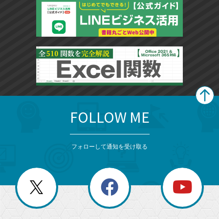
FOLLOW ME
search
format_list_bulleted
検
カ
検
カ
索
テ
メ
ゴ
索
テ
ニ
リ
フォローして通知を受け取る
ゴ
ュ
ー
ー
一
リ
を
覧
閉
を
ー
じ
閉
か
る
じ
る
search
ら