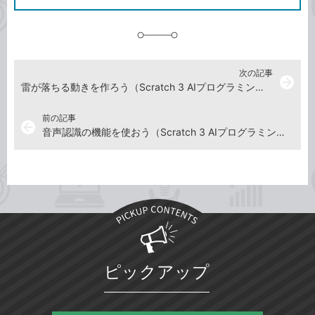
に
追
加
次の記事
arrow_forward
雷が落ちる動きを作ろう（Scratch 3 AIプログラミングを動画で解説）
前の記事
arrow_back
音声認識の機能を使おう（Scratch 3 AIプログラミングを動画で解説）
ピックアップ