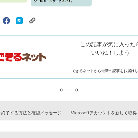
リ
X（旧
Facebook
は
ェアする
ン
witter）
で
て
ク
で
シ
な
を
シ
ェ
ブ
この記事が気に入った
コ
ェ
ア
ッ
ピ
ア
ク
いいね！しよう
ー
マ
ー
ク
できるネットから最新の記事をお届け
に
追
加
okを終了する方法と確認メッセージ