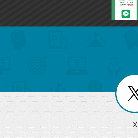
search
format_list_bulleted
検
カ
検
カ
索
テ
メ
ゴ
索
テ
ニ
リ
ュ
ー
ゴ
ー
一
を
覧
リ
閉
を
じ
閉
ー
る
じ
る
か
ら
急上昇ワード
X
探
Googleスプレッドシート
iPhone
VLOOKUP
す