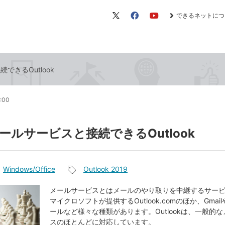
できるネットにつ
X（旧
Facebook
YouTube
Twitter）
できるOutlook
0:00
ールサービスと接続できるOutlook
Windows/Office
Outlook 2019
記
事
メールサービスとはメールのやり取りを中継するサー
マイクロソフトが提供するOutlook.comのほか、Gmai
タ
ールなど様々な種類があります。Outlookは、一般的
グ
スのほとんどに対応しています。