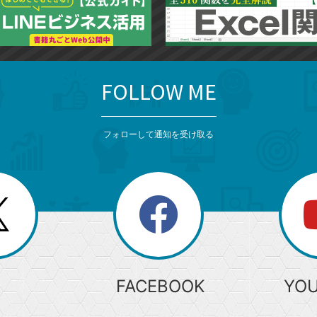
FOLLOW ME
フォローして通知を受け取る
search
検
索
FACEBOOK
YO