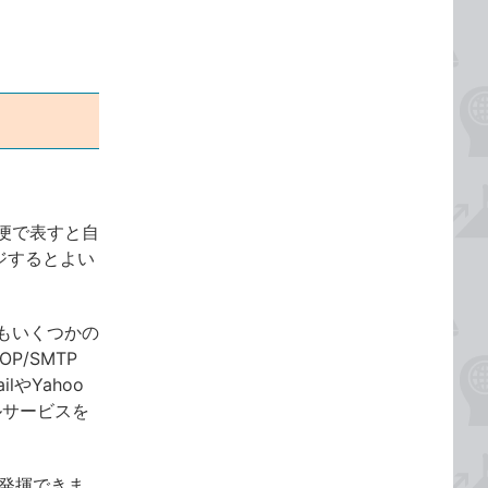
便で表すと自
ジするとよい
もいくつかの
P/SMTP
ilやYahoo
ルサービスを
が発揮できま