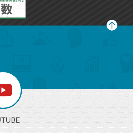
ペ
ー
ジ
上
部
へ
UTUBE