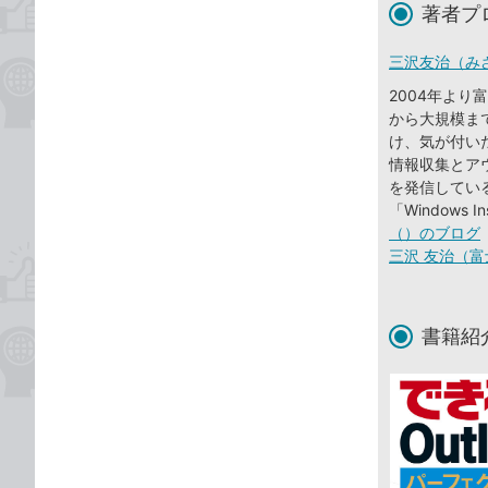
著者プ
三沢友治（み
2004年よ
から大規模まで、
け、気が付い
情報収集とアウ
を発信している。20
「Windows I
（）のブログ
三沢 友治（富
書籍紹