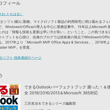
ロフィール
さわ ともはる）
り富士ソフト(株)に勤務。マイクロソフト製品の利用研究に明け暮れるフ
WindowsやOfficeの導入を中心に業務従事中。15年以上Microsoft
たのは「情報も技術も更新は早い方が良い」ということ。この気づきを
トプットを心掛け、自身のブログでは技術者の視点でWindowsやOffi
17年より「Microsoft MVP Office Apps & Services」、2019年
nsider MVP」を受賞。
士ソフト 技術者紹介ページ
介
できるOutlookパーフェクトブック 困った！＆
全 2019/2016/2013＆Microsoft 365対応
三沢友治＆できるシリーズ編集部