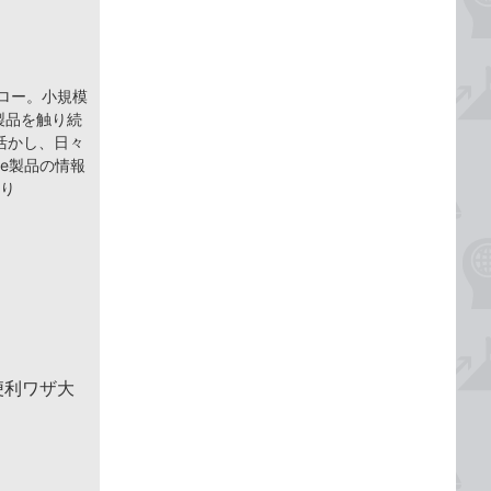
ェロー。小規模
 製品を触り続
活かし、日々
ce製品の情報
より
便利ワザ大