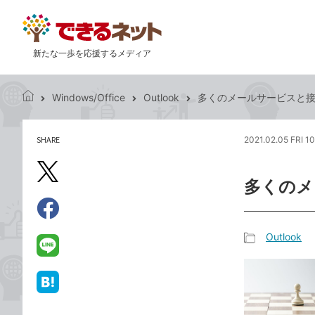
新たな一歩を応援するメディア
Windows/Office
Outlook
多くのメールサービスと接続
で
き
る
SHARE
2021.02.05 FRI 1
記
ネ
事
ッ
を
X（旧
ト
多くのメ
シ
Twitter）
ェ
で
ア
Facebook
す
シ
で
Outlook
る
ェ
記
シ
LINE
ア
事
ェ
で
カ
ア
送
は
テ
る
て