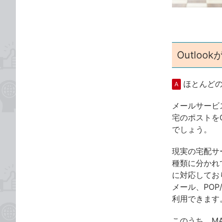
ゴ
な
リ
ブ
ッ
ク
マ
Outlo
ー
ク
ほとんどの
A
に
追
メールサービ
加
宅のポストを
でしょう。
現実の宅配サ
種類に分かれて
に対応しており、M
メール、PO
利用できます
このうち、MA