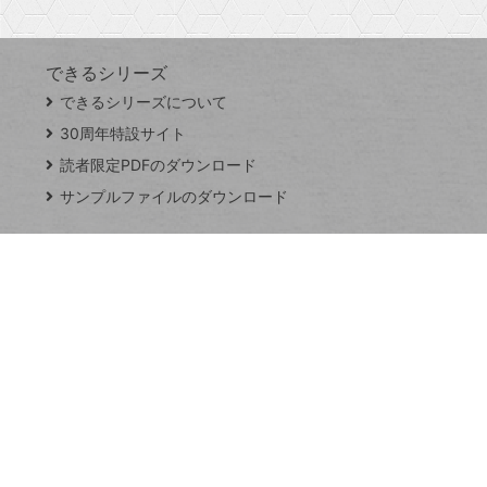
できるシリーズ
close
できるシリーズについて
閉
ト
じ
ッ
30周年特設サイト
る
プ
読者限定PDFのダウンロード
ペ
サンプルファイルのダウンロード
ー
ジ
連載
Excel Q&A
トイアンナ流仕
事術
PowerAutomate
ではじめる業務