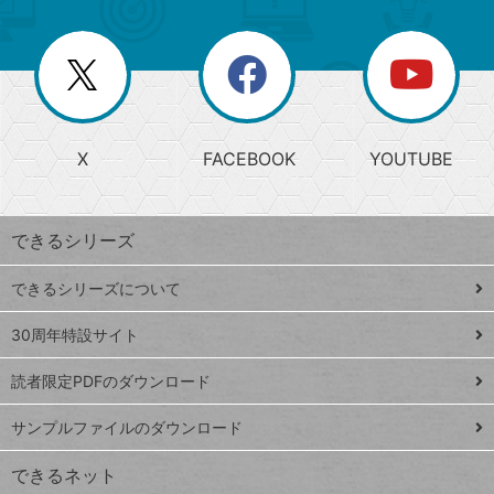
ゴ
ュ
ー
ー
一
リ
を
覧
閉
を
ー
じ
閉
か
る
じ
る
search
ら
急
X
FACEBOOK
YOUTUBE
探
上
検
昇
索
す
ワ
できるシリーズ
ー
ド
できるシリーズについて
Google
ト
スプレ
ッ
30周年特設サイト
ッドシ
プ
読者限定PDFのダウンロード
ート
ペ
iPhone
ー
サンプルファイルのダウンロード
VLOOKUP
ジ
できるネット