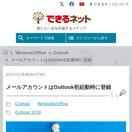
できるネットについて
X（旧
Facebook
YouTube
Twitter）
新たな一歩を応援するメディア
キーワードで検索
カテゴリーから探す
Windows/Office
Outlook
で
メールアカウントはOutlook初起動時に登録
き
る
2021.02.08 MON 07:00
ネ
ッ
メールアカウントはOutlook初起動時に登録
ト
Outlook
Windows/Office
記
Outlook 2019
事
記
カ
事
テ
タ