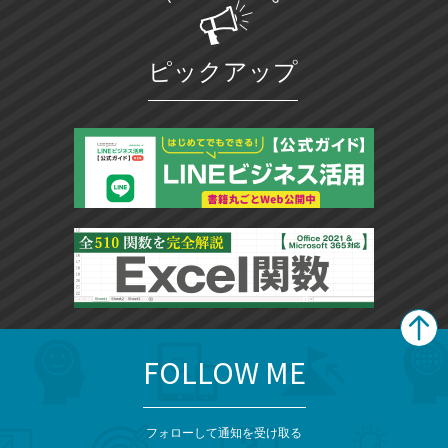
ピックアップ
FOLLOW ME
search
format_list_bulleted
検
カ
検
カ
索
テ
メ
ゴ
索
テ
ニ
リ
フォローして通知を受け取る