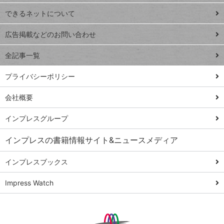
連載
できるネットについて
Excel Q&A
close
閉じ
トイアンナ流仕
広告掲載などのお問い合わせ
る
事術
全記事一覧
PowerAutomate
ではじめる業務
プライバシーポリシー
の完全自動化
会社概要
AI議事録作成術
Windows 11
インプレスグループ
Q&A
インプレスの書籍情報サイト&ニュースメディア
Teams踏み込み
活用術
インプレスブックス
Excel講師の仕事
Impress Watch
術
エクセル時短
パワポ時短