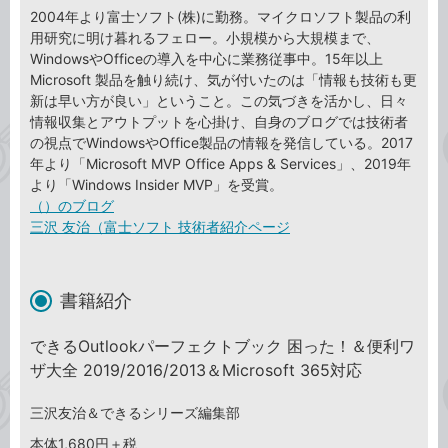
2004年より富士ソフト(株)に勤務。マイクロソフト製品の利
用研究に明け暮れるフェロー。小規模から大規模まで、
WindowsやOfficeの導入を中心に業務従事中。15年以上
Microsoft 製品を触り続け、気が付いたのは「情報も技術も更
新は早い方が良い」ということ。この気づきを活かし、日々
情報収集とアウトプットを心掛け、自身のブログでは技術者
の視点でWindowsやOffice製品の情報を発信している。2017
年より「Microsoft MVP Office Apps & Services」、2019年
より「Windows Insider MVP」を受賞。
（）のブログ
三沢 友治（富士ソフト 技術者紹介ページ
書籍紹介
できるOutlookパーフェクトブック 困った！＆便利ワ
ザ大全 2019/2016/2013＆Microsoft 365対応
三沢友治＆できるシリーズ編集部
本体1,680円＋税