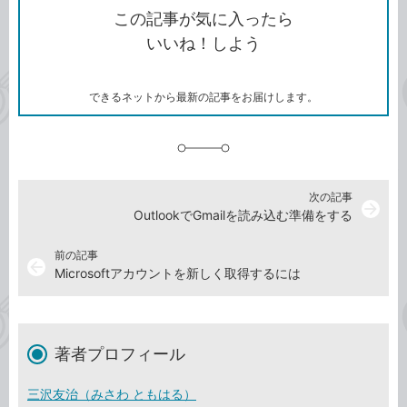
を
シ
ェ
ブ
この記事が気に入ったら
コ
ェ
ア
ッ
いいね！しよう
ピ
ア
ク
ー
マ
ー
ク
できるネットから最新の記事をお届けします。
に
追
加
次の記事
arrow_forward
OutlookでGmailを読み込む準備をする
前の記事
arrow_back
Microsoftアカウントを新しく取得するには
著者プロフィール
三沢友治（みさわ ともはる）