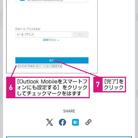
SHARE
記事をシェアする
リ
X（旧
Facebook
は
ン
Twitter）
で
て
ク
で
シ
な