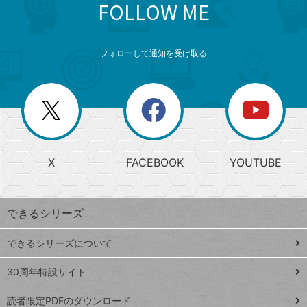
FOLLOW ME
search
format_list_bulleted
検
カ
検
カ
索
テ
メ
ゴ
索
テ
ニ
リ
フォローして通知を受け取る
ゴ
ュ
ー
ー
一
リ
を
覧
閉
を
ー
じ
閉
か
る
じ
る
search
ら
急
X
FACEBOOK
YOUTUBE
探
上
検
昇
索
す
ワ
できるシリーズ
ー
ド
できるシリーズについて
Google
ト
スプレ
ッ
30周年特設サイト
ッドシ
プ
読者限定PDFのダウンロード
ート
ペ