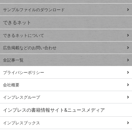
iPhone
ー
サンプルファイルのダウンロード
VLOOKUP
ジ
できるネット
連載
できるネットについて
Excel Q&A
close
閉じ
トイアンナ流仕
広告掲載などのお問い合わせ
る
事術
全記事一覧
PowerAutomate
ではじめる業務
プライバシーポリシー
の完全自動化
会社概要
AI議事録作成術
Windows 11
インプレスグループ
Q&A
インプレスの書籍情報サイト&ニュースメディア
Teams踏み込み
活用術
インプレスブックス
Excel講師の仕事