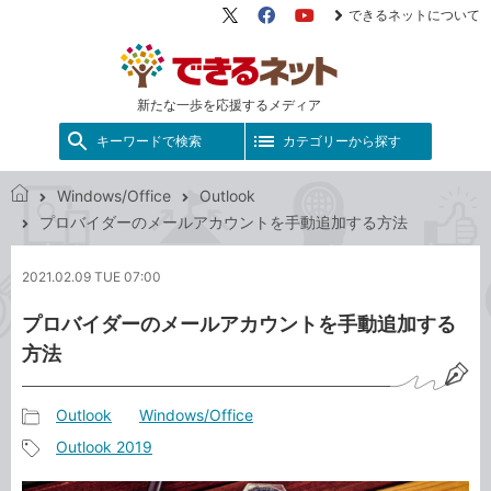
できるネットについて
X（旧
Facebook
YouTube
Twitter）
新たな一歩を応援するメディア
キーワードで検索
カテゴリーから探す
Windows/Office
Outlook
で
プロバイダーのメールアカウントを手動追加する方法
き
る
2021.02.09 TUE 07:00
ネ
ッ
プロバイダーのメールアカウントを手動追加する
ト
方法
Outlook
Windows/Office
記
Outlook 2019
事
記
カ