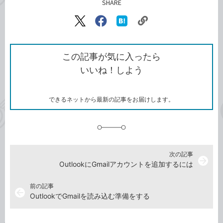
SHARE
記事をシェアする
リ
X（旧
Facebook
は
ン
Twitter）
で
て
ク
で
シ
な
を
シ
ェ
ブ
この記事が気に入ったら
コ
ェ
ア
ッ
いいね！しよう
ピ
ア
ク
ー
マ
ー
ク
できるネットから最新の記事をお届けします。
に
追
加
次の記事
arrow_forward
OutlookにGmailアカウントを追加するには
前の記事
arrow_back
OutlookでGmailを読み込む準備をする