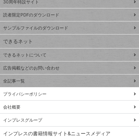
スプレ
ッ
30周年特設サイト
ッドシ
プ
読者限定PDFのダウンロード
ート
ペ
iPhone
ー
サンプルファイルのダウンロード
VLOOKUP
ジ
できるネット
連載
できるネットについて
Excel Q&A
close
閉じ
トイアンナ流仕
広告掲載などのお問い合わせ
る
事術
全記事一覧
PowerAutomate
ではじめる業務
プライバシーポリシー
の完全自動化
会社概要
AI議事録作成術
Windows 11
インプレスグループ
Q&A
インプレスの書籍情報サイト&ニュースメディア
Teams踏み込み