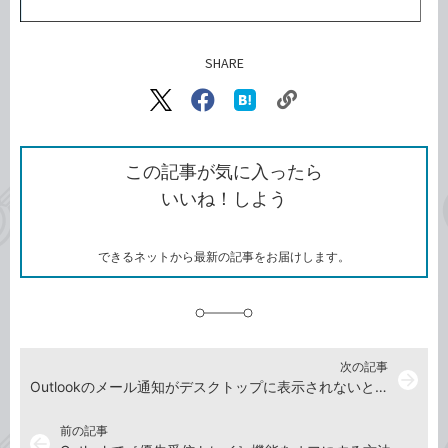
SHARE
記事をシェアする
リ
X（旧
Facebook
は
ン
Twitter）
で
て
ク
で
シ
な
を
シ
ェ
ブ
この記事が気に入ったら
コ
ェ
ア
ッ
いいね！しよう
ピ
ア
ク
ー
マ
ー
ク
できるネットから最新の記事をお届けします。
に
追
加
次の記事
arrow_forward
Outlookのメール通知がデスクトップに表示されないときの確認方法
前の記事
arrow_back