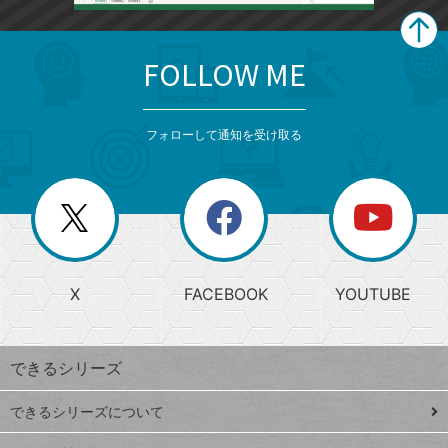
FOLLOW ME
search
format_list_bulleted
検
カ
検
カ
索
テ
メ
ゴ
索
テ
ニ
リ
フォローして通知を受け取る
ゴ
ュ
ー
ー
一
リ
を
覧
閉
を
ー
じ
閉
か
る
じ
る
search
ら
急
X
FACEBOOK
YOUTUBE
探
上
検
昇
索
す
ワ
できるシリーズ
ー
ド
できるシリーズについて
Google
ト