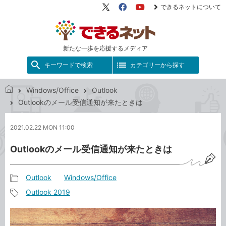
できるネットについて
X（旧
Facebook
YouTube
Twitter）
新たな一歩を応援するメディア
キーワードで検索
カテゴリーから探す
Windows/Office
Outlook
で
Outlookのメール受信通知が来たときは
き
る
2021.02.22 MON 11:00
ネ
ッ
Outlookのメール受信通知が来たときは
ト
Outlook
Windows/Office
記
Outlook 2019
事
記
カ
事
テ
タ