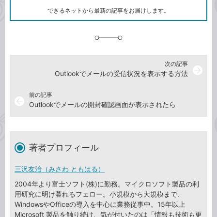
ク
できるネットから最新の記事をお届けします。
に
追
加
次の記事
arrow_forward
Outlookでメールの受信状況を表示する方法
前の記事
arrow_back
Outlookでメールの開封確認画面が表示されたら
著者プロフィール
三沢友治（みさわ ともはる）
2004年より富士ソフト(株)に勤務。マイクロソフト製品の利
用研究に明け暮れるフェロー。小規模から大規模まで、
WindowsやOfficeの導入を中心に業務従事中。15年以上
Microsoft 製品を触り続け、気が付いたのは「情報も技術も更