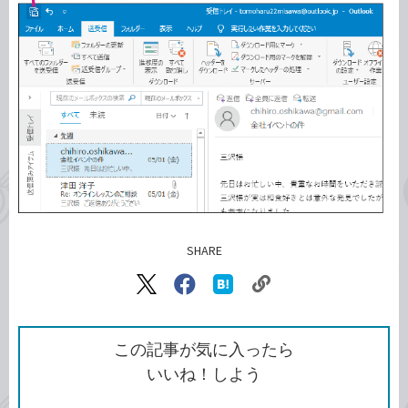
SHARE
記事をシェアする
リ
X（旧
Facebook
は
ン
Twitter）
で
て
ク
で
シ
な
を
シ
ェ
ブ
この記事が気に入ったら
コ
ェ
ア
ッ
いいね！しよう
ピ
ア
ク
ー
マ
ー