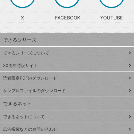
か
る
じ
る
search
ら
急
X
FACEBOOK
YOUTUBE
探
上
検
昇
索
す
ワ
できるシリーズ
ー
ド
できるシリーズについて
Google
ト
スプレ
ッ
30周年特設サイト
ッドシ
プ
読者限定PDFのダウンロード
ート
ペ
iPhone
ー
サンプルファイルのダウンロード
VLOOKUP
ジ
できるネット
連載
できるネットについて
Excel Q&A
close
閉じ
トイアンナ流仕
広告掲載などのお問い合わせ
る