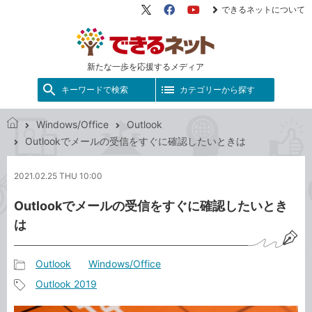
できるネットについて
X（旧
Facebook
YouTube
Twitter）
新たな一歩を応援するメディア
キーワードで検索
カテゴリーから探す
Windows/Office
Outlook
で
Outlookでメールの受信をすぐに確認したいときは
き
る
2021.02.25 THU 10:00
ネ
ッ
Outlookでメールの受信をすぐに確認したいとき
ト
は
Outlook
Windows/Office
記
Outlook 2019
事
記
カ