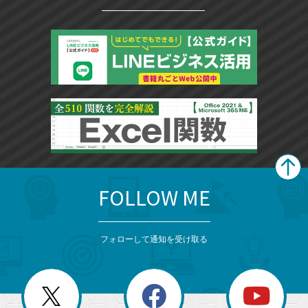
FOLLOW ME
search
format_list_bulleted
検
カ
検
カ
索
テ
メ
ゴ
索
テ
ニ
リ
フォローして通知を受け取る
ゴ
ュ
ー
ー
一
リ
を
覧
閉
を
ー
じ
閉