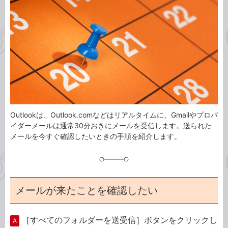
事
テ
タ
ゴ
グ
リ
Outlookは、Outlook.comなどはリアルタイムに、Gmailやプロバ
イダーメールは通常30分おきにメールを受信します。送られた
メールを今すぐ確認したいときの手順を紹介します。
メールが来たことを確認したい
［すべてのフォルダーを送受信］ボタンをクリックし
A