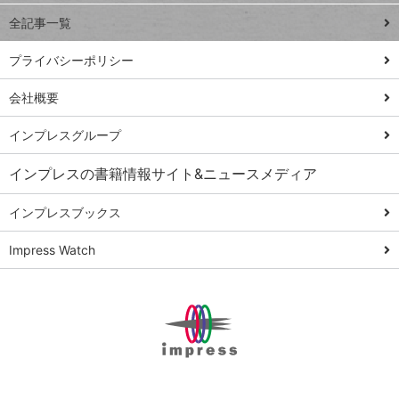
事術
全記事一覧
PowerAutomate
ではじめる業務
プライバシーポリシー
の完全自動化
会社概要
AI議事録作成術
Windows 11
インプレスグループ
Q&A
インプレスの書籍情報サイト&ニュースメディア
Teams踏み込み
活用術
インプレスブックス
Excel講師の仕事
Impress Watch
術
エクセル時短
パワポ時短
Windows Tips
神保町ペロリ旅