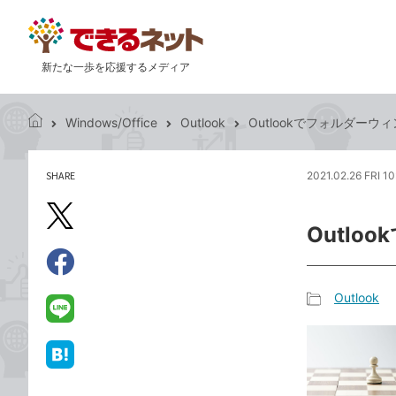
新たな一歩を応援するメディア
Windows/Office
Outlook
Outlookでフォルダー
で
き
る
SHARE
2021.02.26 FRI 1
記
ネ
事
ッ
を
X（旧
ト
Outl
シ
Twitter）
ェ
で
ア
Facebook
す
シ
で
Outlook
る
ェ
記
シ
LINE
ア
事
ェ
で
カ
ア
送
は
テ
る
て