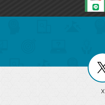
search
format_list_bulleted
検
カ
検
カ
索
テ
メ
ゴ
索
テ
ニ
リ
ュ
ー
ゴ
ー
一
を
覧
リ
閉
を
じ
閉
ー
る
じ
る
か
ら
急上昇ワード
X
探
Googleスプレッドシート
iPhone
VLOOKUP
す