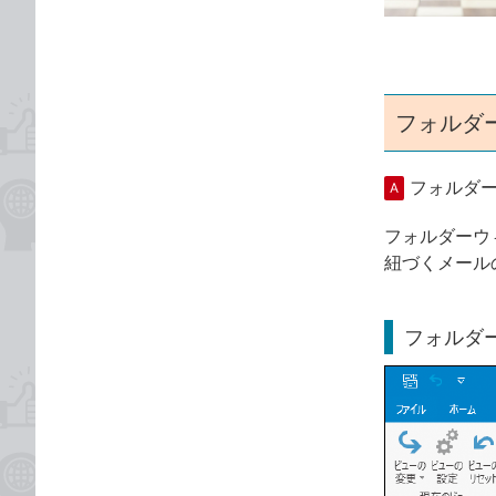
ゴ
な
リ
ブ
ッ
ク
マ
フォルダ
ー
ク
フォルダ
A
に
追
フォルダーウ
加
紐づくメール
フォルダ