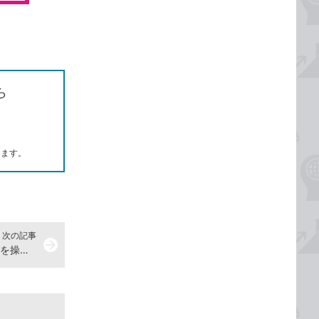
ら
します。
次の記事
arrow_forward
Outlookでメールのプレビュー画面を操作する方法とメリット