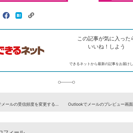
リ
X（旧
Facebook
は
ェアする
ン
witter）
で
て
ク
で
シ
な
を
シ
ェ
ブ
この記事が気に入った
コ
ェ
ア
ッ
ピ
ア
ク
いいね！しよう
ー
マ
ー
ク
できるネットから最新の記事をお届け
に
追
加
Outlookでメールの受信頻度を変更する方法
ロフィール