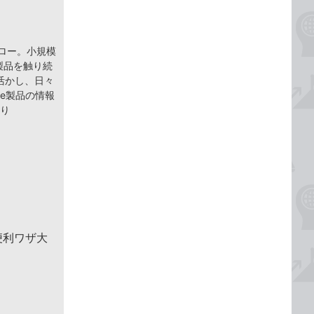
ェロー。小規模
 製品を触り続
活かし、日々
ce製品の情報
より
便利ワザ大