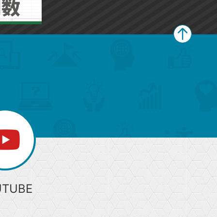
ペ
ー
ジ
上
部
へ
UTUBE