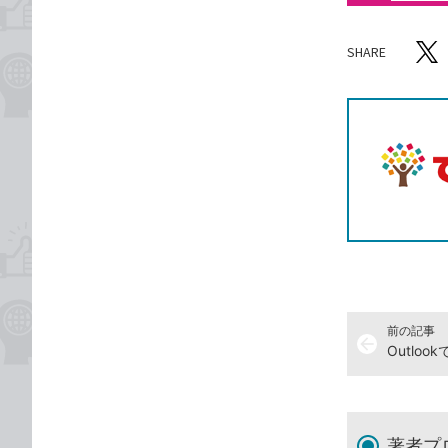
SHARE
記事をシ
T
前の記事
arrow_back
著者プ