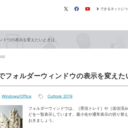
できるネットにつ
X（旧
Facebook
YouTube
Twitter）
ウィンドウの表示を変えたいときは
0:00
ookでフォルダーウィンドウの表示を変え
Windows/Office
Outlook 2019
記
事
フォルダーウィンドウは、［受信トレイ］や［送信済
どを一覧表示しています。最小化や通常表示の切り替
タ
おきましょう。
グ