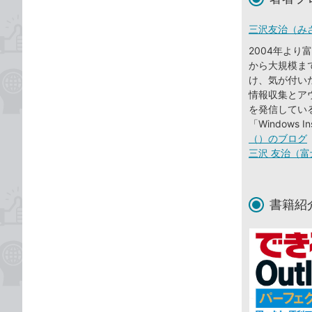
三沢友治（み
2004年よ
から大規模まで、
け、気が付い
情報収集とアウ
を発信している。20
「Windows I
（）のブログ
三沢 友治（富
書籍紹