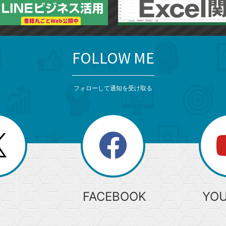
FOLLOW ME
フォローして通知を受け取る
search
検
索
FACEBOOK
YO