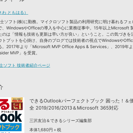
さわ ともはる）
り富士ソフト(株)に勤務。マイクロソフト製品の利用研究に明け暮れるフ
WindowsやOfficeの導入を中心に業務従事中。15年以上Microsoft
たのは「情報も技術も更新は早い方が良い」ということ。この気づきを
トプットを心掛け、自身のブログでは技術者の視点でWindowsやOffi
17年より「Microsoft MVP Office Apps & Services」、2019年
nsider MVP」を受賞。
士ソフト 技術者紹介ページ
介
できるOutlookパーフェクトブック 困った！＆
全 2019/2016/2013＆Microsoft 365対応
三沢友治＆できるシリーズ編集部
本体1,680円＋税