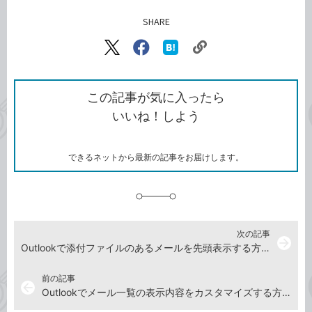
SHARE
記事をシェアする
リ
X（旧
Facebook
は
ン
Twitter）
で
て
ク
で
シ
な
を
シ
ェ
ブ
この記事が気に入ったら
コ
ェ
ア
ッ
いいね！しよう
ピ
ア
ク
ー
マ
ー
ク
できるネットから最新の記事をお届けします。
に
追
加
次の記事
arrow_forward
Outlookで添付ファイルのあるメールを先頭表示する方法
前の記事
arrow_back
Outlookでメール一覧の表示内容をカスタマイズする方法