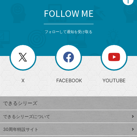
FOLLOW ME
search
format_list_bulleted
検
カ
検
カ
索
テ
メ
ゴ
索
テ
ニ
リ
フォローして通知を受け取る
ゴ
ュ
ー
ー
一
リ
を
覧
閉
を
ー
じ
閉
か
る
じ
る
search
ら
急
X
FACEBOOK
YOUTUBE
探
上
検
昇
索
す
ワ
できるシリーズ
ー
ド
できるシリーズについて
Google
ト
スプレ
ッ
30周年特設サイト
ッドシ