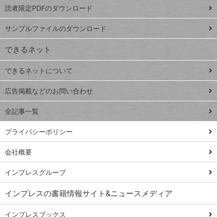
プ
読者限定PDFのダウンロード
ート
ペ
iPhone
ー
サンプルファイルのダウンロード
VLOOKUP
ジ
できるネット
連載
できるネットについて
Excel Q&A
close
閉じ
トイアンナ流仕
広告掲載などのお問い合わせ
る
事術
全記事一覧
PowerAutomate
ではじめる業務
プライバシーポリシー
の完全自動化
会社概要
AI議事録作成術
Windows 11
インプレスグループ
Q&A
インプレスの書籍情報サイト&ニュースメディア
Teams踏み込み
活用術
インプレスブックス