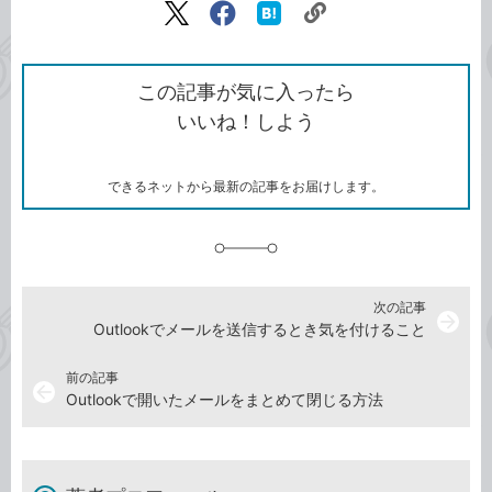
リ
X（旧
Facebook
は
ン
Twitter）
で
て
ク
で
シ
な
を
シ
ェ
ブ
この記事が気に入ったら
コ
ェ
ア
ッ
いいね！しよう
ピ
ア
ク
ー
マ
ー
ク
できるネットから最新の記事をお届けします。
に
追
加
次の記事
arrow_forward
Outlookでメールを送信するとき気を付けること
前の記事
arrow_back
Outlookで開いたメールをまとめて閉じる方法