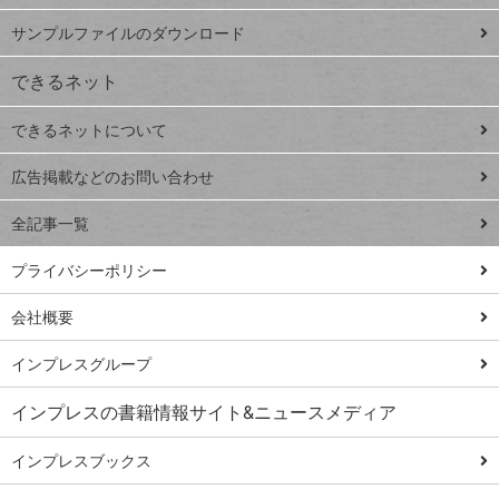
iPhone
ー
サンプルファイルのダウンロード
VLOOKUP
ジ
できるネット
連載
できるネットについて
Excel Q&A
close
閉じ
トイアンナ流仕
広告掲載などのお問い合わせ
る
事術
全記事一覧
PowerAutomate
ではじめる業務
プライバシーポリシー
の完全自動化
会社概要
AI議事録作成術
Windows 11
インプレスグループ
Q&A
インプレスの書籍情報サイト&ニュースメディア
Teams踏み込み
活用術
インプレスブックス
Excel講師の仕事