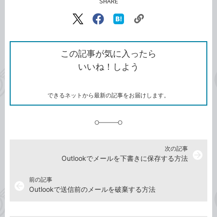
SHARE
記事をシェアする
リ
X（旧
Facebook
は
ン
Twitter）
で
て
ク
で
シ
な
を
シ
ェ
ブ
この記事が気に入ったら
コ
ェ
ア
ッ
いいね！しよう
ピ
ア
ク
ー
マ
ー
ク
できるネットから最新の記事をお届けします。
に
追
加
次の記事
arrow_forward
Outlookでメールを下書きに保存する方法
前の記事
arrow_back
Outlookで送信前のメールを破棄する方法