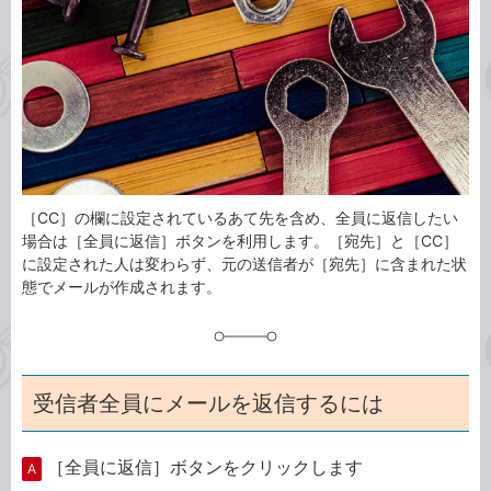
ゴ
グ
リ
［CC］の欄に設定されているあて先を含め、全員に返信したい
場合は［全員に返信］ボタンを利用します。［宛先］と［CC］
に設定された人は変わらず、元の送信者が［宛先］に含まれた状
態でメールが作成されます。
受信者全員にメールを返信するには
［全員に返信］ボタンをクリックします
A