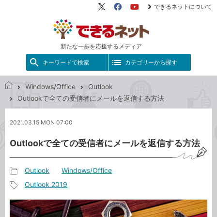
できるネットについて
X（旧
Facebook
YouTube
Twitter）
新たな一歩を応援するメディア
キーワードで検索
カテゴリーから探す
Windows/Office
Outlook
で
Outlookで全ての受信者にメールを返信する方法
き
る
2021.03.15 MON 07:00
ネ
ッ
Outlookで全ての受信者にメールを返信する方法
ト
Outlook
Windows/Office
記
Outlook 2019
事
記
カ
事
テ
タ