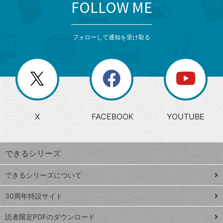
FOLLOW ME
search
format_list_bulleted
検
カ
検
カ
索
テ
メ
ゴ
索
テ
ニ
リ
フォローして通知を受け取る
ゴ
ュ
ー
ー
一
リ
を
覧
閉
を
ー
じ
閉
か
る
じ
る
search
ら
急
X
FACEBOOK
YOUTUBE
探
上
検
昇
索
す
ワ
できるシリーズ
ー
ド
できるシリーズについて
Google
ト
スプレ
ッ
30周年特設サイト
ッドシ
プ
読者限定PDFのダウンロード
ート
ペ