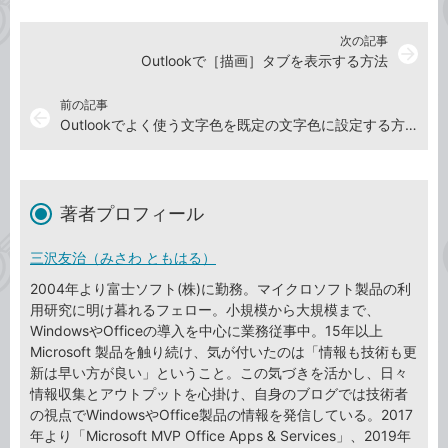
次の記事
arrow_forward
Outlookで［描画］タブを表示する方法
前の記事
arrow_back
Outlookでよく使う文字色を既定の文字色に設定する方法
著者プロフィール
三沢友治（みさわ ともはる）
2004年より富士ソフト(株)に勤務。マイクロソフト製品の利
用研究に明け暮れるフェロー。小規模から大規模まで、
WindowsやOfficeの導入を中心に業務従事中。15年以上
Microsoft 製品を触り続け、気が付いたのは「情報も技術も更
新は早い方が良い」ということ。この気づきを活かし、日々
情報収集とアウトプットを心掛け、自身のブログでは技術者
の視点でWindowsやOffice製品の情報を発信している。2017
年より「Microsoft MVP Office Apps & Services」、2019年