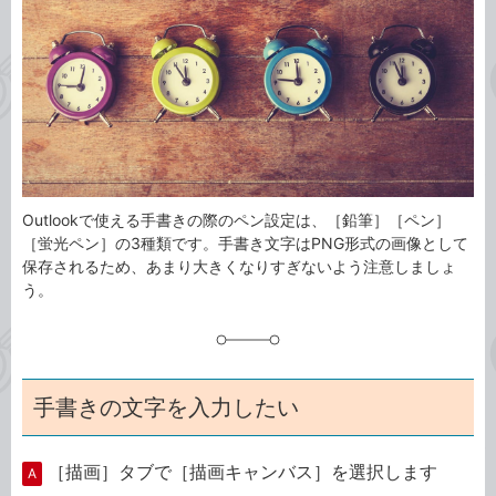
ゴ
グ
リ
Outlookで使える手書きの際のペン設定は、［鉛筆］［ペン］
［蛍光ペン］の3種類です。手書き文字はPNG形式の画像として
保存されるため、あまり大きくなりすぎないよう注意しましょ
う。
手書きの文字を入力したい
［描画］タブで［描画キャンバス］を選択します
A