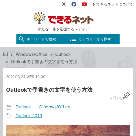
できるネットについて
X（旧
Facebook
YouTube
Twitter）
新たな一歩を応援するメディア
キーワードで検索
カテゴリーから探す
Windows/Office
Outlook
で
Outlookで手書きの文字を使う方法
き
る
2021.03.24 WED 10:00
ネ
ッ
Outlookで手書きの文字を使う方法
ト
Outlook
Windows/Office
記
Outlook 2019
事
記
カ
事
テ
タ