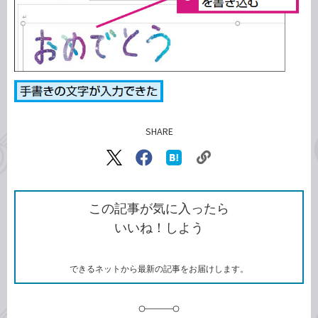
SHARE
記事をシェアする
リ
X（旧
Facebook
は
ン
Twitter）
で
て
ク
で
シ
な
を
シ
ェ
ブ
この記事が気に入ったら
コ
ェ
ア
ッ
いいね！しよう
ピ
ア
ク
ー
マ
ー
ク
できるネットから最新の記事をお届けします。
に
追
加