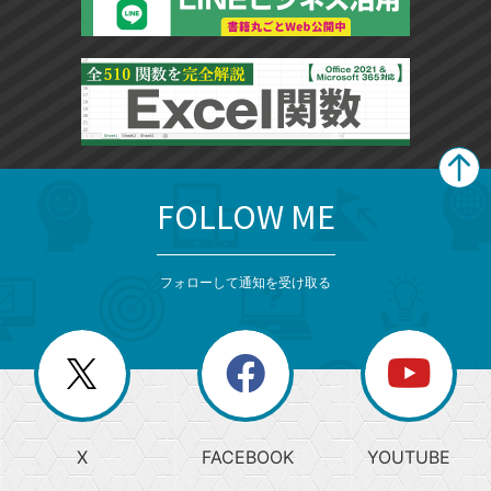
FOLLOW ME
search
format_list_bulleted
検
カ
検
カ
索
テ
メ
ゴ
索
テ
ニ
リ
フォローして通知を受け取る
ゴ
ュ
ー
ー
一
リ
を
覧
閉
を
ー
じ
閉
か
る
じ
る
search
ら
急
X
FACEBOOK
YOUTUBE
探
上
検