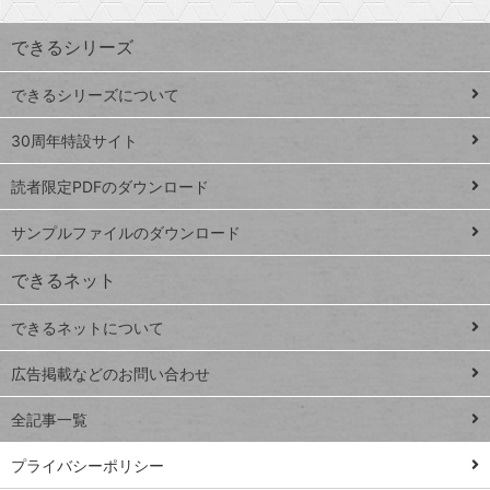
昇
索
す
ワ
できるシリーズ
ー
ド
できるシリーズについて
Google
ト
スプレ
ッ
30周年特設サイト
ッドシ
プ
読者限定PDFのダウンロード
ート
ペ
iPhone
ー
サンプルファイルのダウンロード
VLOOKUP
ジ
できるネット
連載
できるネットについて
Excel Q&A
close
閉じ
トイアンナ流仕
広告掲載などのお問い合わせ
る
事術
全記事一覧
PowerAutomate
ではじめる業務
プライバシーポリシー
の完全自動化