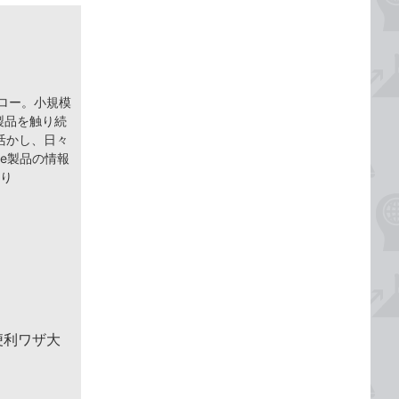
ェロー。小規模
 製品を触り続
活かし、日々
ce製品の情報
より
便利ワザ大