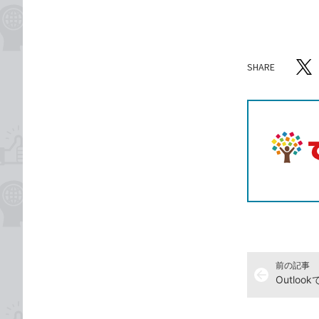
SHARE
記事をシ
T
前の記事
arrow_back