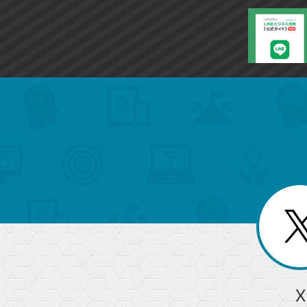
search
format_list_bulleted
検
カ
検
カ
索
テ
メ
ゴ
索
テ
ニ
リ
ュ
ー
ゴ
ー
一
を
覧
リ
閉
を
じ
閉
ー
る
じ
る
か
ら
急上昇ワード
X
探