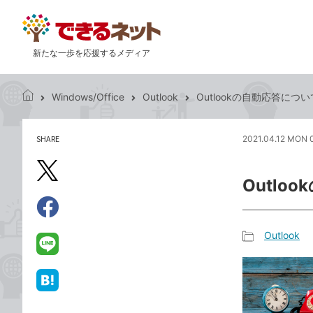
新たな一歩を応援するメディア
Windows/Office
Outlook
Outlookの自動応答に
で
き
る
SHARE
2021.04.12 MON 
記
ネ
事
ッ
を
X（旧
ト
Outl
シ
Twitter）
ェ
で
ア
Facebook
す
シ
で
Outlook
る
ェ
記
シ
LINE
ア
事
ェ
で
カ
ア
送
は
テ
る
て