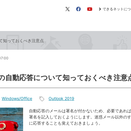
できるネットにつ
X（旧
Facebook
YouTube
Twitter）
ついて知っておくべき注意点
07:00
ookの自動応答について知っておくべき注意
Windows/Office
Outlook 2019
記
事
自動応答のメールは署名が付かないため、必要であれ
署名を記入しておくようにします。迷惑メール以外の
タ
に応答することも覚えておきましょう。
グ