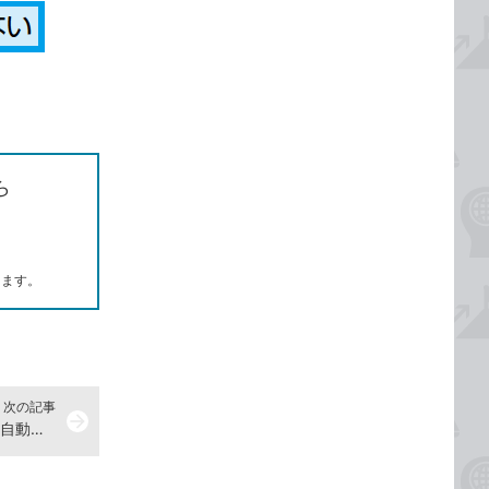
ら
します。
次の記事
arrow_forward
Outlookで日時を指定してメールを自動送信する方法