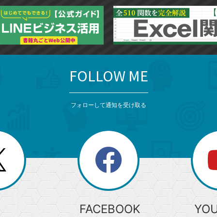
FOLLOW ME
フォローして通知を受け取る
search
検
索
FACEBOOK
YO