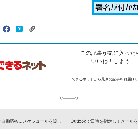
リ
X（旧
Facebook
は
ェアする
ン
witter）
で
て
ク
で
シ
な
を
シ
ェ
ブ
この記事が気に入った
コ
ェ
ア
ッ
ピ
ア
ク
いいね！しよう
ー
マ
ー
ク
できるネットから最新の記事をお届け
に
追
加
Outlookで自動応答にスケジュールを設定する方法