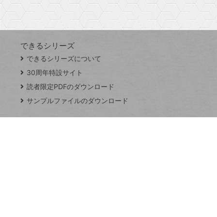
Googleスプレッドシート
iPhone
VLOOKUP
す
できるシリーズ
close
できるシリーズについて
閉
ト
じ
ッ
30周年特設サイト
る
プ
読者限定PDFのダウンロード
ペ
サンプルファイルのダウンロード
ー
ジ
連載
Excel Q&A
トイアンナ流仕
事術
PowerAutomate