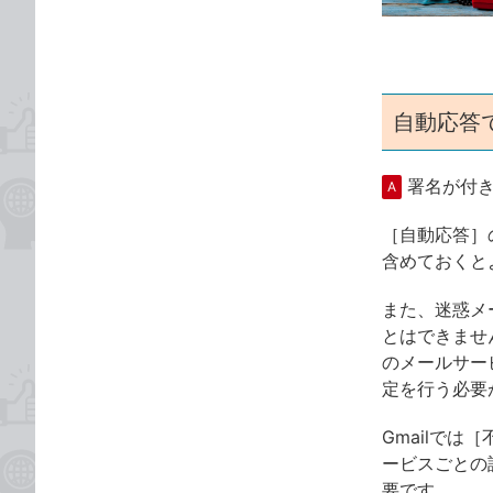
ゴ
な
リ
ブ
ッ
ク
マ
自動応答
ー
ク
署名が付
A
に
追
［自動応答］
加
含めておくと
また、迷惑メ
とはできません。
のメールサー
定を行う必要
Gmailで
ービスごとの
要です。