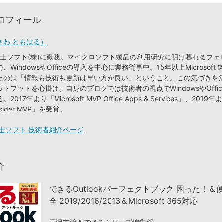
ロフィール
さわ ともはる）
り富士ソフト(株)に勤務。マイクロソフト製品の利用研究に明け暮れるフ
WindowsやOfficeの導入を中心に業務従事中。15年以上Microsoft
たのは「情報も技術も更新は早い方が良い」ということ。この気づきを
トプットを心掛け、自身のブログでは技術者の視点でWindowsやOffi
17年より「Microsoft MVP Office Apps & Services」、2019年
nsider MVP」を受賞。
士ソフト 技術者紹介ページ
介
できるOutlookパーフェクトブック 困った！＆
全 2019/2016/2013＆Microsoft 365対応
三沢友治＆できるシリーズ編集部