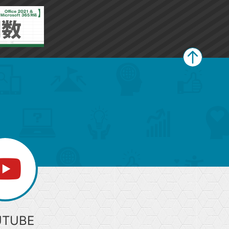
ペ
ー
ジ
上
部
へ
UTUBE