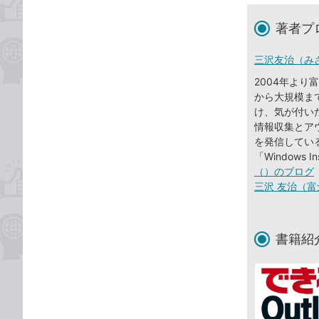
著者プ
三沢友治（み
2004年よ
から大規模まで、
け、気が付い
情報収集とアウ
を発信している。20
「Windows I
（）のブログ
三沢 友治（富
書籍紹