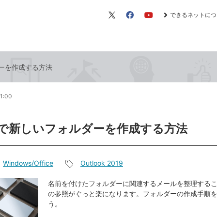
できるネットにつ
X（旧
Facebook
YouTube
Twitter）
ルダーを作成する方法
1:00
ookで新しいフォルダーを作成する方法
Windows/Office
Outlook 2019
記
事
名前を付けたフォルダーに関連するメールを整理する
の参照がぐっと楽になります。フォルダーの作成手順
タ
う。
グ