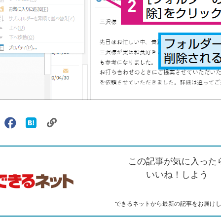
リ
X（旧
Facebook
は
ェアする
ン
witter）
で
て
ク
で
シ
な
を
シ
ェ
ブ
この記事が気に入った
コ
ェ
ア
ッ
ピ
ア
ク
いいね！しよう
ー
マ
ー
ク
できるネットから最新の記事をお届け
に
追