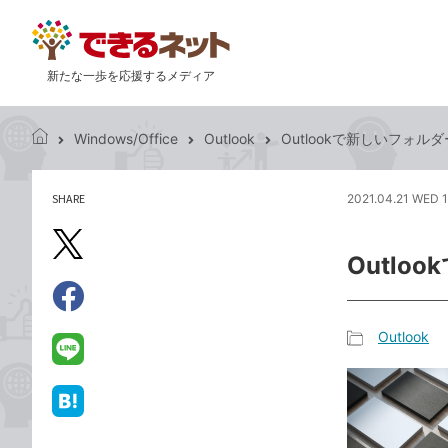
新たな一歩を応援するメディア
Windows/Office
Outlook
Outlookで新しいフォ
で
き
る
SHARE
2021.04.21 WED 1
記
ネ
事
ッ
を
X（旧
ト
Outl
シ
Twitter）
ェ
で
ア
Facebook
す
シ
で
Outlook
る
ェ
記
シ
LINE
ア
事
ェ
で
カ
ア
送
は
テ
る
て