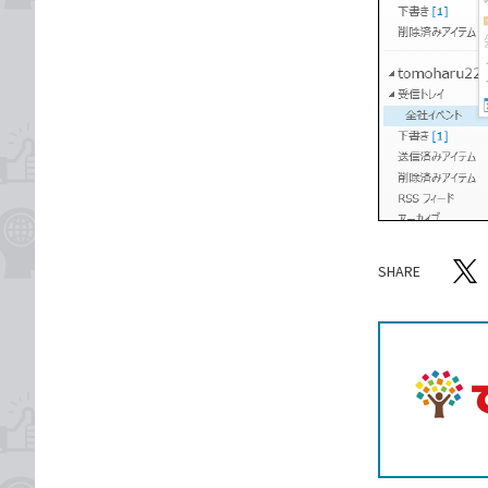
SHARE
記事をシ
T