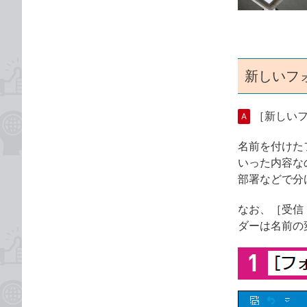
ゴ
な
リ
ブ
ッ
ク
マ
新しいフ
ー
ク
［新しい
A
に
追
名前を付けた
加
いった内容な
部署などで分
なお、［受信
ダーは名前の