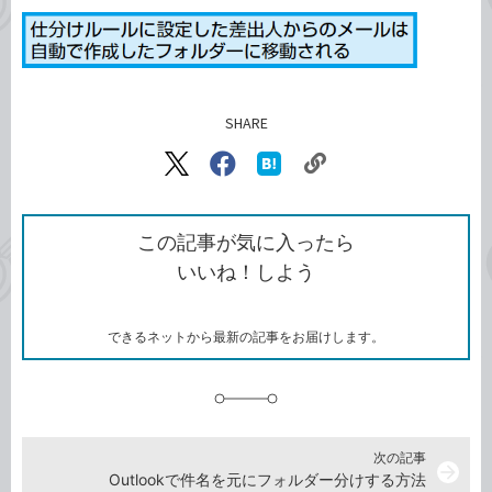
SHARE
記事をシェアする
リ
X（旧
Facebook
は
ン
Twitter）
で
て
ク
で
シ
な
を
シ
ェ
ブ
この記事が気に入ったら
コ
ェ
ア
ッ
いいね！しよう
ピ
ア
ク
ー
マ
ー
ク
できるネットから最新の記事をお届けします。
に
追
加
次の記事
arrow_forward
Outlookで件名を元にフォルダー分けする方法