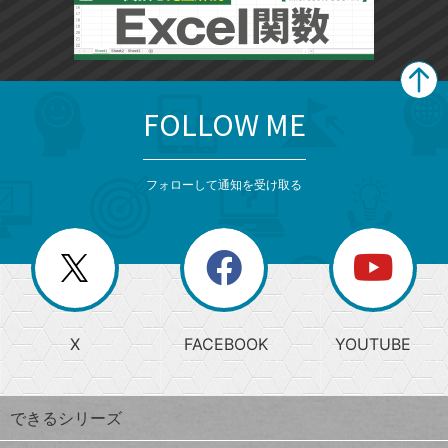
FOLLOW ME
search
format_list_bulleted
検
カ
検
カ
索
テ
メ
ゴ
索
テ
ニ
リ
フォローして通知を受け取る
ゴ
ュ
ー
ー
一
リ
を
覧
閉
を
ー
じ
閉
か
る
じ
る
search
ら
急
X
FACEBOOK
YOUTUBE
探
上
検
昇
索
す
ワ
できるシリーズ
ー
ド