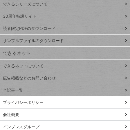
できるシリーズについて
Google
ト
スプレ
ッ
30周年特設サイト
ッドシ
プ
読者限定PDFのダウンロード
ート
ペ
iPhone
ー
サンプルファイルのダウンロード
VLOOKUP
ジ
できるネット
連載
できるネットについて
Excel Q&A
close
閉じ
トイアンナ流仕
広告掲載などのお問い合わせ
る
事術
全記事一覧
PowerAutomate
ではじめる業務
プライバシーポリシー
の完全自動化
会社概要
AI議事録作成術
Windows 11
インプレスグループ