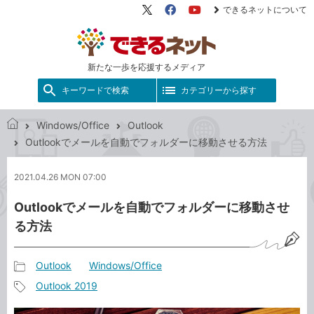
できるネットについて
X（旧
Facebook
YouTube
Twitter）
新たな一歩を応援するメディア
キーワードで検索
カテゴリーから探す
Windows/Office
Outlook
で
Outlookでメールを自動でフォルダーに移動させる方法
き
る
2021.04.26 MON 07:00
ネ
ッ
Outlookでメールを自動でフォルダーに移動させ
ト
る方法
Outlook
Windows/Office
記
Outlook 2019
事
記
カ