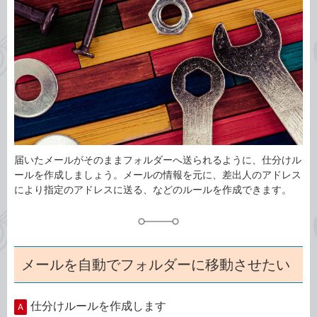
事
テ
タ
ゴ
グ
リ
届いたメールがそのままフォルダーへ送られるように、仕分けル
ールを作成しましょう。メールの情報を元に、差出人のアドレス
により指定のアドレスに送る、などのルールを作成できます。
メールを自動でフォルダーに移動させたい
仕分けルールを作成します
A