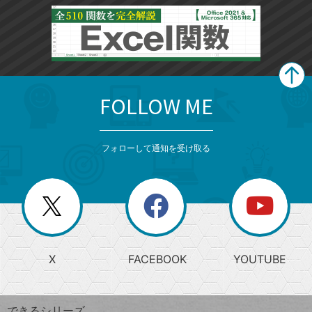
FOLLOW ME
search
format_list_bulleted
検
カ
検
カ
索
テ
メ
ゴ
索
テ
ニ
リ
フォローして通知を受け取る
ゴ
ュ
ー
ー
一
リ
を
覧
閉
を
ー
じ
閉
か
る
じ
る
search
ら
急
X
FACEBOOK
YOUTUBE
探
上
検
昇
索
す
ワ
できるシリーズ
ー