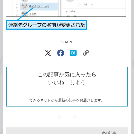
SHARE
記事をシェアする
リ
X（旧
Facebook
は
ン
Twitter）
で
て
ク
で
シ
な
を
シ
ェ
ブ
この記事が気に入ったら
コ
ェ
ア
ッ
いいね！しよう
ピ
ア
ク
ー
マ
ー
ク
できるネットから最新の記事をお届けします。
に
追
加
次の記事