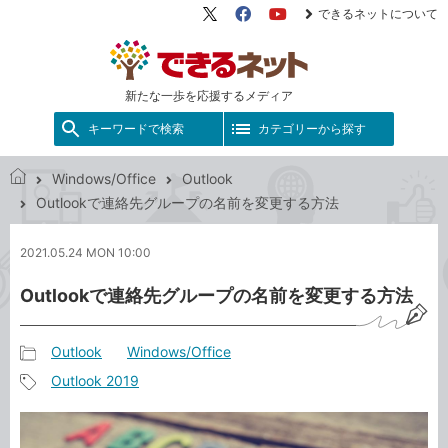
できるネットについて
X（旧
Facebook
YouTube
Twitter）
新たな一歩を応援するメディア
キーワードで検索
カテゴリーから探す
Windows/Office
Outlook
で
Outlookで連絡先グループの名前を変更する方法
き
る
2021.05.24 MON 10:00
ネ
ッ
Outlookで連絡先グループの名前を変更する方法
ト
Outlook
Windows/Office
記
Outlook 2019
事
記
カ
事
テ
タ