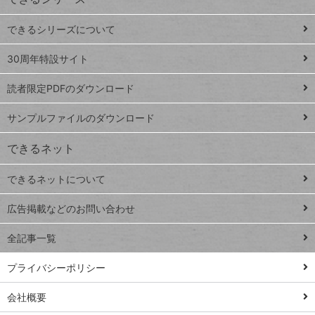
ド
できるシリーズについて
Google
ト
スプレ
ッ
30周年特設サイト
ッドシ
プ
読者限定PDFのダウンロード
ート
ペ
iPhone
ー
サンプルファイルのダウンロード
VLOOKUP
ジ
できるネット
連載
できるネットについて
Excel Q&A
close
閉じ
トイアンナ流仕
広告掲載などのお問い合わせ
る
事術
全記事一覧
PowerAutomate
ではじめる業務
プライバシーポリシー
の完全自動化
会社概要
AI議事録作成術