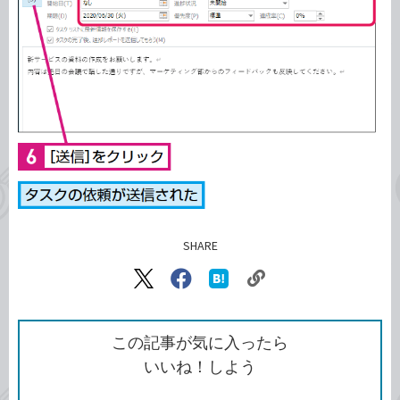
SHARE
記事をシェアする
リ
X（旧
Facebook
は
ン
Twitter）
で
て
ク
で
シ
な
を
シ
ェ
ブ
この記事が気に入ったら
コ
ェ
ア
ッ
いいね！しよう
ピ
ア
ク
ー
マ
ー