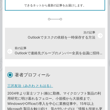
ク
できるネットから最新の記事をお届けします。
に
追
加
次の記事
arrow_forward
Outlookでタスクの依頼を一時保存する方法
前の記事
arrow_back
Outlookで連絡先グループのメンバー全員を会議に招待する方法
著者プロフィール
三沢友治（みさわ ともはる）
2004年より富士ソフト(株)に勤務。マイクロソフト製品の利
用研究に明け暮れるフェロー。小規模から大規模まで、
WindowsやOfficeの導入を中心に業務従事中。15年以上
Microsoft 製品を触り続け、気が付いたのは「情報も技術も更