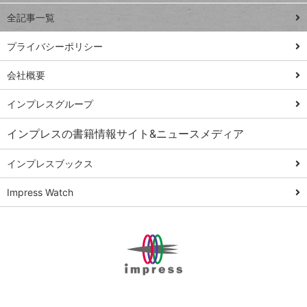
事術
全記事一覧
PowerAutomate
ではじめる業務
プライバシーポリシー
の完全自動化
会社概要
AI議事録作成術
Windows 11
インプレスグループ
Q&A
インプレスの書籍情報サイト&ニュースメディア
Teams踏み込み
活用術
インプレスブックス
Excel講師の仕事
Impress Watch
術
エクセル時短
パワポ時短
Windows Tips
神保町ペロリ旅