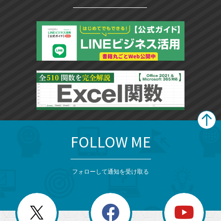
FOLLOW ME
search
format_list_bulleted
検
カ
検
カ
索
テ
メ
ゴ
索
テ
ニ
リ
フォローして通知を受け取る
ゴ
ュ
ー
ー
一
リ
を
覧
閉
を
ー
じ
閉