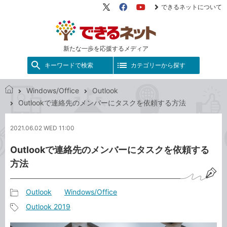
できるネットについて
X（旧
Facebook
YouTube
Twitter）
新たな一歩を応援するメディア
キーワードで検索
カテゴリーから探す
Windows/Office
Outlook
で
Outlookで連絡先のメンバーにタスクを依頼する方法
き
る
2021.06.02 WED 11:00
ネ
ッ
Outlookで連絡先のメンバーにタスクを依頼する
ト
方法
Outlook
Windows/Office
記
Outlook 2019
事
記
カ