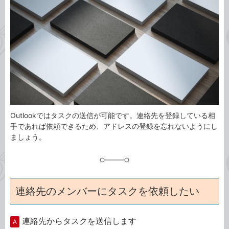
事
テ
タ
ゴ
グ
リ
Outlookではタスクの送信が可能です。連絡先を登録している相
手であれば依頼できるため、アドレスの登録を忘れないようにし
ましょう。
連絡先のメンバーにタスクを依頼したい
連絡先からタスクを送信します
A