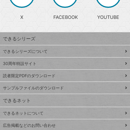
か
る
じ
る
search
ら
急
X
FACEBOOK
YOUTUBE
探
上
検
昇
索
す
ワ
できるシリーズ
ー
ド
できるシリーズについて
Google
ト
スプレ
ッ
30周年特設サイト
ッドシ
プ
読者限定PDFのダウンロード
ート
ペ
iPhone
ー
サンプルファイルのダウンロード
VLOOKUP
ジ
できるネット
連載
できるネットについて
Excel Q&A
close
閉じ
トイアンナ流仕
広告掲載などのお問い合わせ
る