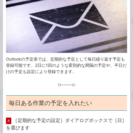
ゴ
グ
リ
Outlookの予定表では、定期的な予定として毎日繰り返す予定も
登録可能です。2日に1回のような変則的な間隔の予定や、平日だ
けの予定も設定により登録できます。
毎日ある作業の予定を入れたい
［定期的な予定の設定］ダイアログボックスで［日］
A
を選びます