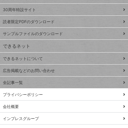
Google
ト
スプレ
ッ
30周年特設サイト
ッドシ
プ
読者限定PDFのダウンロード
ート
ペ
iPhone
ー
サンプルファイルのダウンロード
VLOOKUP
ジ
できるネット
連載
できるネットについて
Excel Q&A
close
閉じ
トイアンナ流仕
広告掲載などのお問い合わせ
る
事術
全記事一覧
PowerAutomate
ではじめる業務
プライバシーポリシー
の完全自動化
会社概要
AI議事録作成術
Windows 11
インプレスグループ
Q&A