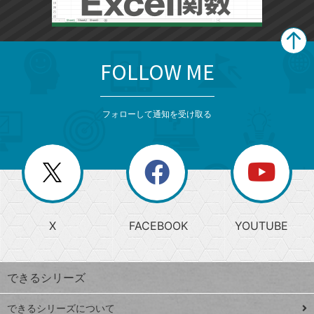
FOLLOW ME
search
format_list_bulleted
検
カ
検
カ
索
テ
メ
ゴ
索
テ
ニ
リ
フォローして通知を受け取る
ゴ
ュ
ー
ー
一
リ
を
覧
閉
を
ー
じ
閉
か
る
じ
る
search
ら
急
X
FACEBOOK
YOUTUBE
探
上
検
昇
索
す
ワ
できるシリーズ
ー
ド
できるシリーズについて