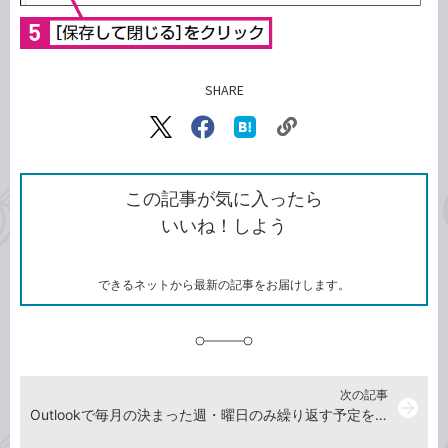
SHARE
記事をシェアする
リ
X（旧
Facebook
は
ン
Twitter）
で
て
ク
で
シ
な
を
シ
ェ
ブ
この記事が気に入ったら
コ
ェ
ア
ッ
いいね！しよう
ピ
ア
ク
ー
マ
ー
ク
できるネットから最新の記事をお届けします。
に
追
加
次の記事
arrow_forward
Outlookで毎月の決まった週・曜日のみ繰り返す予定を入力する方法