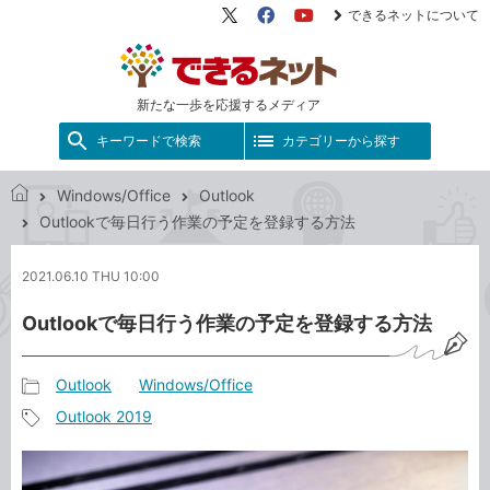
できるネットについて
X（旧
Facebook
YouTube
Twitter）
新たな一歩を応援するメディア
キーワードで検索
カテゴリーから探す
Windows/Office
Outlook
で
Outlookで毎日行う作業の予定を登録する方法
き
る
2021.06.10 THU 10:00
ネ
ッ
Outlookで毎日行う作業の予定を登録する方法
ト
Outlook
Windows/Office
記
Outlook 2019
事
記
カ
事
テ
タ