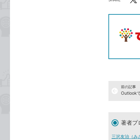
記事をシ
T
前の記事
arrow_back
著者プ
三沢友治（み