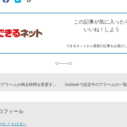
リ
X（旧
Facebook
は
ェアする
ン
witter）
で
て
ク
で
シ
な
を
シ
ェ
ブ
この記事が気に入った
コ
ェ
ア
ッ
ピ
ア
ク
いいね！しよう
ー
マ
ー
ク
できるネットから最新の記事をお届け
に
追
加
Outlookでアラームが鳴る時間を変更する方法
ロフィール
さわ ともはる）