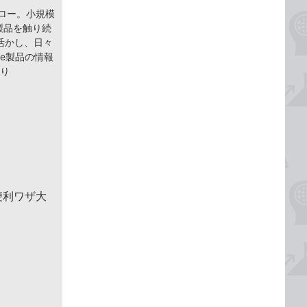
ェロー。小規模
 製品を触り続
活かし、日々
ce製品の情報
より
便利ワザ大