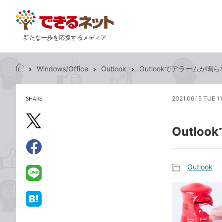
新たな一歩を応援するメディア
Windows/Office
Outlook
Outlookでアラームが
で
き
る
SHARE
2021.06.15 TUE 1
記
ネ
事
ッ
を
X（旧
ト
Outl
シ
Twitter）
ェ
で
ア
Facebook
す
シ
で
Outlook
る
ェ
記
シ
LINE
ア
事
ェ
で
カ
ア
送
は
テ
る
て