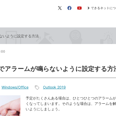
できるネットにつ
X（旧
Facebook
YouTube
Twitter）
鳴らないように設定する方法
1:00
ookでアラームが鳴らないように設定する方
Windows/Office
Outlook 2019
記
事
予定がたくさんある場合は、ひとつひとつのアラーム
くなってしまいます。そのような場合は、アラームを
タ
いようにしましょう。
グ