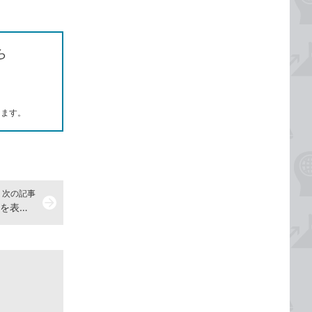
ら
します。
次の記事
arrow_forward
Outlookで設定中のアラームの一覧を表示する方法