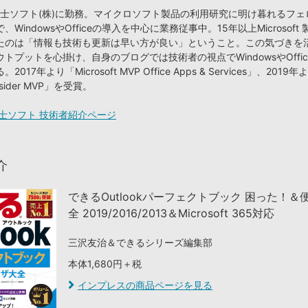
り富士ソフト(株)に勤務。マイクロソフト製品の利用研究に明け暮れるフ
WindowsやOfficeの導入を中心に業務従事中。15年以上Microsoft
たのは「情報も技術も更新は早い方が良い」ということ。この気づきを
トプットを心掛け、自身のブログでは技術者の視点でWindowsやOffi
17年より「Microsoft MVP Office Apps & Services」、2019年
nsider MVP」を受賞。
士ソフト 技術者紹介ページ
介
できるOutlookパーフェクトブック 困った！＆
全 2019/2016/2013＆Microsoft 365対応
三沢友治＆できるシリーズ編集部
本体1,680円＋税
インプレスの商品ページを見る