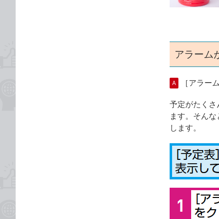
ゴ
な
リ
ブ
ッ
ク
マ
アラーム
ー
ク
［アラー
A
に
追
予定がたくさ
加
ます。そんな
します。