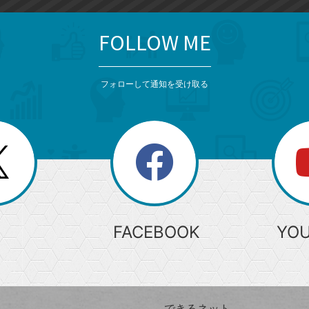
FOLLOW ME
フォローして通知を受け取る
search
検
索
FACEBOOK
YO
できるネット