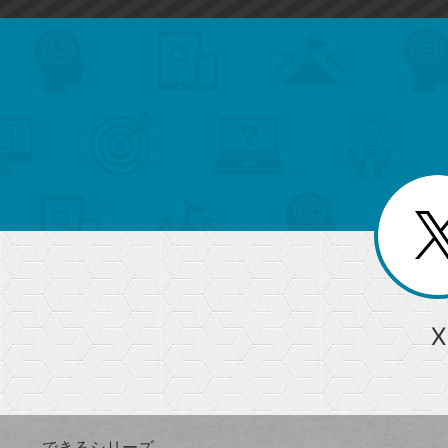
search
format_list_bulleted
検
カ
検
カ
索
テ
メ
ゴ
索
テ
ニ
リ
ュ
ー
ゴ
ー
一
を
覧
リ
閉
を
じ
閉
ー
る
じ
る
か
ら
急上昇ワード
X
探
Googleスプレッドシート
iPhone
VLOOKUP
す
できるシリーズ