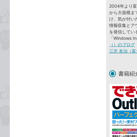
2004年よ
から大規模まで、
け、気が付い
情報収集とアウ
を発信している。20
「Windows I
（）のブログ
三沢 友治（富
書籍紹