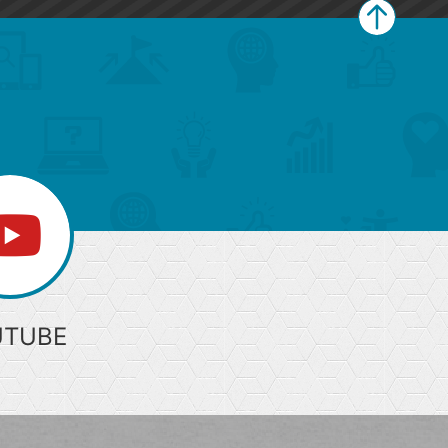
ペ
ー
ジ
上
部
へ
UTUBE