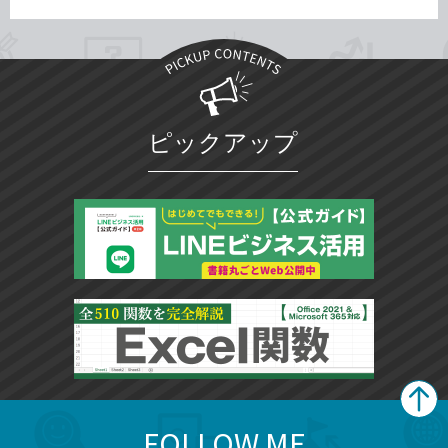
ピックアップ
FOLLOW ME
search
format_list_bulleted