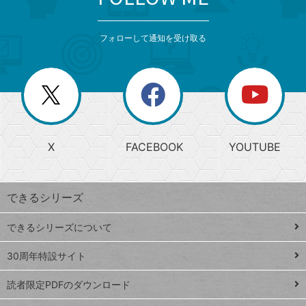
検
カ
検
カ
索
テ
メ
ゴ
索
テ
ニ
リ
フォローして通知を受け取る
ゴ
ュ
ー
ー
一
リ
を
覧
閉
を
ー
じ
閉
か
る
じ
る
search
ら
急
X
FACEBOOK
YOUTUBE
探
上
検
昇
索
す
ワ
できるシリーズ
ー
ド
できるシリーズについて
Google
ト
スプレ
ッ
30周年特設サイト
ッドシ
プ
読者限定PDFのダウンロード
ート
ペ
iPhone
ー