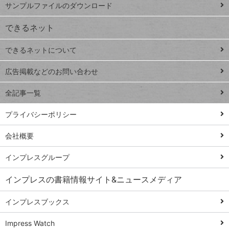
サンプルファイルのダウンロード
VLOOKUP
ジ
できるネット
連載
できるネットについて
Excel Q&A
close
閉じ
トイアンナ流仕
広告掲載などのお問い合わせ
る
事術
全記事一覧
PowerAutomate
ではじめる業務
プライバシーポリシー
の完全自動化
会社概要
AI議事録作成術
Windows 11
インプレスグループ
Q&A
インプレスの書籍情報サイト&ニュースメディア
Teams踏み込み
活用術
インプレスブックス
Excel講師の仕事
Impress Watch
術