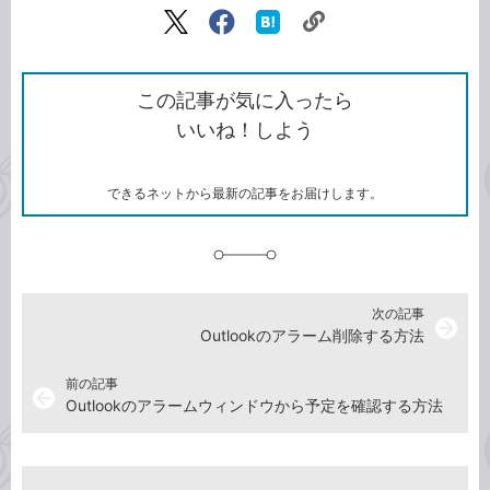
リ
X（旧
Facebook
は
ン
Twitter）
で
て
ク
で
シ
な
を
シ
ェ
ブ
この記事が気に入ったら
コ
ェ
ア
ッ
いいね！しよう
ピ
ア
ク
ー
マ
ー
ク
できるネットから最新の記事をお届けします。
に
追
加
次の記事
arrow_forward
Outlookのアラーム削除する方法
前の記事
arrow_back
Outlookのアラームウィンドウから予定を確認する方法