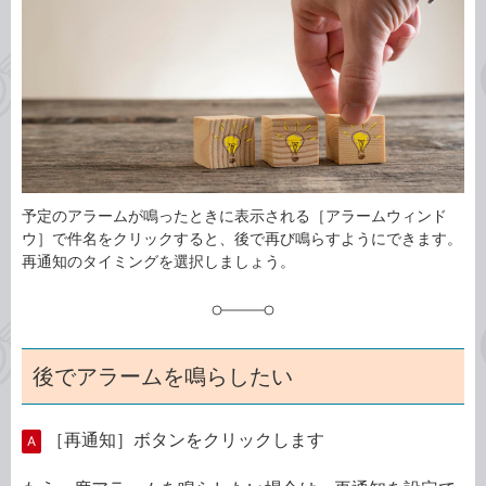
ゴ
グ
リ
予定のアラームが鳴ったときに表示される［アラームウィンド
ウ］で件名をクリックすると、後で再び鳴らすようにできます。
再通知のタイミングを選択しましょう。
後でアラームを鳴らしたい
［再通知］ボタンをクリックします
A