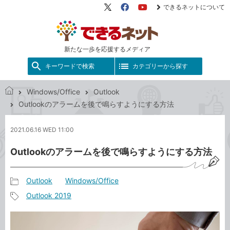
できるネットについて
X（旧
Facebook
YouTube
Twitter）
新たな一歩を応援するメディア
キーワードで検索
カテゴリーから探す
Windows/Office
Outlook
で
Outlookのアラームを後で鳴らすようにする方法
き
る
2021.06.16 WED 11:00
ネ
ッ
Outlookのアラームを後で鳴らすようにする方法
ト
Outlook
Windows/Office
記
Outlook 2019
事
記
カ
事
テ
タ