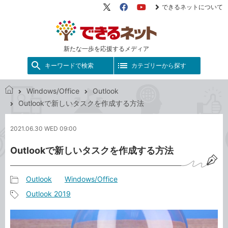
できるネットについて
X（旧
Facebook
YouTube
Twitter）
新たな一歩を応援するメディア
キーワードで検索
カテゴリーから探す
Windows/Office
Outlook
で
Outlookで新しいタスクを作成する方法
き
る
2021.06.30 WED 09:00
ネ
ッ
Outlookで新しいタスクを作成する方法
ト
Outlook
Windows/Office
記
Outlook 2019
事
記
カ
事
テ
タ