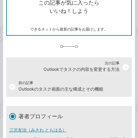
を
この記事が気に入ったら
コ
ェ
ア
ッ
いいね！しよう
ピ
ア
ク
ー
マ
ー
ク
できるネットから最新の記事をお届けします。
に
追
加
次の記事
arrow_forward
Outlookでタスクの内容を変更する方法
前の記事
arrow_back
Outlookのタスク画面の主な構成とその機能
著者プロフィール
三沢友治（みさわ ともはる）