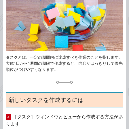
ゴ
グ
リ
タスクとは、一定の期間内に達成すべき作業のことを指します。
大体1日から1週間の期限で作成すると、内容がはっきりして優先
順位がつけやすくなります。
新しいタスクを作成するには
［タスク］ウィンドウとビューから作成する方法があ
A
ります