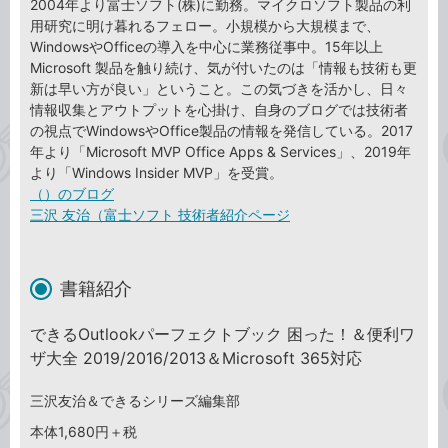
2004年より富士ソフト(株)に勤務。マイクロソフト製品の利
用研究に明け暮れるフェロー。小規模から大規模まで、
WindowsやOfficeの導入を中心に業務従事中。15年以上
Microsoft 製品を触り続け、気が付いたのは「情報も技術も更
新は早い方が良い」ということ。この気づきを活かし、日々
情報収集とアウトプットを心掛け、自身のブログでは技術者
の視点でWindowsやOffice製品の情報を発信している。2017
年より「Microsoft MVP Office Apps & Services」、2019年
より「Windows Insider MVP」を受賞。
（）のブログ
三沢 友治（富士ソフト 技術者紹介ページ
書籍紹介
できるOutlookパーフェクトブック 困った！＆便利ワ
ザ大全 2019/2016/2013＆Microsoft 365対応
三沢友治＆できるシリーズ編集部
本体1,680円＋税