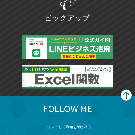
ピックアップ
FOLLOW ME
search
format_list_bulleted
検
カ
検
カ
索
テ
メ
ゴ
索
テ
ニ
リ
フォローして通知を受け取る
ゴ
ュ
ー