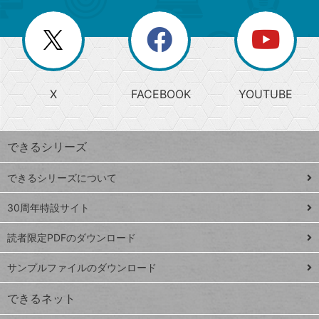
ー
一
リ
を
覧
閉
を
ー
じ
閉
か
る
じ
る
search
ら
急
X
FACEBOOK
YOUTUBE
探
上
検
昇
索
す
ワ
できるシリーズ
ー
ド
できるシリーズについて
Google
ト
スプレ
ッ
30周年特設サイト
ッドシ
プ
読者限定PDFのダウンロード
ート
ペ
iPhone
ー
サンプルファイルのダウンロード
VLOOKUP
ジ
できるネット
連載