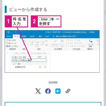
ビューから作成する
SHARE
記事をシェアする
リ
X（旧
Facebook
は
ン
Twitter）
で
て
ク
で
シ
な
シ
ェ
ブ