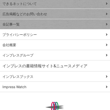
できるネットについて
Excel Q&A
close
閉じ
トイアンナ流仕
広告掲載などのお問い合わせ
る
事術
全記事一覧
PowerAutomate
ではじめる業務
プライバシーポリシー
の完全自動化
会社概要
AI議事録作成術
Windows 11
インプレスグループ
Q&A
インプレスの書籍情報サイト&ニュースメディア
Teams踏み込み
活用術
インプレスブックス
Excel講師の仕事
Impress Watch
術
エクセル時短
パワポ時短