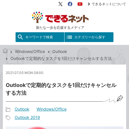
できるネットについて
X（旧
Facebook
YouTube
Twitter）
新たな一歩を応援するメディア
キーワードで検索
カテゴリーから探す
Windows/Office
Outlook
で
Outlookで定期的なタスクを1回だけキャンセルする方法
き
る
2021.07.05 MON 09:00
ネ
ッ
Outlookで定期的なタスクを1回だけキャンセル
ト
する方法
Outlook
Windows/Office
記
Outlook 2019
事
記
カ