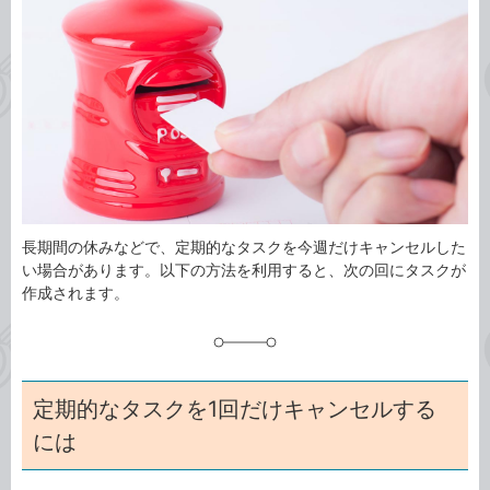
事
テ
タ
ゴ
グ
リ
長期間の休みなどで、定期的なタスクを今週だけキャンセルした
い場合があります。以下の方法を利用すると、次の回にタスクが
作成されます。
定期的なタスクを1回だけキャンセルする
には