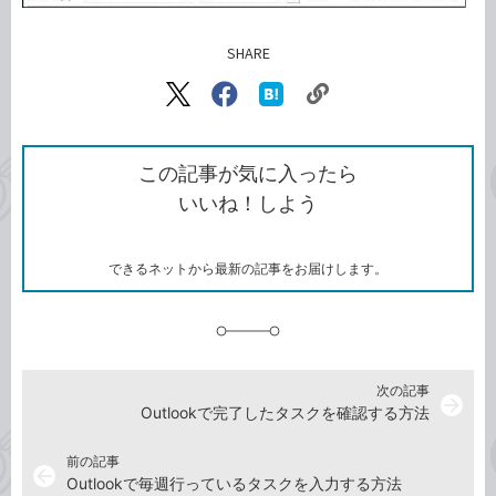
SHARE
記事をシェアする
リ
X（旧
Facebook
は
ン
Twitter）
で
て
ク
で
シ
な
を
シ
ェ
ブ
この記事が気に入ったら
コ
ェ
ア
ッ
いいね！しよう
ピ
ア
ク
ー
マ
ー
ク
できるネットから最新の記事をお届けします。
に
追
加
次の記事
arrow_forward
Outlookで完了したタスクを確認する方法
前の記事
arrow_back
Outlookで毎週行っているタスクを入力する方法