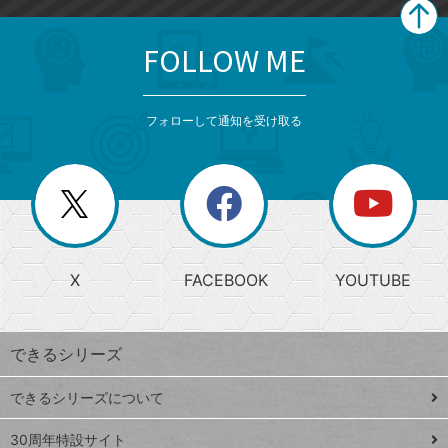
FOLLOW ME
search
format_list_bulleted
検
カ
検
カ
索
テ
メ
ゴ
索
テ
ニ
リ
フォローして通知を受け取る
ゴ
ュ
ー
ー
一
リ
を
覧
閉
を
ー
じ
閉
か
る
じ
る
search
ら
急
X
FACEBOOK
YOUTUBE
探
上
検
昇
索
す
ワ
できるシリーズ
ー
ド
できるシリーズについて
Google
ト
スプレ
ッ
30周年特設サイト