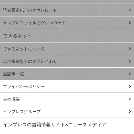
ッドシ
プ
読者限定PDFのダウンロード
ート
ペ
iPhone
ー
サンプルファイルのダウンロード
VLOOKUP
ジ
できるネット
連載
できるネットについて
Excel Q&A
close
閉じ
トイアンナ流仕
広告掲載などのお問い合わせ
る
事術
全記事一覧
PowerAutomate
ではじめる業務
プライバシーポリシー
の完全自動化
会社概要
AI議事録作成術
Windows 11
インプレスグループ
Q&A
インプレスの書籍情報サイト&ニュースメディア
Teams踏み込み