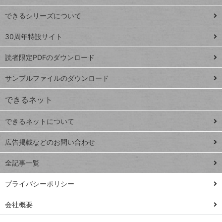
ド
できるシリーズについて
Google
ト
スプレ
ッ
30周年特設サイト
ッドシ
プ
読者限定PDFのダウンロード
ート
ペ
iPhone
ー
サンプルファイルのダウンロード
VLOOKUP
ジ
できるネット
連載
できるネットについて
Excel Q&A
close
閉じ
トイアンナ流仕
広告掲載などのお問い合わせ
る
事術
全記事一覧
PowerAutomate
ではじめる業務
プライバシーポリシー
の完全自動化
会社概要
AI議事録作成術