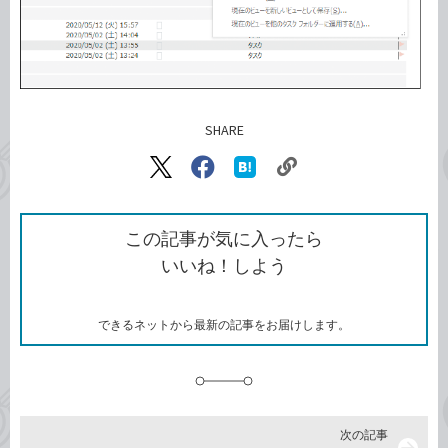
SHARE
記事をシェアする
リ
X（旧
Facebook
は
ン
Twitter）
で
て
ク
で
シ
な
を
シ
ェ
ブ
この記事が気に入ったら
コ
ェ
ア
ッ
いいね！しよう
ピ
ア
ク
ー
マ
ー
ク
できるネットから最新の記事をお届けします。
に
追
加
次の記事
arrow_forward