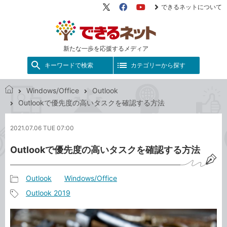
できるネットについて
X（旧
Facebook
YouTube
Twitter）
新たな一歩を応援するメディア
キーワードで検索
カテゴリーから探す
Windows/Office
Outlook
で
Outlookで優先度の高いタスクを確認する方法
き
る
2021.07.06 TUE 07:00
ネ
ッ
Outlookで優先度の高いタスクを確認する方法
ト
Outlook
Windows/Office
記
Outlook 2019
事
記
カ
事
テ
タ