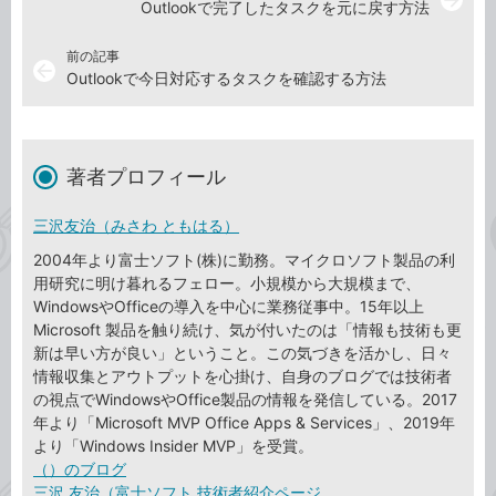
Outlookで完了したタスクを元に戻す方法
前の記事
arrow_back
Outlookで今日対応するタスクを確認する方法
著者プロフィール
三沢友治（みさわ ともはる）
2004年より富士ソフト(株)に勤務。マイクロソフト製品の利
用研究に明け暮れるフェロー。小規模から大規模まで、
WindowsやOfficeの導入を中心に業務従事中。15年以上
Microsoft 製品を触り続け、気が付いたのは「情報も技術も更
新は早い方が良い」ということ。この気づきを活かし、日々
情報収集とアウトプットを心掛け、自身のブログでは技術者
の視点でWindowsやOffice製品の情報を発信している。2017
年より「Microsoft MVP Office Apps & Services」、2019年
より「Windows Insider MVP」を受賞。
（）のブログ
三沢 友治（富士ソフト 技術者紹介ページ