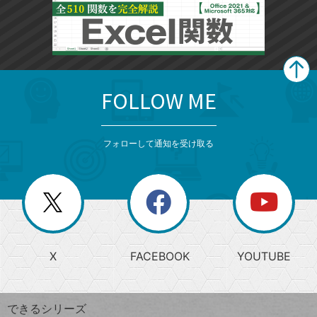
FOLLOW ME
search
format_list_bulleted
検
カ
検
カ
索
テ
メ
ゴ
索
テ
ニ
リ
フォローして通知を受け取る
ゴ
ュ
ー
ー
一
リ
を
覧
閉
を
ー
じ
閉
か
る
じ
る
search
ら
急
X
FACEBOOK
YOUTUBE
探
上
検
昇
索
す
ワ
できるシリーズ
ー