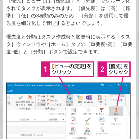
［優先］ビューでは［優先度］と［分類］でグループ化
されてタスクが表示されます。［優先度］は［高］［標
準］［低］の3種類のみのため、［分類］を併用して優
先度を細分化して管理するとよいでしょう。
優先度と分類はタスク作成時と変更時に表示する［タス
ク］ウィンドウや［ホーム］タブの［重要度-高］［重要
度-低］と［分類］ボタンで設定できます。