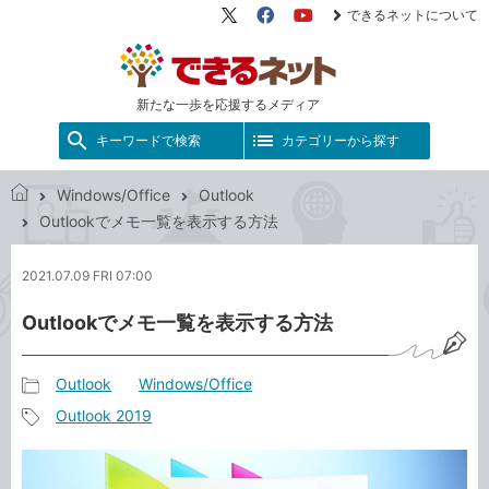
できるネットについて
X（旧
Facebook
YouTube
Twitter）
新たな一歩を応援するメディア
キーワードで検索
カテゴリーから探す
Windows/Office
Outlook
で
Outlookでメモ一覧を表示する方法
き
る
2021.07.09 FRI 07:00
ネ
ッ
Outlookでメモ一覧を表示する方法
ト
Outlook
Windows/Office
記
Outlook 2019
事
記
カ
事
テ
タ