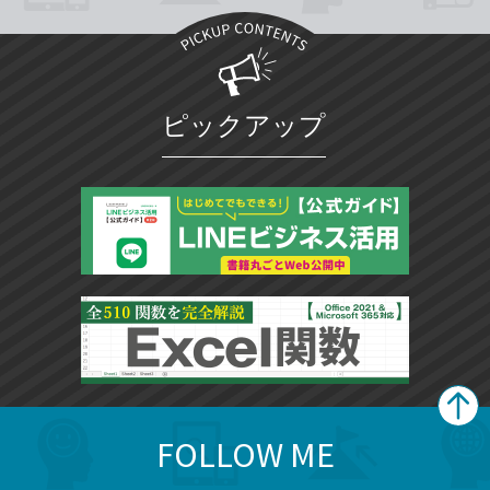
ピックアップ
FOLLOW ME
search
format_list_bulleted
検
カ
検
カ
索
テ