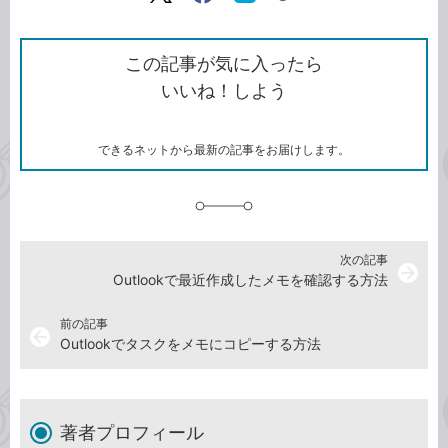
リ
X（旧
Facebook
は
ン
Twitter）
で
て
ク
で
シ
な
を
シ
ェ
ブ
この記事が気に入ったら
コ
ェ
ア
ッ
いいね！しよう
ピ
ア
ク
ー
マ
ー
ク
できるネットから最新の記事をお届けします。
に
追
加
次の記事
arrow_forward
Outlookで最近作成したメモを確認する方法
前の記事
arrow_back
Outlookでタスクをメモにコピーする方法
著者プロフィール