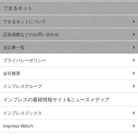
できるネット
連載
できるネットについて
Excel Q&A
close
閉じ
トイアンナ流仕
広告掲載などのお問い合わせ
る
事術
全記事一覧
PowerAutomate
ではじめる業務
プライバシーポリシー
の完全自動化
会社概要
AI議事録作成術
Windows 11
インプレスグループ
Q&A
インプレスの書籍情報サイト&ニュースメディア
Teams踏み込み
活用術
インプレスブックス
Excel講師の仕事
Impress Watch
術