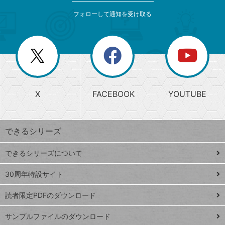
メ
ゴ
索
テ
ニ
リ
フォローして通知を受け取る
ゴ
ュ
ー
ー
一
リ
を
覧
閉
を
ー
じ
閉
か
る
じ
る
search
ら
急
X
FACEBOOK
YOUTUBE
探
上
検
昇
索
す
ワ
できるシリーズ
ー
ド
できるシリーズについて
Google
ト
スプレ
ッ
30周年特設サイト
ッドシ
プ
読者限定PDFのダウンロード
ート
ペ
iPhone
ー
サンプルファイルのダウンロード
VLOOKUP
ジ