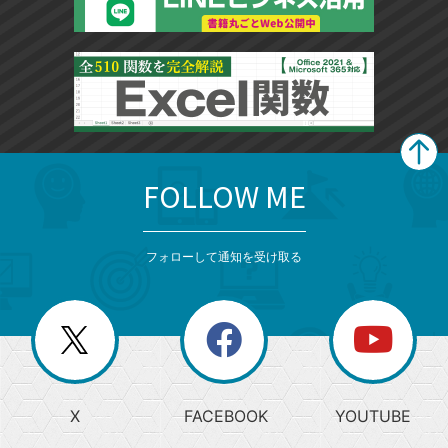
FOLLOW ME
search
format_list_bulleted
検
カ
検
カ
索
テ
メ
ゴ
索
テ
ニ
リ
フォローして通知を受け取る
ゴ
ュ
ー
ー
一
リ
を
覧
閉
を
ー
じ
閉
か
る
じ
る
search
ら
急
X
FACEBOOK
YOUTUBE
探
上
検