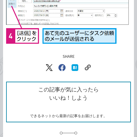
SHARE
記事をシェアする
リ
X（旧
Facebook
は
ン
Twitter）
で
て
ク
で
シ
な
を
シ
ェ
ブ
この記事が気に入ったら
コ
ェ
ア
ッ
いいね！しよう
ピ
ア
ク
ー
マ
ー
ク
できるネットから最新の記事をお届けします。
に
追
加