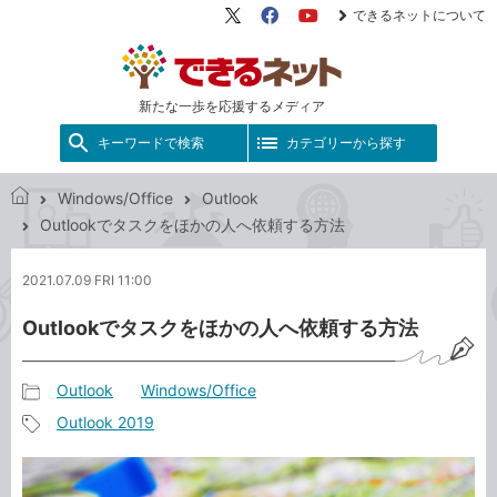
できるネットについて
X（旧
Facebook
YouTube
Twitter）
新たな一歩を応援するメディア
キーワードで検索
カテゴリーから探す
Windows/Office
Outlook
で
Outlookでタスクをほかの人へ依頼する方法
き
る
2021.07.09 FRI 11:00
ネ
ッ
Outlookでタスクをほかの人へ依頼する方法
ト
Outlook
Windows/Office
記
Outlook 2019
事
記
カ
事
テ
タ