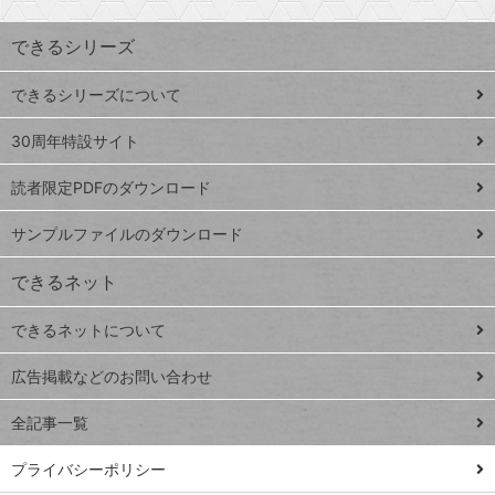
昇
索
す
ワ
できるシリーズ
ー
ド
できるシリーズについて
Google
ト
スプレ
ッ
30周年特設サイト
ッドシ
プ
読者限定PDFのダウンロード
ート
ペ
iPhone
ー
サンプルファイルのダウンロード
VLOOKUP
ジ
できるネット
連載
できるネットについて
Excel Q&A
close
閉じ
トイアンナ流仕
広告掲載などのお問い合わせ
る
事術
全記事一覧
PowerAutomate
ではじめる業務
プライバシーポリシー
の完全自動化