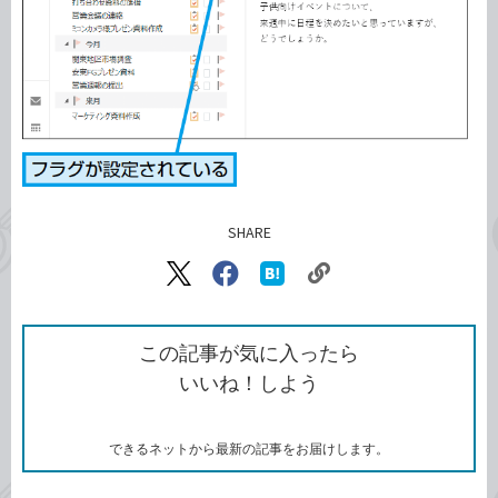
SHARE
記事をシェアする
リ
X（旧
Facebook
は
ン
Twitter）
で
て
ク
で
シ
な
を
シ
ェ
ブ
この記事が気に入ったら
コ
ェ
ア
ッ
いいね！しよう
ピ
ア
ク
ー
マ
ー
ク
できるネットから最新の記事をお届けします。
に
追