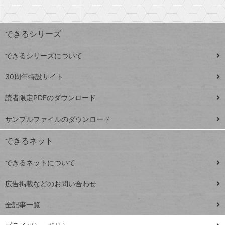
探
上
検
昇
索
す
ワ
できるシリーズ
ー
ド
できるシリーズについて
Google
ト
スプレ
ッ
30周年特設サイト
ッドシ
プ
読者限定PDFのダウンロード
ート
ペ
iPhone
ー
サンプルファイルのダウンロード
VLOOKUP
ジ
できるネット
連載
できるネットについて
Excel Q&A
close
閉じ
トイアンナ流仕
広告掲載などのお問い合わせ
る
事術
全記事一覧
PowerAutomate
ではじめる業務