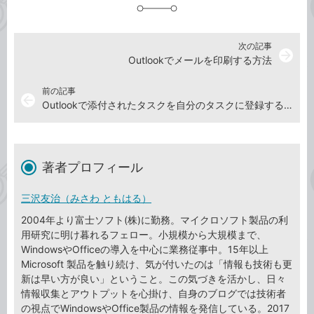
加
次の記事
arrow_forward
Outlookでメールを印刷する方法
前の記事
arrow_back
Outlookで添付されたタスクを自分のタスクに登録する方法
著者プロフィール
三沢友治（みさわ ともはる）
2004年より富士ソフト(株)に勤務。マイクロソフト製品の利
用研究に明け暮れるフェロー。小規模から大規模まで、
WindowsやOfficeの導入を中心に業務従事中。15年以上
Microsoft 製品を触り続け、気が付いたのは「情報も技術も更
新は早い方が良い」ということ。この気づきを活かし、日々
情報収集とアウトプットを心掛け、自身のブログでは技術者
の視点でWindowsやOffice製品の情報を発信している。2017