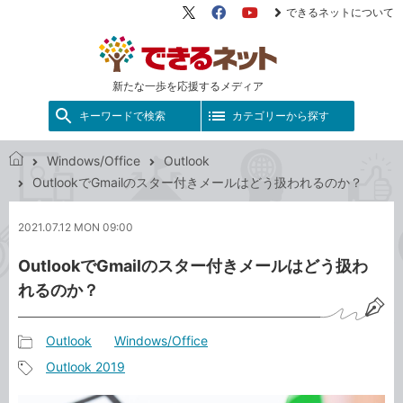
できるネットについて
X（旧
Facebook
YouTube
Twitter）
新たな一歩を応援するメディア
キーワードで検索
カテゴリーから探す
Windows/Office
Outlook
で
OutlookでGmailのスター付きメールはどう扱われるのか？
き
る
2021.07.12 MON 09:00
ネ
ッ
OutlookでGmailのスター付きメールはどう扱わ
ト
れるのか？
Outlook
Windows/Office
記
Outlook 2019
事
記
カ