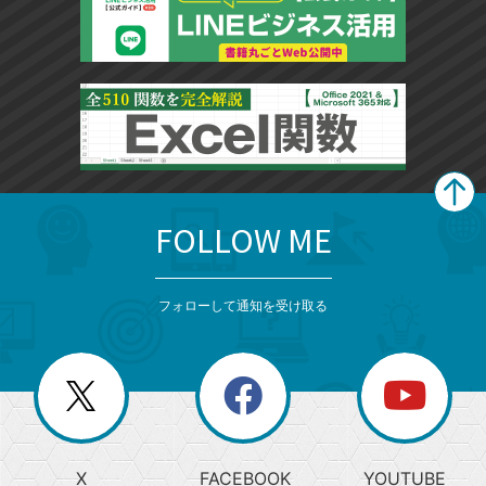
FOLLOW ME
search
format_list_bulleted
検
カ
検
カ
索
テ
メ
ゴ
索
テ
ニ
リ
フォローして通知を受け取る
ゴ
ュ
ー
ー
一
リ
を
覧
閉
を
ー
じ
閉
か
る
じ
る
search
ら
急
X
FACEBOOK
YOUTUBE